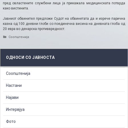
пред овластените службени лица ја прикажала медицинската потврда
како вистинита.
Јавниот обвинител предложи Судот на обвинетата да и изрече парична
казна од 100 дневни глоби со поединечна висина на дневната глоба од
20 евра во денарска противвредност.
Categories
Соопштенија
ОДНОСИ СО ЈАВНОСТА
Соопштенија
Настани
Најави
Интервјуа
Фото