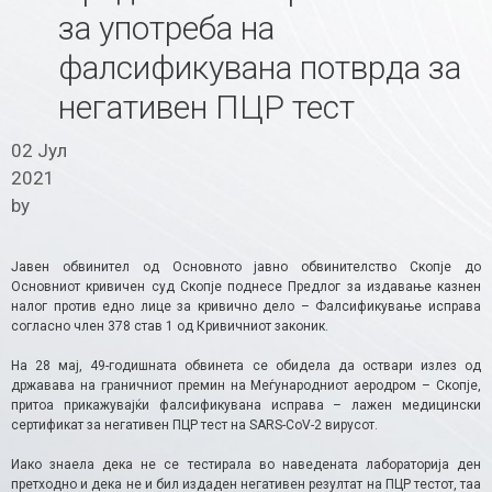
за употреба на
фалсификувана потврда за
негативен ПЦР тест
02 Јул
2021
by
Јавен обвинител од Основното јавно обвинителство Скопје до
Основниот кривичен суд Скопје поднесе Предлог за издавање казнен
налог против едно лице за кривично дело – Фалсификување исправа
согласно член 378 став 1 од Кривичниот законик.
На 28 мај, 49-годишната обвинета се обидела да оствари излез од
државава на граничниот премин на Меѓународниот аеродром – Скопје,
притоа прикажувајќи фалсификувана исправа – лажен медицински
сертификат за негативен ПЦР тест на
SARS-CoV-2
вирусот.
Иако знаела дека не се тестирала во наведената лабораторија ден
претходно и дека не и бил издаден негативен резултат на ПЦР тестот, таа