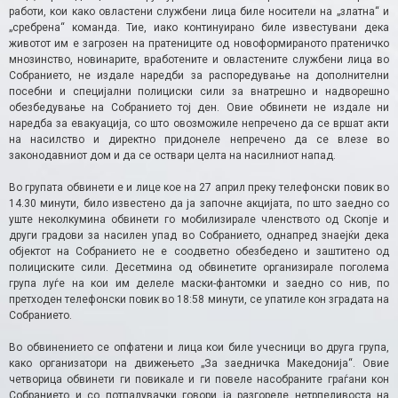
работи, кои како овластени службени лица биле носители на „златна“ и
„сребрена“ команда. Тие, иако континуирано биле известувани дека
животот им е загрозен на пратениците од новоформираното пратеничко
мнозинство, новинарите, вработените и овластените службени лица во
Собранието, не издале наредби за распоредување на дополнителни
посебни и специјални полициски сили за внатрешно и надворешно
обезбедување на Собранието тој ден. Овие обвинети не издале ни
наредба за евакуација, со што овозможиле непречено да се вршат акти
на насилство и директно придонеле непречено да се влезе во
законодавниот дом и да се оствари целта на насилниот напад.
Во групата обвинети е и лице кое на 27 април преку телефонски повик во
14.30 минути, било известено да ја започне акцијата, по што заедно со
уште неколкумина обвинети го мобилизирале членството од Скопје и
други градови за насилен упад во Собранието, однапред знаејќи дека
објектот на Собранието не е соодветно обезбедено и заштитено од
полициските сили. Десетмина од обвинетите организирале поголема
група луѓе на кои им делеле маски-фантомки и заедно со нив, по
претходен телефонски повик во 18:58 минути, се упатиле кон зградата на
Собранието.
Во обвинението се опфатени и лица кои биле учесници во друга група,
како организатори на движењето „За заедничка Македонија“. Овие
четворица обвинети ги повикале и ги повеле насобраните граѓани кон
Собранието и со потпалувачки говори ја разгореле нетрпеливоста на