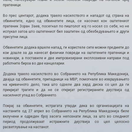
пратеници.
Во прес центарот, додека траело насилството и нападот од страна на
обвинетите, едно од обвинетите лица, се насочил кон оштетениот
пратеник Зоран Заев, посегнал по пиштолот кој го носел со себе, но не
испукал затоа што оштетениот бил заштитен од обезбедувањето и други
присутни лица.
Обвинетите додека вршеле напад, ги користеле сите можни предмети до
кои дошле за да нанесат физички повреди на оштетените пратеници и
новинари, а поставиле и две импровизирани експлозивни направи под
работните бироа во две канцеларии.
Додека траело насилството во Собранието на Република Македонија,
двајца од обвинетите, припадници на МВР, помогнале во извршувањето
на кривичното дело, така што одзеле два хард диска со цел да ги
прикријат трагите и да не се откријат регистрираните дејствија од
насилниот упад во Собранието.
Покрај за обвинетите, истрагата утврди дека во организацијата на
настаните од 27 април во Собранието на Република Македонија биле
вклучени и одреден број засега непознати лица, за што во следниот
период продолжуваат истражните дејствија со цел целосно
расветлување на настанот.