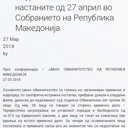
настаните од 27 април во
Собранието на Република
Македонија
27 Мар
2018
by
Прес конференција – ЈАВНО ОБВИНИТЕЛСТВО НА РЕПУБЛИКА
МАКЕДОНИЈА
27.03.2018
Основното јавно обвинителство за гонење на организиран криминал и
корупција, по сеопфатна истражна постапка, прибрани докази и утврдени
факти, денеска до надлежниот суд поднесе Обвинителен акт против 30
лица. Од нив, 28 лица се товарат за сторено кривично дело –
Терористичко загрозување на уставниот поредок и безбедноста од
чл.313 од Кривичниот законик, а две лица се гонат за помагање при
вршење на истото кривично дело. За четири од осомничените лица
постапката е прекината затоа што во моментов тие се недостапни на