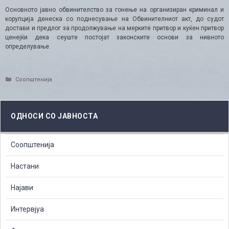
Основното јавно обвинителство за гонење на организиран криминал и
корупција денеска со поднесување на Обвинителниот акт, до судот
достави и предлог за продолжување на мерките притвор и куќен притвор
ценејќи дека сеуште постојат законските основи за нивното
определување.
Categories
Соопштенија
ОДНОСИ СО ЈАВНОСТА
Соопштенија
Настани
Најави
Интервјуа