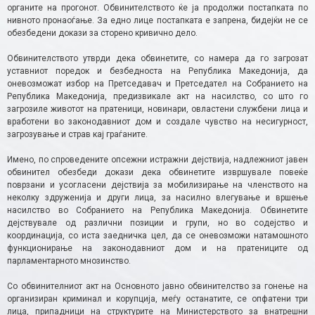
органите на прогонот. Обвинителството ќе ја продолжи постапката по
нивното пронаоѓање. За едно лице постапката е запрена, бидејќи не се
обезбедени докази за сторено кривично дело.
Обвинителството утврди дека обвинетите, со намера да го загрозат
уставниот поредок и безбедноста на Република Македонија, да
оневозможат избор на Претседавач и Претседател на Собранието на
Република Македонија, предизвикале акт на насилство, со што го
загрозиле животот на пратеници, новинари, овластени службени лица и
вработени во законодавниот дом и создале чувство на несигурност,
загрозување и страв кај граѓаните.
Имено, по спроведените опсежни истражни дејствија, надлежниот јавен
обвинител обезбеди докази дека обвинетите извршувале повеќе
поврзани и усогласени дејствија за мобилизирање на членството на
неколку здруженија и други лица, за насилно влегување и вршење
насилство во Собранието на Република Македонија. Обвинетите
дејствувале од различни позиции и групи, но во содејство и
координација, со иста заедничка цел, да се оневозможи натамошното
функционирање на законодавниот дом и на пратениците од
парламентарното мнозинство.
Со обвинителниот акт на Основното јавно обвинителство за гонење на
организиран криминал и корупција, меѓу останатите, се опфатени три
лица, припадници на структурите на Министерството за внатрешни