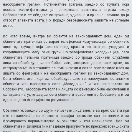
насобраните граѓани. Поттикнатите граѓани, заедно со групата која
носела маски-фантомки ја прескокнале заштитната ограда околу
Собранието и се обиделе со туркање, удирање и кршење насилно да ја
отворат влезната врата. Но, поради безбедносната заштита не успеале
во тоа.
Во исто време, внатре во објектот на законодавниот дом, еден од
обвинетите пратеници остварил телефонска комуникација со обвинето
лице од групата која чекала пред вратата со што се утврдува и
координацијата меѓу овие групи. По телефонската координација, сега
обвинетите петмина пратеници заедно со тројца обвинети службени
лица за обезбедување во Собранието, отвориле две влезни врати, со
отстранување на металните заштитни греди и со тоа овозможиле влез на
лицата со фантомки и на насобраните граѓани во законодавниот дом.
Сега обвинетите лица од обезбедувањето ги насочувале останатите
обвинети кон пленарната сала „Македонија“ и кон прес-салата во
Собранието. Насобраната толпа и лицата со фантомки биле насочувани и
од страна на уште двајца сега обвинети вработени во Собранието и од
едно лице од Агенцијата за разузнавање.
Обвинетите, заедно со други непознати лица влегле во прес салата при
што го започнале насилството, фрлајќи предмети кон пратениците од
формираното парламентарно мнозинство и кон новинарите. Дел од
обвинетите и физички ги нападнале присутните во пресконференциската
сала, нанесувајќи тешки и лесни телесни повреди на поголем број