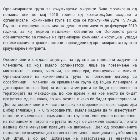
Организираната група за криумчарење мигранти била формирана од
петмина кои во мај 2018 година од користољубие создале и
организирале криминална група во која се приклучиле уште 15 лица.
Групата го извршувала кривичното дело во континуитет до февруари 2019
година, за кој период надлежен обвинител од Основното јавно
обвинителство за гонење на организиран криминал и корупција утврди
повеќе кривично правни настани спроведени од организираната група за
криумчарење мигранти.
Осомничените создале структура на групата со поделени задачи на
членовите, во која имало организатори, лице за преземање на
мигрантите – качак, чистачи, транспортери, извидувачи и слично.
Организаторите на криминалната група по претходен договор со
соработници – членови на криминална група од Грција планирале и
договарале колкав број на илегални мигранти ќе бидат пренесени на
територијата на Македонија, во кое време и на кое место ќе бидат
прифатени од т.н. качак, со кои возила и како ќе бидат транспортирани.
Дел од осомничените – чистачи преку конференциска врска користејќи
Вибер апликација и GPS координати, имале задача да ги известуваат
останатите членови на криминалната група за евентуална поставеност
на полициските патроли на рутата по која се движеле возилата, по што
веднаш биле менувани правците на движење. Дел од осомничените
остварувале комуникација со сега осомничен полициски службеник од
СВР Штип, а со цел добивање на известувања за евентуална