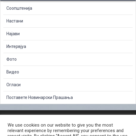
Соопштенија
Настани
Најави
Интервјуа
Фото
Видео
Огласи
Поставете Новинарски Прашања
ЗАШТИТА НА ЛИЧНИ ПОДАТОЦИ
We use cookies on our website to give you the most
СЛОБОДЕН ПРИСТАП ДО ИНФОРМАЦИИ ОД ЈАВЕН КАРАКТЕР
relevant experience by remembering your preferences and
ПОСТАПКА ЗА ПРИЈАВА НА КРИВИЧНО ДЕЛО
КОРИСНИ ЛИНКОВИ