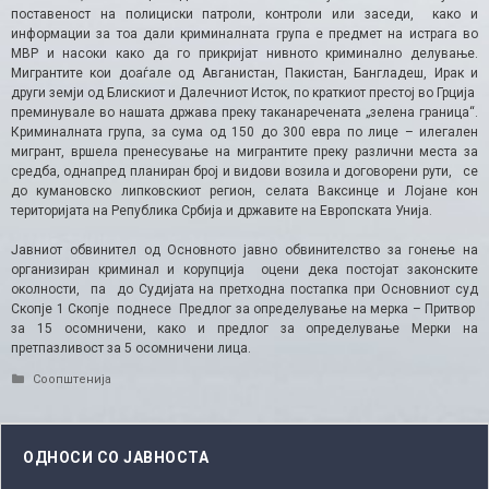
поставеност на полициски патроли, контроли или заседи, како и
информации за тоа дали криминалната група е предмет на истрага во
МВР и насоки како да го прикријат нивното криминално делување.
Мигрантите кои доаѓале од Авганистан, Пакистан, Бангладеш, Ирак и
други земји од Блискиот и Далечниот Исток, по краткиот престој во Грција
преминувале во нашата држава преку таканаречената „зелена граница“.
Криминалната група, за сума од 150 до 300 евра по лице – илегален
мигрант, вршела пренесување на мигрантите преку различни места за
средба, однапред планиран број и видови возила и договорени рути, се
до кумановско липковскиот регион, селата Ваксинце и Лојане кон
територијата на Република Србија и државите на Европската Унија.
Јавниот обвинител од Основното јавно обвинителство за гонење на
организиран криминал и корупција оцени дека постојат законските
околности, па до Судијата на претходна постапка при Основниот суд
Скопје 1 Скопје поднесе Предлог за определување на мерка – Притвор
за 15 осомничени, како и предлог за определување Мерки на
претпазливост за 5 осомничени лица.
Categories
Соопштенија
ОДНОСИ СО ЈАВНОСТА