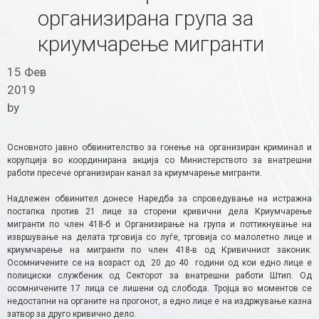
организирана група за
криумчарење мигранти
15 Фев
2019
by
Основното јавно обвинителство за гонење на организиран криминал и
корупција во координирана акција со Министерството за внатрешни
работи пресече организиран канал за криумчарење мигранти.
Надлежен обвинител донесе Наредба за спроведување на истражна
постапка против 21 лице за сторени кривични дела Криумчарење
мигранти по член 418-б и Организирање на група и поттикнување на
извршување на делата трговија со луѓе, трговија со малолетно лице и
криумчарење на мигранти по член 418-в од Кривичниот законик.
Осомничените се на возраст од 20 до 40 години од кои едно лице е
полициски службеник од Секторот за внатрешни работи Штип. Од
осомничените 17 лица се лишени од слобода. Тројца во моментов се
недостапни на органите на прогонот, а едно лице е на издржување казна
затвор за друго кривично дело.