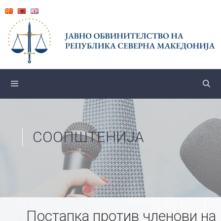
Skip
to
content
СООПШТЕНИЈА
Постапка против членови на