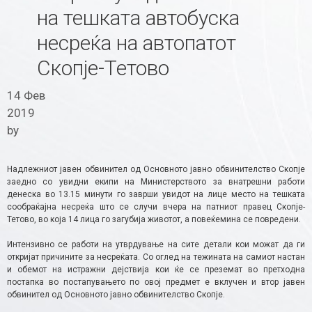
на тешката автобуска
несреќа на автопатот
Скопје-Тетово
14 Фев
2019
by
Надлежниот јавен обвинител од Основното јавно обвинителство Скопје
заедно со увидни екипи на Министерството за внатрешни работи
денеска во 13.15 минути го заврши увидот на лице место на тешката
сообраќајна несреќа што се случи вчера на патниот правец Скопје-
Тетово, во која 14 лица го загубија животот, а повеќемина се повредени.
Интензивно се работи на утврдување на сите детали кои можат да ги
откријат причините за несреќата. Со оглед на тежината на самиот настан
и обемот на истражни дејствија кои ќе се преземат во претходна
постапка во постапувањето по овој предмет е вклучен и втор јавен
обвинител од Основното јавно обвинителство Скопје.