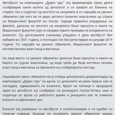
Автобусот на компанијата „Дурмо турс“ кој преминувајќи преку двете
сообраќајни ленти излета од автопатот и се преврте во близина на
стариот пат е подигнат од местото на несреќата и по наредба на јавниот
обвинител врз него ќе се врши детално техничко вештачење од страна
на Mашинскиот факултет во Скопје. Заради правилно утврдување на
фактите, денеска на местото на несреќата беше присутна и екипа на
Mашинскиот факултет која ги направи првите проверки на исправноста на
возилото. Од досегашните сознанија утврдено е дека автобусот бил
набавен во 2001 година, а последен пат бил регистриран во јануари 2019
година. По наредба на јавниот обвинител, Машинскиот факултет ќе
изготви писмен вешт наод и мислење.
На лице место со јавниот обвинител денеска беше присутна и екипа на
Бирото за судски вештачења, од каде треба да биде изготвен писмен
вешт наод и мислење за причините на сообраќајната незгода.
Надлежниот јавен обвинител ќе ја побара целокупната документација од
компанијата „Дурмо турс“ во врска со дозволите за јавен превоз кои ги
поседува, одржувањето на возилата, бројот на патници и продадени
карти во автобусот кој сообраќал на релацијата Скопје-Тетово, како и
податоци во врска со работното време и релациите кои ги поминал
возачот на критичниот ден.
Возачот кој управувал со автобусот е хоспитализиран и се здобил со
телесни повреди. Веднаш по несреќата јавниот обвинител имаше