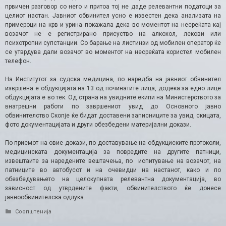
првичен разговор со него и притоа тој не даде релевантни податоци за
целиот настан. Јавниот обвинител усно е известен дека анализата на
примероци на крв и урина покажала дека во моментот на несреќата кај
возачот не е регистрирано присуство на алкохол, лекови или
психотропни супстанции. Со барање на листинзи од мобилен оператор ќе
се утврдува дали возачот во моментот на несреќата користел мобилен
телефон.
На Институтот за судска медицина, по наредба на јавниот обвинител
извршена е обдукцијата на 13 од починатите лица, додека за едно лице
обдукцијата е во тек. Од страна на увидните екипи на Министерството за
внатрешни работи по завршениот увид до Основното јавно
обвинителство Скопје ќе бидат доставени записниците за увид, скицата,
фото документацијата и други обезбедени материјални докази.
По приемот на овие докази, по доставување на обдукциските протоколи,
медицинската документација за повредите на другите патници,
извештаите за наредените вештачења, по испитување на возачот, на
патниците во автобусот и на очевидци на настанот, како и по
обезбедувањето на целокупната релевантна документација, во
зависност од утврдените факти, обвинителството ќе донесе
јавнообвинителска одлука.
Categories
Соопштенија