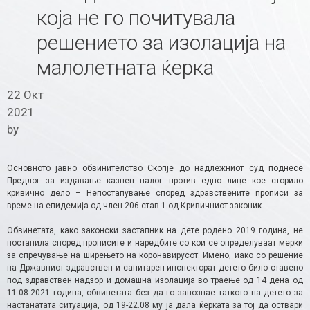
која не го почитувала
решението за изолација на
малолетната ќерка
22 Окт
2021
by
Основното јавно обвинителство Скопје до надлежниот суд поднесе
Предлог за издавање казнен налог против едно лице кое сторило
кривично дело – Непостапување според здравствените прописи за
време на епидемија од член 206 став 1 од Кривичниот законик.
Обвинетата, како законски застапник на дете родено 2019 година, не
постапила според прописите и наредбите со кои се определуваат мерки
за спречување на ширењето на коронавирусот. Имено, иако со решение
на Државниот здравствен и санитарен инспекторат детето било ставено
под здравствен надзор и домашна изолација во траење од 14 дена од
11.08.2021 година, обвинетата без да го запознае таткото на детето за
настанатата ситуација, од 19-22.08 му ја дала ќерката за тој да оствари