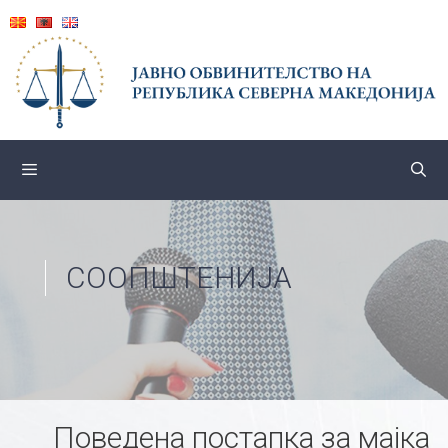
Skip
to
content
СООПШТЕНИЈА
Поведена постапка за мајка