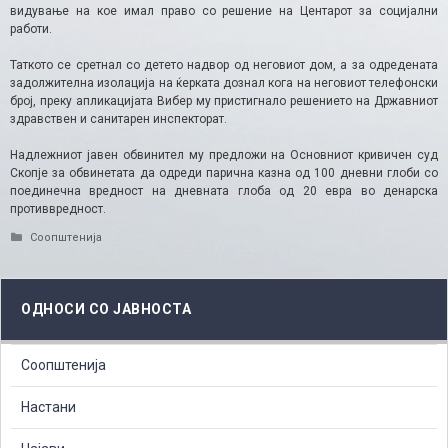
видување на кое имал право со решение на Центарот за социјални
работи.
Таткото се сретнал со детето надвор од неговиот дом, а за одредената
задолжителна изолација на ќерката дознал кога на неговиот телефонски
број, преку апликацијата Вибер му пристигнало решението на Државниот
здравствен и санитарен инспекторат.
Надлежниот јавен обвинител му предложи на Основниот кривичен суд
Скопје за обвинетата да одреди парична казна од 100 дневни глоби со
поединечна вредност на дневната глоба од 20 евра во денарска
противвредност.​
Categories
Соопштенија
ОДНОСИ СО ЈАВНОСТА
Соопштенија
Настани