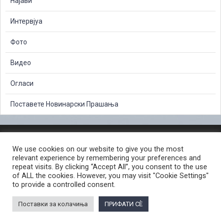
Најави
Интервјуа
Фото
Видео
Огласи
Поставете Новинарски Прашања
ЗАШТИТА НА ЛИЧНИ ПОДАТОЦИ
We use cookies on our website to give you the most
СЛОБОДЕН ПРИСТАП ДО ИНФОРМАЦИИ ОД ЈАВЕН КАРАКТЕР
relevant experience by remembering your preferences and
ПОСТАПКА ЗА ПРИЈАВА НА КРИВИЧНО ДЕЛО
КОРИСНИ ЛИНКОВИ
repeat visits. By clicking “Accept All”, you consent to the use
of ALL the cookies. However, you may visit "Cookie Settings"
ПОЛИТИКА ЗА ПРИВАТНОСТ ВЕБ СТРАНИЦА
to provide a controlled consent.
ПОЛИТИКА ЗА КОРИСТЕЊЕ КОЛАЧИЊА ВЕБ СТРАНА
Поставки за колачиња
ПРИФАТИ СÈ
© 2026 ЈАВНО ОБВИНИТЕЛСТВО НА РЕПУБЛИКА СЕВЕРНА МАКЕДОНИЈА •
Developed by Unet • Supported by the OSCE Mission to Skopje