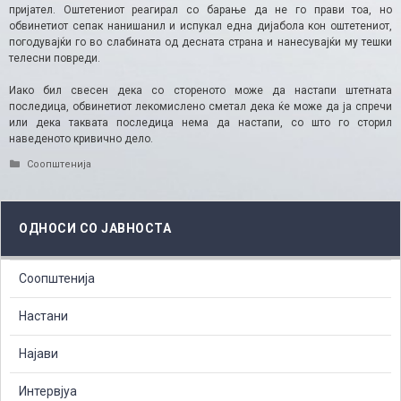
пријател. Оштетениот реагирал со барање да не го прави тоа, но
обвинетиот сепак нанишанил и испукал една дијабола кон оштетениот,
погодувајќи го во слабината од десната страна и нанесувајќи му тешки
телесни повреди.
Иако бил свесен дека со стореното може да настапи штетната
последица, обвинетиот лекомислено сметал дека ќе може да ја спречи
или дека таквата последица нема да настапи, со што го сторил
наведеното кривично дело.​
Categories
Соопштенија
ОДНОСИ СО ЈАВНОСТА
Соопштенија
Настани
Најави
Интервјуа