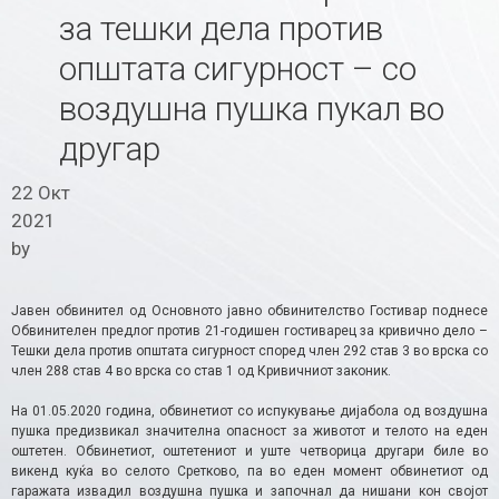
за тешки дела против
општата сигурност – со
воздушна пушка пукал во
другар
22 Окт
2021
by
Јавен обвинител од Основното јавно обвинителство Гостивар поднесе
Обвинителен предлог против 21-годишен гостиварец за кривично дело –
Тешки дела против општата сигурност според член 292 став 3 во врска со
член 288 став 4 во врска со став 1 од Кривичниот законик.
На 01.05.2020 година, обвинетиот со испукување дијабола од воздушна
пушка предизвикал значителна опасност за животот и телото на еден
оштетен. Обвинетиот, оштетениот и уште четворица другари биле во
викенд куќа во селото Сретково, па во еден момент обвинетиот од
гаражата извадил воздушна пушка и започнал да нишани кон својот