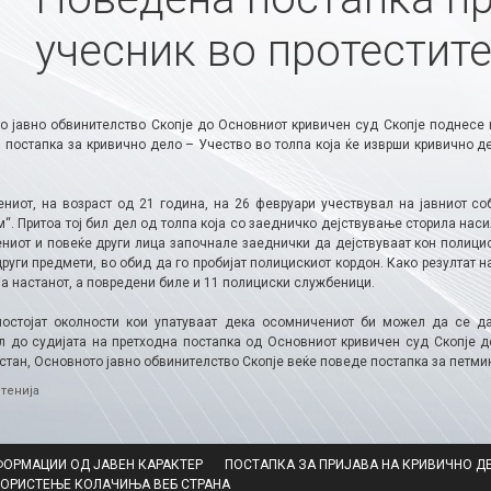
учесник во протестите
о јавно обвинителство Скопје до Основниот кривичен суд Скопје поднесе 
 постапка за кривично дело – Учество во толпа која ќе изврши кривично де
ниот, на возраст од 21 година, на 26 февруари учествувал на јавниот соб
“. Притоа тој бил дел од толпа која со заедничко дејствување сторила нас
ниот и повеќе други лица започнале заеднички да дејствуваат кон полицис
руги предмети, во обид да го пробијат полицискиот кордон. Како резултат 
а настанот, а повредени биле и 11 полициски службеници.
постојат околности кои упатуваат дека осомничениот би можел да се да
л до судијата на претходна постапка од Основниот кривичен суд Скопје д
стан, Основното јавно обвинителство Скопје веќе поведе постапка за петмин
ries
тенија
ФОРМАЦИИ ОД ЈАВЕН КАРАКТЕР
ПОСТАПКА ЗА ПРИЈАВА НА КРИВИЧНО Д
КОРИСТЕЊЕ КОЛАЧИЊА ВЕБ СТРАНА