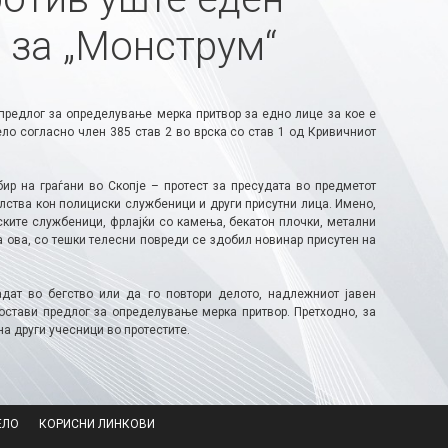
 за „Монструм“
предлог за определување мерка притвор за едно лице за кое е
ло согласно член 385 став 2 во врска со став 1 од Кривичниот
ир на граѓани во Скопје – протест за пресудата во предметот
илства кон полициски службеници и други присутни лица. Имено,
ките службеници, фрлајќи со камења, бекатон плочки, метални
на ова, со тешки телесни повреди се здобил новинар присутен на
дат во бегство или да го повтори делото, надлежниот јавен
остави предлог за определување мерка притвор. Претходно, за
а други учесници во протестите.
ЕЛО
КОРИСНИ ЛИНКОВИ