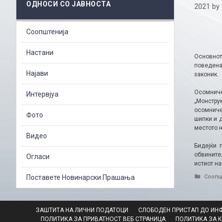
ОДНОСИ СО ЈАВНОСТА
2021
by
Соопштенија
Настани
Основнот
поведена
Најави
законик.
Осомниче
Интервјуа
„Монструм
осомниче
Фото
шипки и д
местото н
Видео
Бидејќи 
обвините
Огласи
истиот на
Catego
Поставете Новинарски Прашања
Соопш
ЗАШТИТА НА ЛИЧНИ ПОДАТОЦИ
СЛОБОДЕН ПРИСТАП ДО ИН
ПОЛИТИКА ЗА ПРИВАТНОСТ ВЕБ СТРАНИЦА
ПОЛИТИКА ЗА 