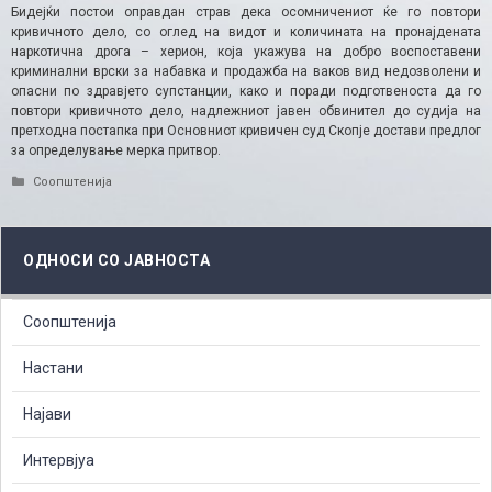
Бидејќи постои оправдан страв дека осомничениот ќе го повтори
кривичното дело, со оглед на видот и количината на пронајдената
наркотична дрога – херион, која укажува на добро воспоставени
криминални врски за набавка и продажба на ваков вид недозволени и
опасни по здравјето супстанции, како и поради подготвеноста да го
повтори кривичното дело, надлежниот јавен обвинител до судија на
претходна постапка при Основниот кривичен суд Скопје достави предлог
за определување мерка притвор.
Categories
Соопштенија
ОДНОСИ СО ЈАВНОСТА
Соопштенија
Настани
Најави
Интервјуа