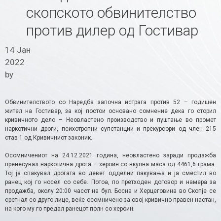
скопското обвинителство
против дилер од Гостивар
14 Јан
2022
by
Обвинителството со Наредба започна истрага против 52 – годишен
жител на Гостивар, за кој постои основано сомнение дека го сторил
кривичното дело – Неовластено производство и пуштање во промет
наркотични дроги, психотропни супстанции и прекурсори од член 215
став 1 од Кривичниот законик.
Осомничениот на 24.12.2021 година, неовластено заради продажба
пренесувал наркотична дрога – хероин со вкупна маса од 4461,6 грама.
Тој ја спакувал дрогата во девет одделни пакувања и ја сместил во
ранец кој го носел со себе. Потоа, по претходен договор и намера за
продажба, околу 20:00 часот на бул. Босна и Херцеговина во Скопје се
сретнал со друго лице, веќе осомничено за овој кривично правен настан,
на кого му го предал ранецот полн со хероин.