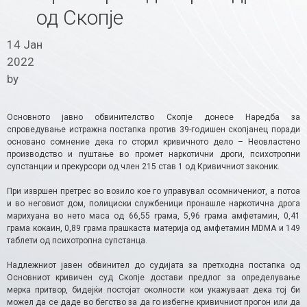
од Скопје
14 Јан
2022
by
Основното јавно обвинителство Скопје донесе Наредба за
спроведување истражна постапка против 39-годишен скопјанец поради
основано сомнение дека го сторил кривичното дело – Неовластено
производство и пуштање во промет наркотични дроги, психотропни
супстанции и прекурсори од член 215 став 1 од Кривичниот законик.
При извршен претрес во возило кое го управувал осомничениот, а потоа
и во неговиот дом, полициски службеници пронашле наркотична дрога
марихуана во нето маса од 66,55 грама, 5,96 грама амфетамин, 0,41
грама кокаин, 0,89 грама прашкаста материја од амфетамин MDMA и 149
таблети од психотропна супстанца.
Надлежниот јавен обвинител до судијата за претходна постапка од
Основниот кривичен суд Скопје достави предлог за определување
мерка притвор, бидејќи постојат околности кои укажуваат дека тој би
можел да се даде во бегство за да го избегне кривичниот прогон или да