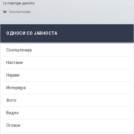
го повтори делото.​
Categories
Соопштенија
ОДНОСИ СО ЈАВНОСТА
Соопштенија
Настани
Најави
Интервјуа
Фото
Видео
Огласи