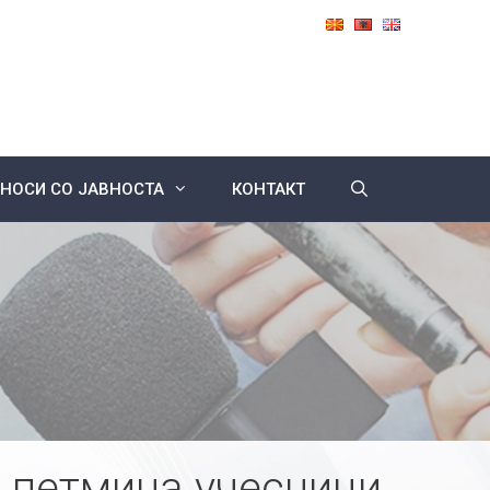
НОСИ СО ЈАВНОСТА
КОНТАКТ
 петмина учесници