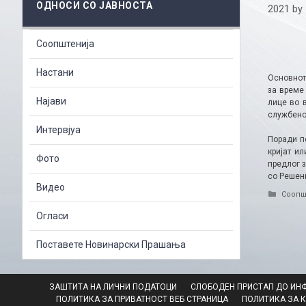
ОДНОСИ СО ЈАВНОСТА
2021
by
Соопштенија
Настани
Основнот
за време
Најави
лице во 
службено 
Интервјуа
Поради п
кријат и
Фото
предлог 
со Решен
Видео
Catego
Соопш
Огласи
Поставете Новинарски Прашања
ЗАШТИТА НА ЛИЧНИ ПОДАТОЦИ
СЛОБОДЕН ПРИСТАП ДО ИН
ПОЛИТИКА ЗА ПРИВАТНОСТ ВЕБ СТРАНИЦА
ПОЛИТИКА ЗА 