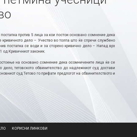
во
 постапка против 5 лица за кои постои основано сомнение дека
ле кривичното дело – Учество во толпа што ќе спречи службено
нив постапка се води и за сторено кривично дело – Напад врз
 1 од Кривичниот законик.
постоење на основано сомнение дека осомничените лица ќе се
то дело, тетовското обвинителство до надлежниот суд достави
сновниот суд Тетово го прифати предлогот на обвинителството и
ЕЛО
КОРИСНИ ЛИНКОВИ