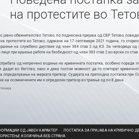
на протестите во Тето
о јавно обвинителство Тетово, по поднесена пријава од СВР Тетово, поведе
 на протестите во Тетово, одржани на 17 септември 2021 година, го стори
вршење на службено дејствие од член 384 став 2 од КЗ. За четворица од 
лице при вршење работи на безбедност од член 383 став 2 во врска со став
отребата од непречено водење на кривичната постапка, особено поради 
ли дадат во бегство, како и дека постои можност да го повторат кривично
за определување на мерката притвор. Судијата на претходна постапка при О
ие на осомничените им е определен притвор во траење од по 8 дена.
ries
тенија
ФОРМАЦИИ ОД ЈАВЕН КАРАКТЕР
ПОСТАПКА ЗА ПРИЈАВА НА КРИВИЧНО Д
КОРИСТЕЊЕ КОЛАЧИЊА ВЕБ СТРАНА