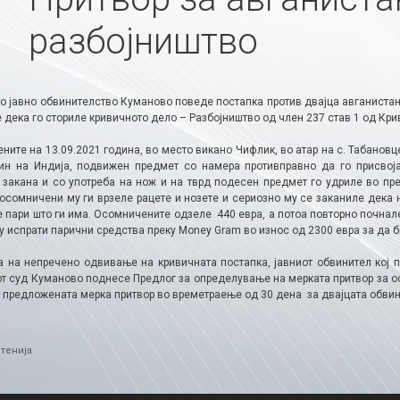
разбојништво
о јавно обвинителство Куманово поведе постапка против двајца авганистанц
дека го сториле кривичното дело – Разбојништво од член 237 став 1 од Кри
ите на 13.09.2021 година, во место викано Чифлик, во атар на с. Табановц
ин на Индија, подвижен предмет со намера противправно да го присвоја
 закана и со употреба на нож и на тврд подесен предмет го удриле во пре
 осомничени му ги врзеле рацете и нозете и сериозно му се заканиле дека 
 пари што ги има. Осомничените одзеле 440 евра, а потоа повторно почнале
у испрати парични средства преку Money Gram во износ од 2300 евра за да 
а на непречено одвивање на кривичната постапка, јавниот обвинител кој п
т суд Куманово поднесе Предлог за определување на мерката притвор за ос
 предложената мерка притвор во времетраење од 30 дена за двајцата обвин
ries
тенија