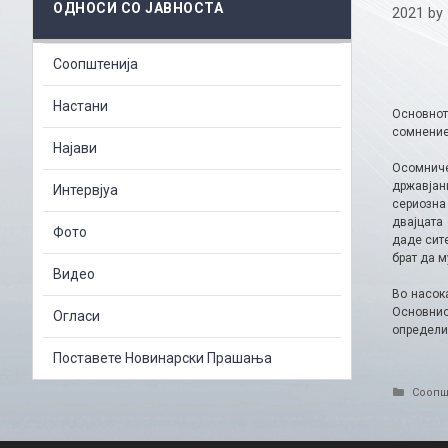
ОДНОСИ СО ЈАВНОСТА
2021
by
Соопштенија
Настани
Основнот
сомнение 
Најави
Осомничен
државјан
Интервјуа
сериозна
двајцата
Фото
даде сите
брат да м
Видео
Во насок
Основнио
Огласи
определи
Поставете Новинарски Прашања
Catego
Соопш