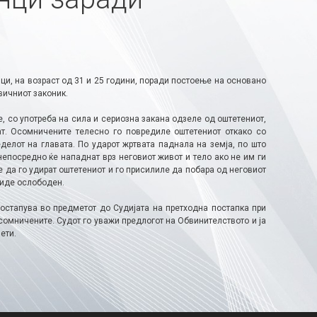
и, на возраст од 31 и 25 години, поради постоење на основано
вичниот законик.
е, со употреба на сила и сериозна закана одзеле од оштетениот,
т. Осомничените телесно го повредиле оштетениот откако со
делот на главата. По ударот жртвата паднала на земја, по што
непосредно ќе нападнат врз неговиот живот и тело ако не им ги
 да го удират оштетениот и го присилиле да побара од неговиот
биде ослободен.
остапува во предметот до Судијата на претходна постапка при
омничените. Судот го уважи предлогот на Обвинителството и ја
ети.