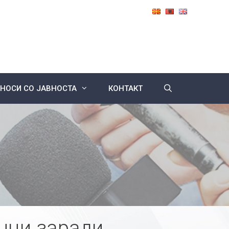
НОСИ СО ЈАВНОСТА
КОНТАКТ
нци заради