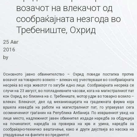
возачот на влекачот од
сообраќајната незгода во
Требениште, Охрид
25 Авг
2016
by
Основното јавно обвинителство – Охрид поведе постапка против
возачот на товарното возило – влекач кој учествуваше во сообраќајната
несреќа во која животот го загуби едно лице. Сообраќајната несреќа се
случи на 23 август, во попладневните часови, кога на магистралниот пат
кон Охрид, во близина на с. Требениште, мотор удри во товарно возило –
влекач. Влекачот, дел од механизацијата на градежната фирма која
вршела изведба на работи на магистралниот пат, го управувал сега
осомничениот граѓанин на Република Албанија. По извршениот увид на
лице место, надлежниот јавен обвинител издаде наредба за обдукција
на починатиот, наредба за проверка на крв и урина, наредба за
сообраќајно-техничко вештачење, како и други дејствија во насока на
утврдување на фактите во предметот.