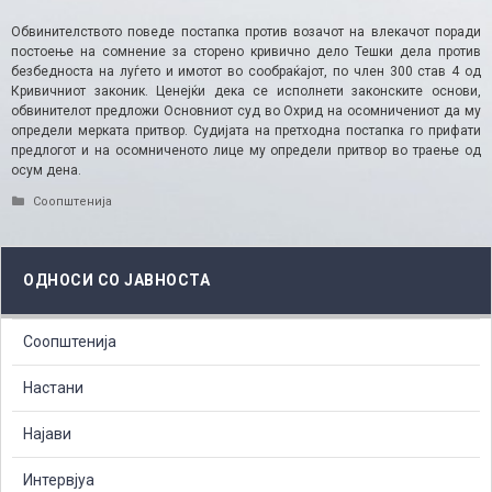
Обвинителството поведе постапка против возачот на влекачот поради
постоење на сомнение за сторено кривично дело Тешки дела против
безбедноста на луѓето и имотот во сообраќајот, по член 300 став 4 од
Кривичниот законик. Ценејќи дека се исполнети законските основи,
обвинителот предложи Основниот суд во Охрид на осомничениот да му
определи мерката притвор. Судијата на претходна постапка го прифати
предлогот и на осомниченото лице му определи притвор во траење од
осум дена.
Categories
Соопштенија
ОДНОСИ СО ЈАВНОСТА
Соопштенија
Настани
Најави
Интервјуа