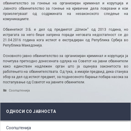
обвинителство за гонење на организиран криминал и корупција и
Јавното обвинителство за гонење на кривични дела поврзани и кои
произлегуваат од содржината на незаконското следење на
комуникациите.
Обвинетиот З.Б. е дел од предметот „Шпион“ од 2013 година, но
истрагата за него беше запрена поради неговата недостапност се до
21.04.2016 година кога истиот е екстрадиран од Република Србија во
Република Македонија.
Основното јавно обвинителство за организиран криминал и корупција ја
почитува претходно донесената одлука на Советот на јавни обвинители
како единствен надлежен орган што ја оценува законитоста во
работењето на обвинителствата. Од тука, а имајќи предвид дека станува
збор за дел од истиот предмет, за поднесеното барање побара насока за
постапување од Советот на јавните обвинители.
Categories
Соопштенија
ОДНОСИ СО ЈАВНОСТА
Соопштенија