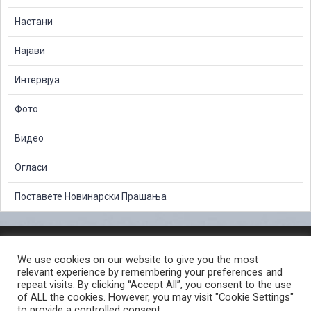
Настани
Најави
Интервјуа
Фото
Видео
Огласи
Поставете Новинарски Прашања
ЗАШТИТА НА ЛИЧНИ ПОДАТОЦИ
We use cookies on our website to give you the most
СЛОБОДЕН ПРИСТАП ДО ИНФОРМАЦИИ ОД ЈАВЕН КАРАКТЕР
relevant experience by remembering your preferences and
ПОСТАПКА ЗА ПРИЈАВА НА КРИВИЧНО ДЕЛО
КОРИСНИ ЛИНКОВИ
repeat visits. By clicking “Accept All”, you consent to the use
of ALL the cookies. However, you may visit "Cookie Settings"
ПОЛИТИКА ЗА ПРИВАТНОСТ ВЕБ СТРАНИЦА
to provide a controlled consent.