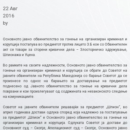
22 Авг
2016
by
Основното јавно обвинителство за гонење на организиран криминал и
корупција постапува во предметот против лицето З.Б кое со Обвинителен
акт се товари за сторени кривични дела – Злосторничко здружување,
Шпионажа и Уцена.
Во рамките на своите надлежности, Основното јавно обвинителство за
гонење на организиран криминал и корупција се обрати до Советот на
јавните обвинители на Република Македонија со барање Советот да се
произнесе по однос на барањето за доставување на предметот
поднесено од Јавното обвинителство за гонење на кривични дела
поврзани и кои произлегуваат од содржината на незаконското следење
на комуникациите.
Советот на јавните обвинители решавајќи за предметот „Шпион“, во
април годинава достави одлука според која надлежно за постапување
за предметот „Шпион“ е Основното јавно обвинителство за гонење на
организиран криминал и корупција. Одлуката Советот ја достави до
Основниот суд – Скопје, Апелациониот суд – Скопје, Основното јавно