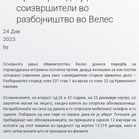
соизвршители во
разбојништво во Велес
24 Дек
2023
by
Основното јавно обвинителство Велес донесе Наредба за
спроведување истражна постапка против двајца велешани за кои постои
основано сомнение дека како соизвршители сториле кривично дело –
Разбојништво според член 237 став 1 во врска со член 22 од Кривичниот
законик.
Осомничените, на возраст од 26 и 32 години, на 23 декември наутро, со
заштитни маски на лицето, заедно влегле во спортска обложувалница.
На вработената на сила од раката и го оттргнале мобилниот телефон и го
одзеле. Побарале од неа пари со закана дека ќе ја убијат. Почнале да
пребаруваат низ обложувалницата, па пронашле и одзеле 12 ваучери за
исплата од слот машини во вредност од вкупно 13.219 денари, како и
сите ситни монети што ги пронашле во фиоките.