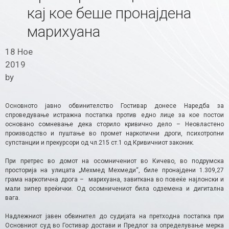
кај кое беше пронајдена
марихуана
18 Ное
2019
by
Основното јавно обвинителство Гостивар донесе Наредба за
спроведување истражна постапка против едно лице за кое постои
основано сомневање дека сторило кривично дело – Неовластено
производство и пуштање во промет наркотични дроги, психотропни
супстанции и прекурсори од чл.215 ст.1 од Кривичниот законик.
При претрес во домот на осомничениот во Кичево, во подрумска
просторија на улицата „Мехмед Мехмеди“, биле пронајдени 1.309,27
грама наркотична дрога – марихуана, завиткана во повеќе најлонски и
мали зипер вреќички. Од осомничениот била одземена и дигитална
вага.
Надлежниот јавен обвинител до судијата на претходна постапка при
Основниот суд во Гостивар достави и Предлог за определување мерка