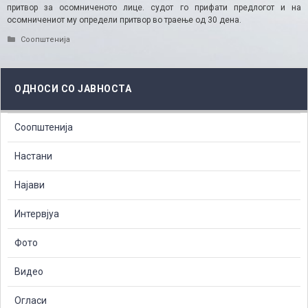
притвор за осомниченото лице. судот го прифати предлогот и на
осомничениот му определи притвор во траење од 30 дена.
Categories
Соопштенија
ОДНОСИ СО ЈАВНОСТА
Соопштенија
Настани
Најави
Интервјуа
Фото
Видео
Огласи