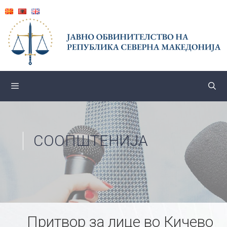
Skip
to
content
СООПШТЕНИЈА
Притвор за лице во Кичево