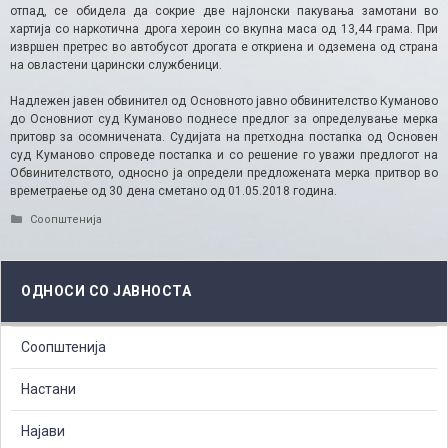
отпад, се обидела да сокрие две најлонски пакувања замотани во
хартија со наркотична дрога хероин со вкупна маса од 13,44 грама. При
извршен претрес во автобусот дрогата е откриена и одземена од страна
на овластени царински службеници.
Надлежен јавен обвинител од Основното јавно обвинителство Куманово
до Основниот суд Куманово поднесе предлог за определување мерка
притовр за осомничената. Судијата на претходна постапка од Основен
суд Куманово спроведе постапка и со решение го уважи предлогот на
Обвинителството, односно ја определи предложената мерка притвор во
времетраење од 30 дена сметано од 01.05.2018 година.
Categories
Соопштенија
ОДНОСИ СО ЈАВНОСТА
Соопштенија
Настани
Најави