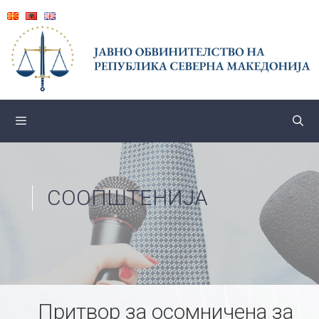
Skip
to
content
СООПШТЕНИЈА
Притвор за осомничена за