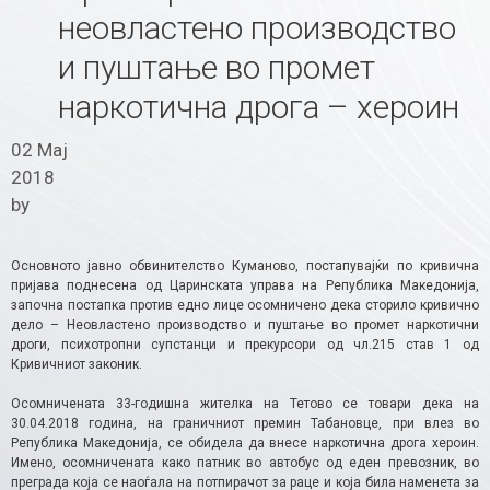
неовластено производство
и пуштање во промет
наркотична дрога – хероин
02 Мај
2018
by
Основното јавно обвинителство Куманово, постапувајќи по кривична
пријава поднесена од Царинската управа на Република Македонија,
започна постапка против едно лице осомничено дека сторило кривично
дело – Неовластено производство и пуштање во промет наркотични
дроги, психотропни супстанци и прекурсори од чл.215 став 1 од
Кривичниот законик.
Осомничената 33-годишна жителка на Тетово се товари дека на
30.04.2018 година, на граничниот премин Табановце, при влез во
Република Македонија, се обидела да внесе наркотична дрога хероин.
Имено, осомничената како патник во автобус од еден превозник, во
преграда која се наоѓала на потпирачот за раце и која била наменета за