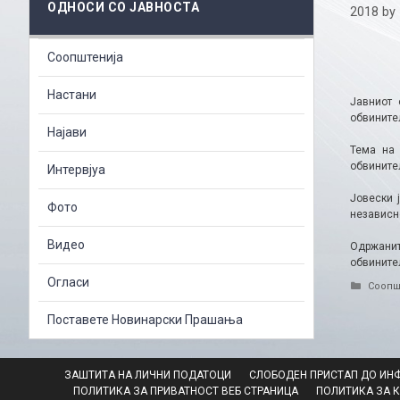
ОДНОСИ СО ЈАВНОСТА
2018
by
Соопштенија
Настани
Јавниот 
обвините
Најави
Тема на 
обвинител
Интервјуа
Јовески 
Фото
независн
Видео
Одржанит
обвините
Огласи
Catego
Соопш
Поставете Новинарски Прашања
ЗАШТИТА НА ЛИЧНИ ПОДАТОЦИ
СЛОБОДЕН ПРИСТАП ДО ИН
ПОЛИТИКА ЗА ПРИВАТНОСТ ВЕБ СТРАНИЦА
ПОЛИТИКА ЗА 