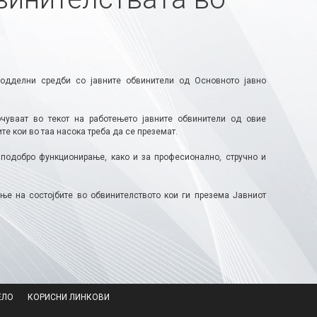
 одделни средби со јавните обвинители од Основното јавно
чуваат во текот на работењето јавните обвинители од овие
е кои во таа насока треба да се преземат.
а подобро функционирање, како и за професионално, стручно и
ње на состојбите во обвинителството кои ги презема Јавниот
ЕЛО
КОРИСНИ ЛИНКОВИ