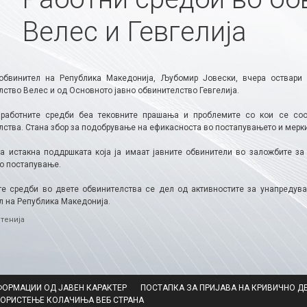
Велес и Гевгелија
обвинител на Република Македонија, Љубомир Јовески, вчера оствари
лство Велес и од Основното јавно обвинителство Гевгелија.
работните средби беа тековните прашања и проблемите со кои се соо
ства. Стана збор за подобрување на ефикасноста во постапувањето и меркит
ја истакна поддршката која ја имаат јавните обвинители во заложбите з
о постапување.
е средби во двете обвинителства се дел од активностите за унапредува
л на Република Македонија.
ries
тенија
ФОРМАЦИИ ОД ЈАВЕН КАРАКТЕР
ПОСТАПКА ЗА ПРИЈАВА НА КРИВИЧНО Д
КОРИСТЕЊЕ КОЛАЧИЊА ВЕБ СТРАНА