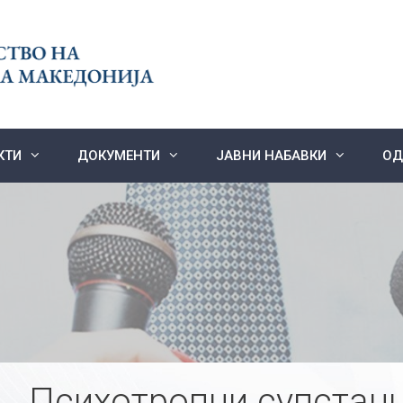
КТИ
ДОКУМЕНТИ
ЈАВНИ НАБАВКИ
ОД
Психотропни супстанц