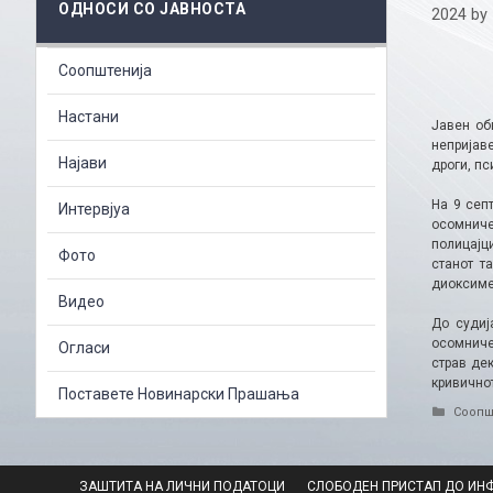
ОДНОСИ СО ЈАВНОСТА
2024
by
Соопштенија
Настани
Јавен об
непријав
Најави
дроги, пс
На 9 сеп
Интервјуа
осомниче
полицајц
Фото
станот т
диоксиме
Видео
До судиј
осомниче
Огласи
страв дек
кривичнот
Поставете Новинарски Прашања
Catego
Соопш
ЗАШТИТА НА ЛИЧНИ ПОДАТОЦИ
СЛОБОДЕН ПРИСТАП ДО ИН