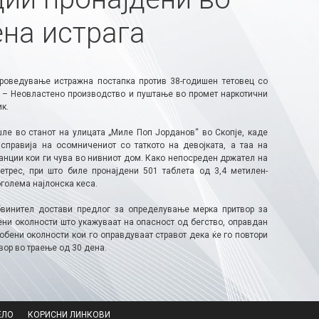
ена истрага
роведување истражна постапка против 38-годишен тетовец со
о – Неовластено производство и пуштање во промет наркотични
к.
ле во станот на улицата „Миле Поп Јорданов“ во Скопје, каде
справија на осомничениот со таткото на девојката, а таа на
нции кои ги чува во нивниот дом. Како непосреден држател на
трес, при што биле пронајдени 501 таблета од 3,4 метилен-
голема најлонска кеса.
бвинител достави предлог за определување мерка притвор за
ени околности што укажуваат на опасност од бегство, оправдан
собени околности кои го оправдуваат стравот дека ќе го повтори
вор во траење од 30 дена.
ЕЛО
КОРИСНИ ЛИНКОВИ