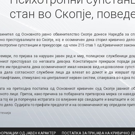
стан во Скопје, повед
винител од Основното јавно обвинителство Скопје донесе Наредба за сп
ено престојувалиште во Скопје, кој е осомничен дека сторил кривично дел
ихотропни супстанции и прекурсори од член 215 став 1 од Кривичниот закони
тември, по пријава за нарушен јавен ред и мир, полициски службеници дош
ниот престојувал со неговата девојка. Констатирале прекршок поради ра
ите им предочила дека осомничениот имал некаков вид недозволени супста
аа дала согласност службени лица да влезат во домот и да извршат пре
тамфтамин, стимуланс на централниот нервен систем, спакувана во една по
ата на претходна постапка од Основниот кривичен суд Скопје јавниот о
ното лице. Притоа, како причина за побараната притворска мерка се навед
а тој ќе ја попречува истрагата со влијание врз сведоците и вештаците и о
о дело. Судијата го прифати предлогот и на осомничениот му определи прит
ries
тенија
ФОРМАЦИИ ОД ЈАВЕН КАРАКТЕР
ПОСТАПКА ЗА ПРИЈАВА НА КРИВИЧНО Д