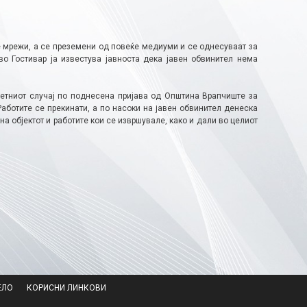
 мрежи, а се преземени од повеќе медиуми и се однесуваат за
во Гостивар ја известува јавноста дека јавен обвинител нема
ретниот случај по поднесена пријава од Општина Врапчиште за
ботите се прекинати, а по насоки на јавен обвинител денеска
на објектот и работите кои се извршувале, како и дали во целиот
ЕЛО
КОРИСНИ ЛИНКОВИ