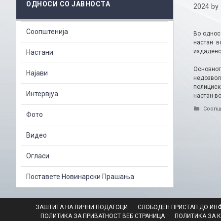
ОДНОСИ СО ЈАВНОСТА
2024
by
Соопштенија
Во однос
настан в
издадено
Настани
Основнот
Најави
недозвол
полициски
Интервјуа
настан в
Catego
Соопш
Фото
Видео
Огласи
Поставете Новинарски Прашања
ЗАШТИТА НА ЛИЧНИ ПОДАТОЦИ
СЛОБОДЕН ПРИСТАП ДО ИН
ПОЛИТИКА ЗА ПРИВАТНОСТ ВЕБ СТРАНИЦА
ПОЛИТИКА ЗА 