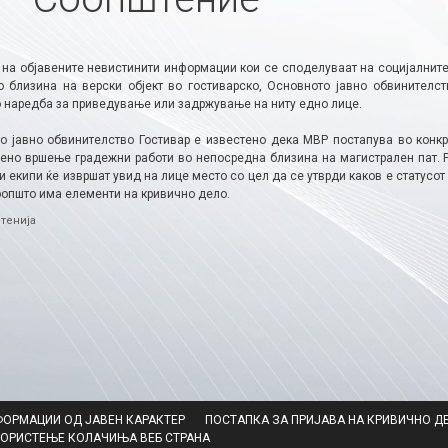
 на објавените невистинити информации кои се споделуваат на социјалните
о близина на верски објект во гостиварско, Основното јавно обвинителст
 наредба за приведување или задржување на ниту едно лице.
о јавно обвинителство Гостивар е известено дека МВР постапува во конк
ено вршење градежни работи во непосредна близина на магистрален пат. Ра
 екипи ќе извршат увид на лице место со цел да се утврди каков е статусот 
оопшто има елементи на кривично дело.
ries
тенија
ФОРМАЦИИ ОД ЈАВЕН КАРАКТЕР
ПОСТАПКА ЗА ПРИЈАВА НА КРИВИЧНО Д
КОРИСТЕЊЕ КОЛАЧИЊА ВЕБ СТРАНА