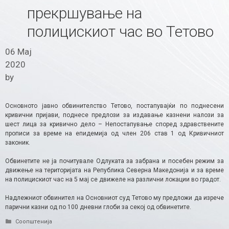
прекршување на
полицискиот час во Тетово
06 Мај
2020
by
Основното јавно обвинителство Тетово, постапувајќи по поднесени
кривични пријави, поднесе предлози за издавање казнени налози за
шест лица за кривично дело – Непостапување според здравствените
прописи за време на епидемија од член 206 став 1 од Кривичниот
законик.
Обвинетите не ја почитувале Одлуката за забрана и посебен режим за
движење на територијата на Република Северна Македонија и за време
на полицискиот час на 5 мај се движеле на различни локации во градот.
Надлежниот обвинител на Основниот суд Тетово му предложи да изрече
парични казни од по 100 дневни глоби за секој од обвинетите.
Categories
Соопштенија