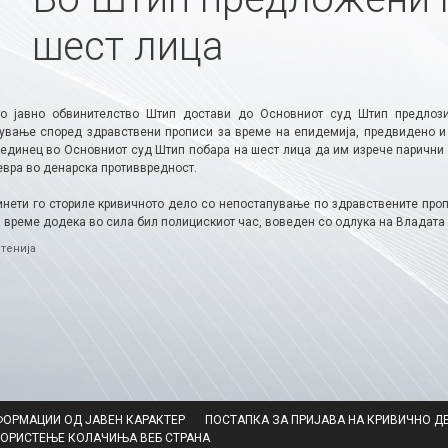
шест лица
о јавно обвинителство Штип достави до Основниот суд Штип предлоз
ување според здравствени прописи за време на епидемија, предвидено и 
оединец во Основниот суд Штип побара на шест лица да им изрече парични к
евра во денарска противвредност.
инети го сториле кривичното дело со непостапување по здравствените про
а време додека во сила бил полицискиот час, воведен со одлука на Владата
ries
тенија
ФОРМАЦИИ ОД ЈАВЕН КАРАКТЕР
ПОСТАПКА ЗА ПРИЈАВА НА КРИВИЧНО Д
КОРИСТЕЊЕ КОЛАЧИЊА ВЕБ СТРАНА