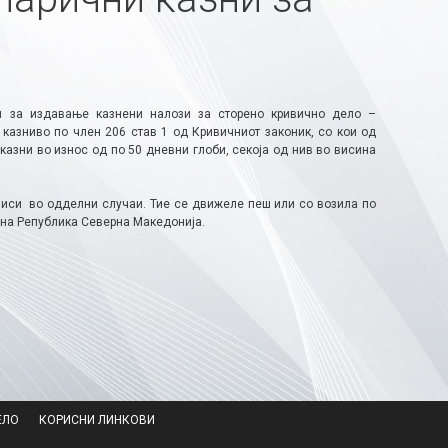
и за издавање казнени налози за сторено кривично дело –
казниво по член 206 став 1 од Кривичниот законик, со кои од
азни во износ од по 50 дневни глоби, секоја од нив во висина
писи во одделни случаи. Тие се движеле пеш или со возила по
 на Република Северна Македонија​.
ЕЛО
КОРИСНИ ЛИНКОВИ