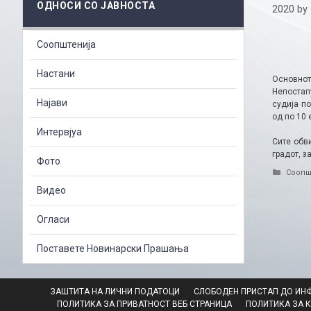
ОДНОСИ СО ЈАВНОСТА
2020
by
Соопштенија
Настани
Основнот
Непостап
Најави
судија п
од по 10 
Интервјуа
Сите обв
градот, з
Фото
Catego
Соопш
Видео
Огласи
Поставете Новинарски Прашања
ЗАШТИТА НА ЛИЧНИ ПОДАТОЦИ
СЛОБОДЕН ПРИСТАП ДО ИН
ПОЛИТИКА ЗА ПРИВАТНОСТ ВЕБ СТРАНИЦА
ПОЛИТИКА ЗА 