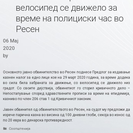
велосипед се движело за
време на полициски час во
Ресен
06 Мај
2020
by
Основното јавно обвинителство во Ресен поднесе Предлог за издавање
казнен налог за едно лице кое на 29 март 2020 година, за време додека
во сила била забраната за движење, со велосипед се движело низ
градот. Со своите дејствија, обвинетиот го сторил кривичното дело –
Непостапување според здравствените прописи за време на епидемија,
казниво по член 206 став 1 од Кривичниот законик.
Јавен обвинител од обвинителството во Ресен, на судот му предложи да
изрече парична казна во висина од 100 дневни глоби, секоја во износ од
по 20 евра во денарска противвредност.
Categories
Соопштенија