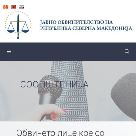
Skip
to
content
СООПШТЕНИЈА
Обвинето лице кое со