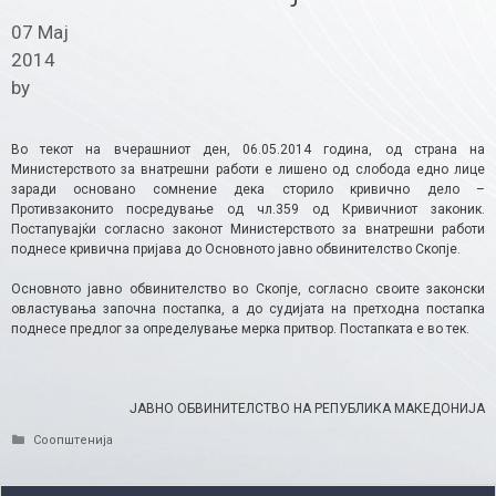
07 Мај
2014
by
Во текот на вчерашниот ден, 06.05.2014 година, од страна на
Министерството за внатрешни работи е лишено од слобода едно лице
заради основано сомнение дека сторило кривично дело –
Противзаконито посредување од чл.359 од Кривичниот законик.
Постапувајќи согласно законот Министерството за внатрешни работи
поднесе кривична пријава до Основното јавно обвинителство Скопје.
Основното јавно обвинителство во Скопје, согласно своите законски
овластувања започна постапка, а до судијата на претходна постапка
поднесе предлог за определување мерка притвор. Постапката е во тек.
ЈАВНО ОБВИНИТЕЛСТВО НА РЕПУБЛИКА МАКЕДОНИЈА
Categories
Соопштенија