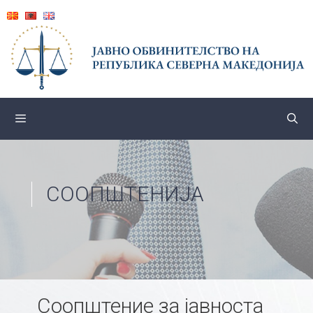
Skip
to
content
СООПШТЕНИЈА
Соопштение за јавноста