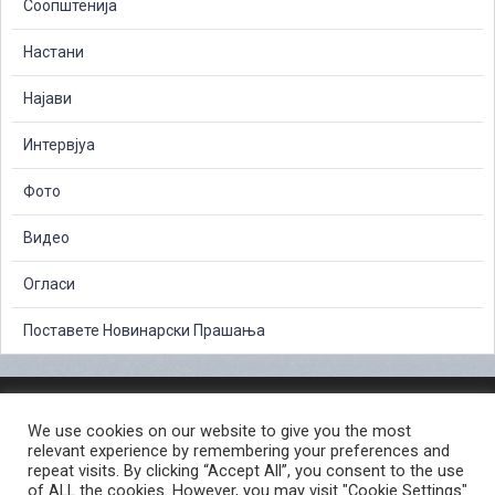
Соопштенија
Настани
Најави
Интервјуа
Фото
Видео
Огласи
Поставете Новинарски Прашања
ЗАШТИТА НА ЛИЧНИ ПОДАТОЦИ
We use cookies on our website to give you the most
СЛОБОДЕН ПРИСТАП ДО ИНФОРМАЦИИ ОД ЈАВЕН КАРАКТЕР
relevant experience by remembering your preferences and
ПОСТАПКА ЗА ПРИЈАВА НА КРИВИЧНО ДЕЛО
КОРИСНИ ЛИНКОВИ
repeat visits. By clicking “Accept All”, you consent to the use
of ALL the cookies. However, you may visit "Cookie Settings"