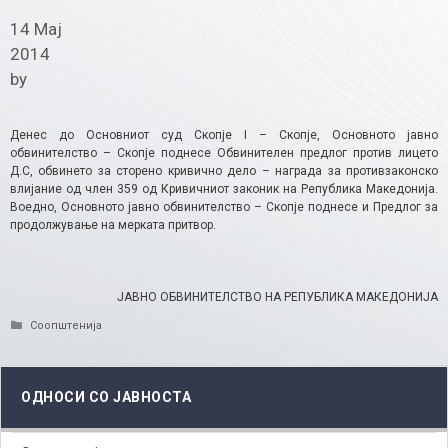
14 Мај
2014
by
Денес до Основниот суд Скопје I – Скопје, Основното јавно
обвинителство – Скопје поднесе Обвинителен предлог против лицето
Д.С, обвинето за сторено кривично дело – награда за противзаконско
влијание од член 359 од Кривичниот законик на Република Македонија.
Воедно, Основното јавно обвинителство – Скопје поднeсе и Предлог за
продолжување на мерката притвор.
ЈАВНО ОБВИНИТЕЛСТВО НА РЕПУБЛИКА МАКЕДОНИЈА
Categories
Соопштенија
ОДНОСИ СО ЈАВНОСТА