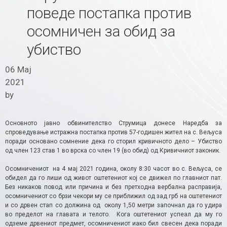
поведе постапка против
осомничен за обид за
убиство
06 Мај
2021
by
Основното јавно обвинителство Струмица донесе Наредба за
спроведување истражна постапка против 57-годишен жител на с. Вељуса
поради основано сомнение дека го сторил кривичното дело – Убиство
од член 123 став 1 во врска со член 19 (во обид) од Кривичниот законик.
Осомничениот на 4 мај 2021 година, околу 8:30 часот во с. Вељуса, се
обидел да го лиши од живот оштетениот кој се движел по главниот пат.
Без никаков повод или причина и без претходна вербална расправија,
осомничениот со брзи чекори му се приближил од зад грб на оштетениот
и со дрвен стап со должина од околу 1,50 метри започнал да го удира
во пределот на главата и телото. Кога оштетениот успеал да му го
одземе дрвениот предмет, осомничениот иако бил свесен дека поради