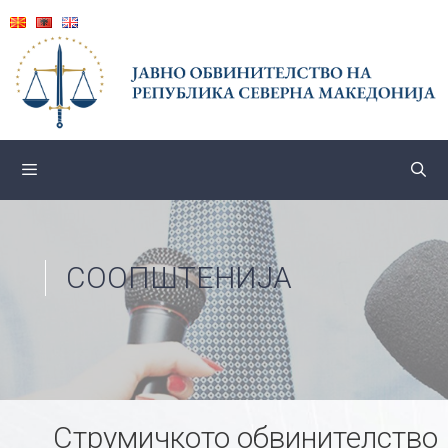
Skip
to
content
СООПШТЕНИЈА
Струмичкото обвинителство