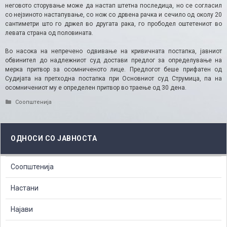
неговото сторување може да настап штетна последица, но се согласил
со нејзиното настапување, со нож со дрвена рачка и сечило од околу 20
сантиметри што го држел во другата рака, го прободел оштетениот во
левата страна од половината.
Во насока на непречено одвивање на кривичната постапка, јавниот
обвинител до надлежниот суд достави предлог за определување на
мерка притвор за осомниченото лице. Предлогот беше прифатен од
Судијата на претходна постапка при Основниот суд Струмица, па на
осомничениот му е определен притвор во траење од 30 дена.
Categories
Соопштенија
ОДНОСИ СО ЈАВНОСТА
Соопштенија
Настани
Најави