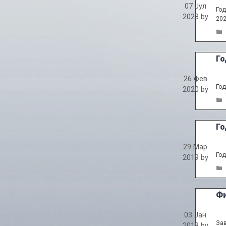
07 Јул
Год
2023
by
202
Го
26 Фев
Год
2020
by
Го
29 Мар
Год
2019
by
Фи
03 Јан
Зав
2018
by