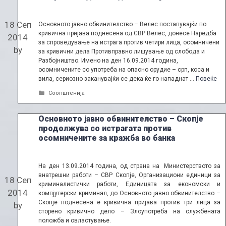
18 Сеп
Основното јавно обвинителство – Велес постапувајќи по
кривична пријава поднесена од СВР Велес, донесе Наредба
2014
за спроведување на истрага против четири лица, осомничени
by
за кривични дела Противправно лишување од слобода и
Разбојништво. Имено на ден 16.09.2014 година,
осомничените со употреба на опасно орудие – срп, коса и
вила, сериозно заканувајќи се дека ќе го нападнат …
Повеќе
Categories
Соопштенија
Основното јавно обвинителство – Скопје
продолжува со истрагата против
осомничените за кражба во банка
На ден 13.09.2014 година, од страна на Министерството за
внатрешни работи – СВР Скопје, Организациони единици за
18 Сеп
криминалистички работи, Единицата за економски и
2014
компјутерски криминал, до Основното јавно обвинителство –
Скопје поднесена е кривична пријава против три лица за
by
сторено кривично дело – Злоупотреба на службената
положба и овластување.