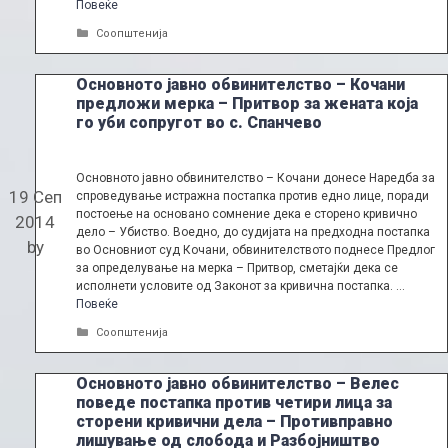
Повеќе
Categories
Соопштенија
Основното јавно обвинителство – Кочани
предложи мерка – Притвор за жената која
го уби сопругот во с. Спанчево
Основното јавно обвинителство – Кочани донесе Наредба за
19 Сеп
спроведување истражна постапка против едно лице, поради
постоење на основано сомнение дека е сторено кривично
2014
дело – Убиство. Воедно, до судијата на предходна постапка
by
во Основниот суд Кочани, обвинителството поднесе Предлог
за определување на мерка – Притвор, сметајќи дека се
исполнети условите од Законот за кривична постапка. …
Повеќе
Categories
Соопштенија
Основното јавно обвинителство – Велес
поведе постапка против четири лица за
сторени кривични дела – Противправно
лишување од слобода и Разбојништво