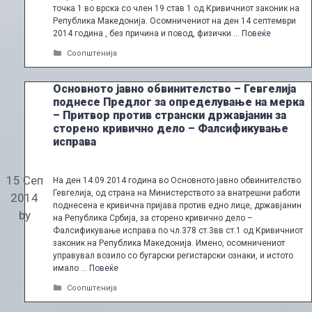
точка 1 во врска со член 19 став 1 од Кривичниот законик на
Република Македонија. Осомничениот на ден 14 септември
2014 година , без причина и повод, физички …
Повеќе
Categories
Соопштенија
Основното јавно обвинителство – Гевгелија
поднесе Предлог за определување на мерка
– Притвор против странски државјанин за
сторено кривично дело – Фалсификување
исправа
15 Сеп
На ден 14.09.2014 година во Основното јавно обвинителство
Гевгелија, од страна на Министерството за внатрешни работи
2014
поднесена е кривична пријава против едно лице, државјанин
by
на Република Србија, за сторено кривично дело –
Фалсификување исправа по чл.378 ст.3вв ст.1 од Кривичниот
законик на Република Македонија. Имено, осомничениот
управувал возило со бугарски регистарски ознаки, и истото
имало …
Повеќе
Categories
Соопштенија