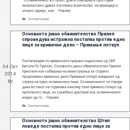
Осомничениот во својот дом и помошните простории
неовластено држел поголемо количество на муниција и
огнено оружје , кое …
Повеќе
Categories
Соопштенија
Основното јавно обвинителство Прилеп
спроведува истражна постапка против едно
лице за кривично дело – Примање поткуп
Постапувајќи по кривичната пријава поднесена од СВР
04 Окт
Битола-ПС Прилеп, Основното јавно обвинителство Прилеп
пристапи кон собирање на известувања за сторено
2014
продолжено кривично дело Примање поткуп извршено од
by
страна на едно осомничено лице. Осомничениот се товари
дека во текот на годинава неколку пати примило поткуп од
оштетеното лице, за службено дејствие кое осомничениот
морал да го …
Повеќе
Categories
Соопштенија
Основното јавно обвинителство Штип
поведе постапка против едно лице за