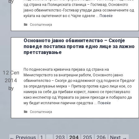
by
од страна на Полициската станица – Гостивар, Основното
јавно обвинителство -Гостивар утврди дека осомничените од
куќата на оштетениот во с.Чајле одзеле …
Повеќе
Categories
Соопштенија
Основното јавно обвинителство – Скопје
поведе постапка против едно лице за лажно
претставување
По поднесената кривична пријава од страна на
12 Сеп
Министерството за внатрешни работи, Основното јавно
2014
обвинителство – Скопје до надлежниот суд поднесе Предлог
за определување мерка – Притвор против едно лице кое, со
by
намера за себе да прибави корист, лажно се преставувало
како инспектор од Управата за јавни приходи и побарало да
му бидат исплатени парични средства …
Повеќе
Categories
Соопштенија
Page
Page
Page
Page
Page
←
Previous
1
…
203
204
205
206
Next
→