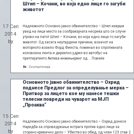
Штип – Кочани, во која едно лице го загуби
животот
17 Сеп
Надлежното Oсновно јавно обвинителство – Штип изврши
увид на лице место за сообраќајната несреќа што се случи
2014
утрово на патот Штип – Кочани, во која едно лице го загуби
by
животот. Од засега неутврдени причини, возачот на
моторното возило Форд Фиеста, поминал во спротивната
коловозна лента и директно удрил во автобус на
претпијатието Актива инжињеринг од …
Повеќе
Categories
Соопштенија
Основното јавно обвинителство – Охрид
поднесе Предлог за определување мерка –
Притвор за лицето кое му нанесе тешки
телесни повреди на чуварот на МЈП
„Проаква“
15 Сеп
Надлежното Основно јавно обвинителство – Охрид донесе
2014
Наредба за спроведување истрага против едно лице за
by
сторено кривично дело – Убиство во обид, од член 123 став 2