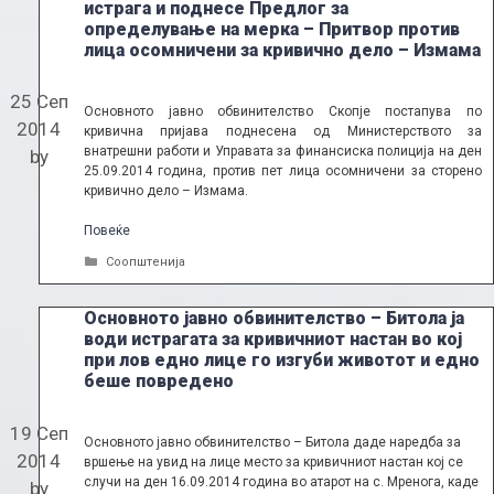
истрага и поднесе Предлог за
определување на мерка – Притвор против
лица осомничени за кривично дело – Измама
25 Сеп
Основното јавно обвинителство Скопје постапува по
2014
кривична пријава поднесена од Министерството за
внатрешни работи и Управата за финансиска полиција на ден
by
25.09.2014 година, против пет лица осомничени за сторено
кривично дело – Измама.
Повеќе
Categories
Соопштенија
Основното јавно обвинителство – Битола ја
води истрагата за кривичниот настан во кој
при лов едно лице го изгуби животот и едно
беше повредено
19 Сеп
Основното јавно обвинителство – Битола даде наредба за
2014
вршење на увид на лице место за кривичниот настан кој се
случи на ден 16.09.2014 година во атарот на с. Мренога, каде
by