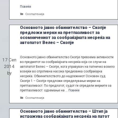
Повеќе
Categories
Соопштенија
Основното јавно обвинителство – Скопје
предложи мерки на претпазливост за
осомничениот за сообраќајната несреќа на
автопатот Велес – Скопје
Основното јавно обвинителство Скопје превзема активности
17 Сеп
во предметот за сообраќајната несреќа која се случи на
2014
автопатот Велес – Скопје, кога управувач на патничко возило
возејќи во спротивна насока предизвика сообраќајна
by
несреќа. Обвинителството до надлежниот Основен суд
Скопје 1 – Скопје предложи определување мерки на
претпазливост. По предлогот, судот ги определи мерките за
претпазливост: одземање на …
Повеќе
Categories
Соопштенија
Oсновното јавно обвинителство – Штип ја
истражува сообраќајната несреќа на патот