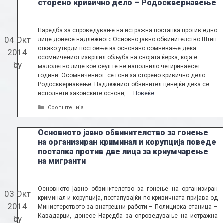
сторено кривично дело – Родосквернавење
Наредба за спроведување на истражна постапка против едно
04 Окт
лице донесе надлежното Основно јавно обвинителство Штип
откако утврди постоење на основано сомневање дека
2014
осомничениот извршил обљуба на својата ќерка, која е
by
малолетно лице кое сеуште не наполнило четиринаесет
години. Осомничениот се гони за сторено кривично дело –
Родосквернавење. Надлежниот обвинител ценејќи дека се
исполнети законските основи, …
Повеќе
Categories
Соопштенија
Основното јавно обвинителство за гонење
на организиран криминал и корупција поведе
постапка против две лица за криумчарење
на мигранти
Основното јавно обвинителство за гонење на организиран
03 Окт
криминал и корупција, постапувајќи по кривичната пријава од
2014
Министерството за внатрешни работи – Полициска станица –
Кавадарци, донесе Наредба за спроведување на истражна
by