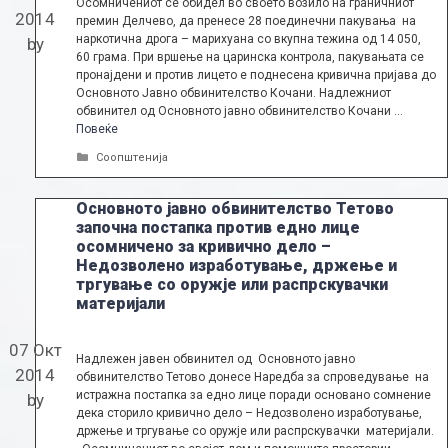
Осомничениот се обидел во своето возило на граничниот
2014
премин Делчево, да пренесе 28 поединечни пакувања на
наркотична дрога – марихуана со вкупна тежина од 14 050,
by
60 грама. При вршење на царинска контрола, пакувањата се
пронајдени и против лицето е поднесена кривична пријава до
Основното Јавно обвинителство Кочани. Надлежниот
обвинител од Основното јавно обвинителство Кочани …
Повеќе
Categories
Соопштенија
Основното јавно обвинителство Тетово
започна постапка против едно лице
осомничено за кривично дело –
Недозволено изработување, држење и
тргување со оружје или распрскувачки
материјали
07 Окт
Надлежен јавен обвинител од Основното јавно
2014
обвинителство Тетово донесе Наредба за спроведување на
истражна постапка за едно лице поради основано сомнение
by
дека сторило кривично дело – Недозволено изработување,
држење и тргување со оружје или распрскувачки материјали.