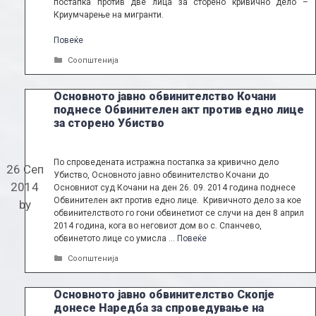
постапка против две лица за сторено кривично дело –
Криумчарење на мигранти.
Повеќе
Categories
Соопштенија
Основното јавно обвинителство Кочани
поднесе Обвинителен акт против едно лице
за сторено Убиство
По спроведената истражна постапка за кривично дело
26 Сеп
Убиство, Основното јавно обвинителство Кочани до
2014
Основниот суд Кочани на ден 26. 09. 2014 година поднесе
Обвинителен акт против едно лице. Кривичното дело за кое
by
обвинителството го гони обвинетиот се случи на ден 8 април
2014 година, кога во неговиот дом во с. Спанчево,
обвинетото лице со умисла …
Повеќе
Categories
Соопштенија
Основното јавно обвинителство Скопје
донесе Наредба за спроведување на