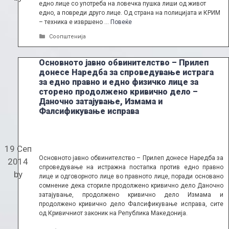
едно лице со употреба на ловечка пушка лиши од живот
едно, а повреди друго лице. Од страна на полицијата и КРИМ
– техника е извршено …
Повеќе
Categories
Соопштенија
Основното јавно обвинителство – Прилеп
донесе Наредба за спроведување истрага
за едно правно и едно физичко лице за
сторено продолжено кривично дело –
Даночно затајување, Измама и
Фалсификување исправа
19 Сеп
Основното јавно обвинителство – Прилеп донесе Наредба за
2014
спроведување на истражна постапка против едно правно
by
лице и одговорното лице во правното лице, поради основано
сомнение дека сториле продолжено кривично дело Даночно
затајување, продолжено кривично дело Измама и
продолжено кривично дело Фалсификување исправа, сите
од Кривичниот законик на Република Македонија.