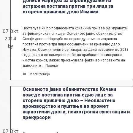
донесе Наредба за спроведување на
истражна постапка против три лица за
сторено кривично дело Измама
Постапувајќи по поднесената кривична пријава од Управата
07 Окт
за финансиска полиција, Основното јавно обвинителство
2014
Скопје донесе Наредба эа спроведување на истражна
постапка против три лица осомничени за кривично дело
by
Измама. Осомничените се товарат за дела извршени во 2013
година кога со намера за себе да прибават противправна
имотна корист, лажно прикажувале факти во исправките на
даночните …
Повеќе
Categories
Соопштенија
Основното јавно обвинителство Кочани
поведе постапка против едно лице за
сторено кривично дело – Неовластено
производство и пуштање во промет
наркотични дроги, психотропни супстанции и
прекурсори
07 Окт