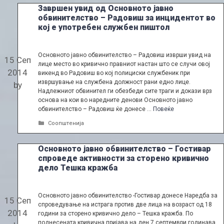
Завршен увид од Основното јавно
обвинителство – Радовиш за инцидентот во
кој е употребен службен пиштол
Основното јавно обвинителство – Радовиш изврши увид на
15 Сеп
лице место во кривично правниот настан што се случи овој
2014
викенд во Радовиш во кој полициски службеник при
извршување на службена должност рани едно лице.
by
Надлежниот обвинител ги обезбеди сите траги и докази врз
основа на кои во наредните денови Основното јавно
обвинителство – Радовиш ќе донесе …
Повеќе
Categories
Соопштенија
Основното јавно обвинителство – Гостивар
спроведе активности за сторено кривично
дело Тешка кражба
Основното јавно обвинителство -Гостивар донесе Наредба за
15 Сеп
спроведување на истрага против две лица на возраст од 18
2014
години за сторено кривично дело – Тешка кражба. По
поднесената кривична пријава на ден 7 септември годинава