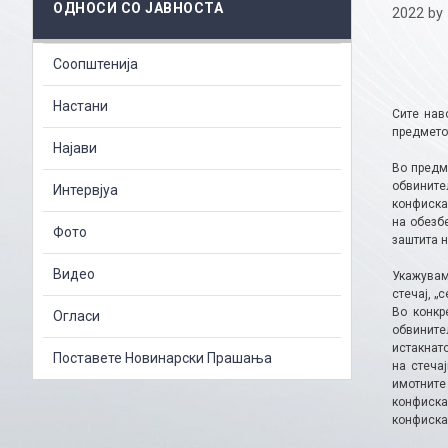
ОДНОСИ СО ЈАВНОСТА
2022
by
Соопштенија
Настани
Сите нав
предметот
Најави
Во предм
обвините
Интервјуа
конфискац
на обезб
Фото
заштита 
Видео
Укажувам
стечај, „
Во конкр
Огласи
обвините
истакнато
Поставете Новинарски Прашања
на стеча
имотните
конфиска
конфиска