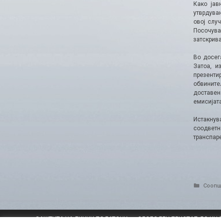
Како јав
утврдува
овој слу
Посочува
затскрив
Во досег
Затоа, и
презенти
обвините
доставен
емисијат
Истакнув
соодветн
транспар
Catego
Соопш
ЗАШТИТА НА ЛИЧНИ ПОДАТОЦИ
СЛОБОДЕН ПРИСТАП ДО ИН