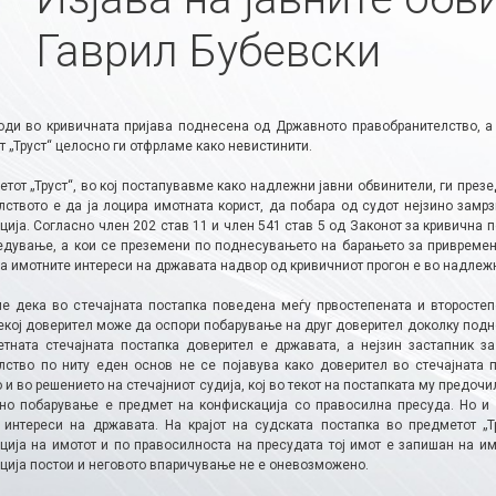
Гаврил Бубевски
оди во кривичната пријава поднесена од Државното правобранителство, а 
 „Труст“ целосно ги отфрламе како невистинити.
етот „Труст“, во кој постапувавме како надлежни јавни обвинители, ги пре
лството е да ја лоцира имотната корист, да побара од судот нејзино замр
ија. Согласно член 202 став 11 и член 541 став 5 од Законот за кривична п
едување, а кои се преземени по поднесувањето на барањето за привремена 
на имотните интереси на државата надвор од кривичниот прогон е во надлеж
е дека во стечајната постапка поведена меѓу првостепената и второстеп
секој доверител може да оспори побарување на друг доверител доколку подн
етната стечајната постапка доверител е државата, а нејзин застапник з
лство по ниту еден основ не се појавува како доверител во стечајната п
 и во решението на стечајниот судија, кој во текот на постапката му предоч
јно побарување е предмет на конфискација со правосилна пресуда. Но и 
 интереси на државата. На крајот на судската постапка во предметот „Т
ција на имотот и по правосилноста на пресудата тој имот е запишан на и
ција постои и неговото впаричување не е оневозможено.