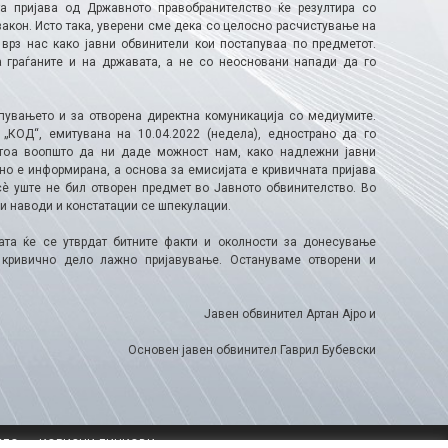
а пријава од Државното правобранителство ќе резултира со
акон. Исто така, уверени сме дека со целосно расчистување на
 врз нас како јавни обвинители кои постапуваа по предметот.
а граѓаните и на државата, а не со неосновани напади да го
пувањето и за отворена директна комуникација со медиумите.
„КОД“, емитувана на 10.04.2022 (недела), еднострано да го
ритоа воопшто да ни даде можност нам, како надлежни јавни
сно е информирана, а основа за емисијата е кривичната пријава
сѐ уште не бил отворен предмет во Јавното обвинителство. Во
ни наводи и констатации се шпекулации.
та ќе се утврдат битните факти и околности за донесување
 кривично дело лажно пријавување. Остануваме отворени и
Јавен обвинител Артан Ајро и
Основен јавен обвинител Гаврил Бубевски
ЕЛО
КОРИСНИ ЛИНКОВИ