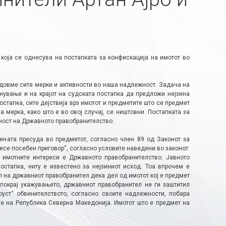
која се однесува на постапката за конфискација на имотот во
зедовме сите мерки и активности во наша надлежност. Задача на
знување и на крајот на судската постапка да предложи нејзина
остапка, сите дејствија врз имотот и предметите што се предмет
мерка, како што е во овој случај, се ништовни. Постапката за
ност на Државното правобранителство.
ената пресуда во предметот, согласно член 89 од Законот за
есе посебен приговор“, согласно условите наведени во законот.
а имотните интереси е Државното правобранителство. Јавното
остапка, ниту е известено за нејзиниот исход. Тоа впрочем е
ил на државниот правобранител дека дел од имотот кој е предмет
покрај укажувањето, државниот правобранител не ги заштитил
руст“ обвинителството, согласно своите надлежности, побара
ме на Република Северна Македонија. Имотот што е предмет на