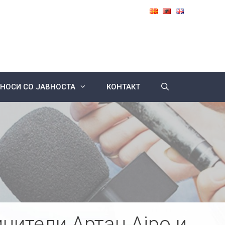
НОСИ СО ЈАВНОСТА
КОНТАКТ
инители Артан Ајро и