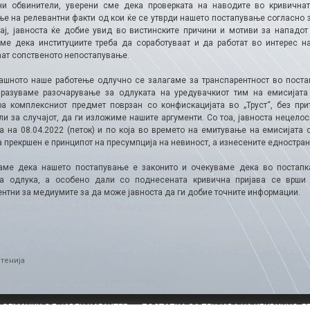
ни обвинители, уверени сме дека проверката на наводите во кривичнат
ње на релевантни факти од кои ќе се утврди нашето постапување согласно з
чај, јавноста ќе добие увид во вистинските причини и мотиви за нападот
ме дека институциите треба да соработуваат и да работат во интерес н
аат сопственото непостапување.
ашното наше работење одлучно се залагаме за транспарентност во поста
зразуваме разочарување за одлуката на уредувачкиот тим на емисијата 
ра комплексниот предмет поврзан со конфискацијата во „Труст“, без п
ли за случајот, да ги изложиме нашите аргументи. Со тоа, јавноста нецело
а на 08.04.2022 (петок) и по која во времето на емитување на емисијата 
а прекршен е принципот на пресумпција на невиност, а изнесените едностра
аме дека нашето постапување е законито и очекуваме дека во постапка
а одлука, а особено дали со поднесената кривична пријава се врши
ентни за медиумите за да може јавноста да ги добие точните информации.
ries
тенија
ФОРМАЦИИ ОД ЈАВЕН КАРАКТЕР
ПОСТАПКА ЗА ПРИЈАВА НА КРИВИЧНО Д