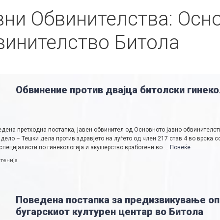
вни Обвинителства:
Осно
винителство Битола
Обвинение против двајца битолски гинеко
едена претходна постапка, јавен обвинител од Основното јавно обвинителст
дело – Тешки дела против здравјето на луѓето од член 217 став 4 во врска с
специјалисти по гинекологија и акушерство вработени во …
Повеќе
ries
тенија
Поведена постапка за предизвикување оп
бугарскиот културен центар во Битола