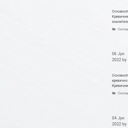
Основнот
Кривичнио
значителн
Catego
Соопш
06 Јун
2022
by
Основнот
кривично
Кривични
Catego
Соопш
04 Јун
2022
by