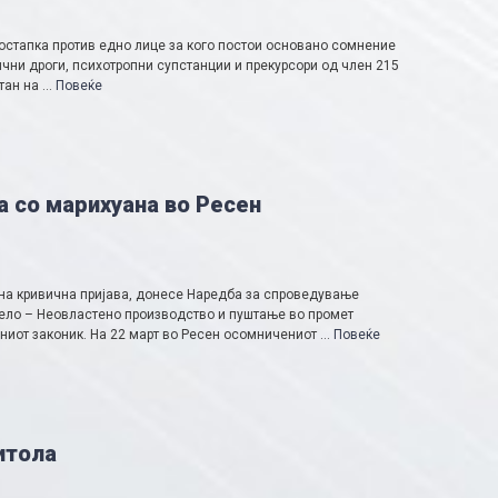
стапка против едно лице за кого постои основано сомнение
чни дроги, психотропни супстанции и прекурсори од член 215
стан на …
Повеќе
а со марихуана во Ресен
ена кривична пријава, донесе Наредба за спроведување
дело – Неовластено производство и пуштање во промет
чниот законик. На 22 март во Ресен осомничениот …
Повеќе
итола