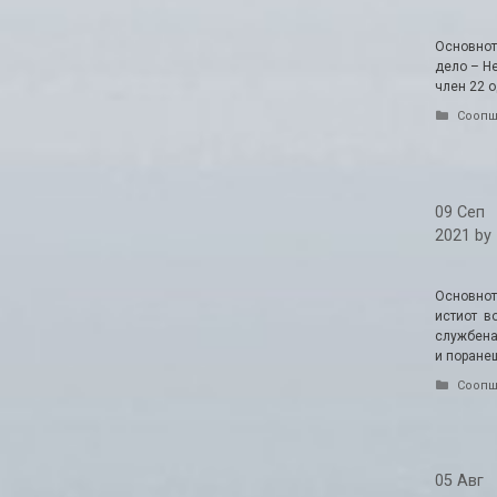
Основнот
дело – Не
член 22 о
Catego
Соопш
09 Сеп
2021
by
Основното
истиот в
службена
и поране
Catego
Соопш
05 Авг