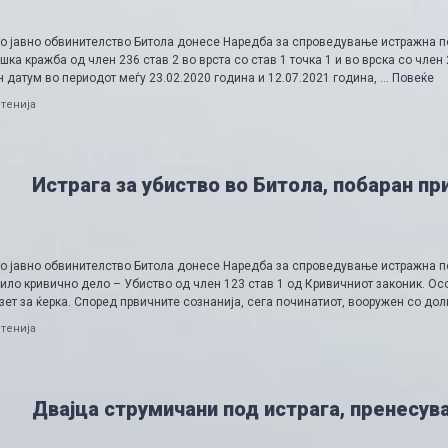
о јавно обвинителство Битола донесе Наредба за спроведување истражна п
шка кражба од член 236 став 2 во врста со став 1 точка 1 и во врска со чле
 датум во периодот меѓу 23.02.2020 година и 12.07.2021 година, …
Повеќе
ries
тенија
Истрага за убиство во Битола, побаран п
о јавно обвинителство Битола донесе Наредба за спроведување истражна п
ило кривично дело – Убиство од член 123 став 1 од Кривичниот законик. Ос
зет за ќерка. Според првичните сознанија, сега починатиот, вооружен со дол
ries
тенија
Двајца струмичани под истрага, пренесув