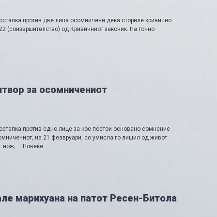
остапка против две лица осомничени дека сториле кривично
н 22 (соизвршителство) од Кривичниот законик. На точно
ритвор за осомничениот
остапка против едно лице за кое постои основано сомнение
омничениот, на 21 феавруари, со умисла го лишил од живот
г нож, …
Повеќе
але марихуана на патот Ресен-Битола