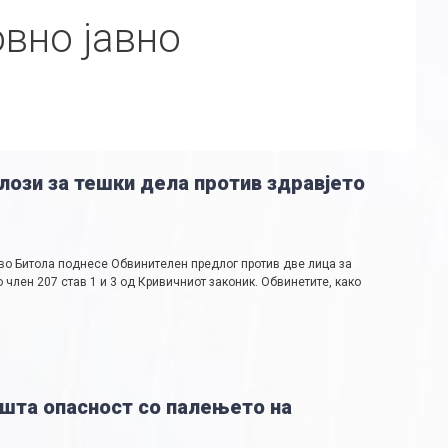
вно јавно
лози за тешки дела против здравјето
во Битола поднесе Обвинителен предлог против две лица за
о член 207 став 1 и 3 од Кривичниот законик. Обвинетите, како
шта опасност со палењето на