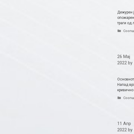
Дежурен ј
опожарен 
траги од
Catego
Соопш
26 Мај
2022
by
Основнот
Напад врз
кривично
Catego
Соопш
11 Апр
2022
by