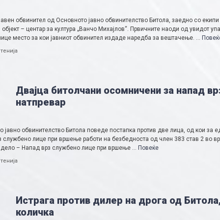
авен обвинител од Основното јавно обвинителство Битола, заедно со екипи 
објект – центар за култура „Ванчо Михајлов“. Првичните наоди од увидот уп
 лице место за кои јавниот обвинител издаде наредба за вештачење. …
Повеќ
ries
тенија
Двајца битолчани осомничени за напад вр
натпревар
о јавно обвинителство Битола поведе постапка против две лица, од кои за 
 службено лице при вршење работи на безбедноста од член 383 став 2 во вр
 дело – Напад врз службено лице при вршење …
Повеќе
ries
тенија
Истрага против дилер на дрога од Битола
количка