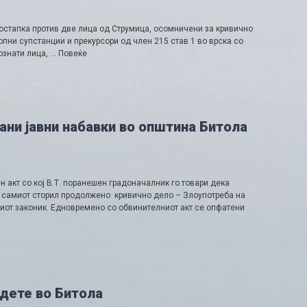
стапка против две лица од Струмица, осомничени за кривично
пни супстанции и прекурсори од член 215 став 1 во врска со
ознати лица, …
Повеќе
ани јавни набавки во општина Битола
акт со кој В.Т. поранешен градоначалник го товари дека
и самиот сторил продолжено кривично дело – Злоупотреба на
ниот законик. Едновремено со обвинителниот акт се опфатени
 дете во Битола