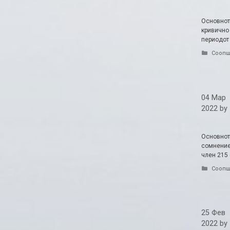
Основнот
кривично 
периодот 
Catego
Соопш
04 Мар
2022
by
Основнот
сомнение
член 215 
Catego
Соопш
25 Фев
2022
by