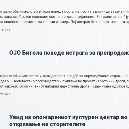
о јавно обвинителство Битола поведе постапка против едно лице за кривичн
т законик. Постои основано сомнение дека пријавениот 34-годишник на 4 ју
а опасност по имотот од големи размери. Тој истурил бензин врз влезната в
ries
тенија
ОЈО Битола поведе истрага за препродаж
о јавно обвинителство Битола донесе Наредба за спроведување истражна п
 дело – Неовластено производство и пуштање во промет наркотични дроги, п
от законик. Осомничениот набавил наркотична дрога – марихуана од лице од
ries
тенија
Увид на опожарениот културен центар во 
откривање на сторителите