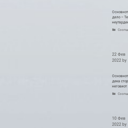
Основнот
дело – Те
неутврден
Catego
Соопш
22 Фев
2022
by
Основнот
дека стор
неговиот 
Catego
Соопш
10 Фев
2022
by