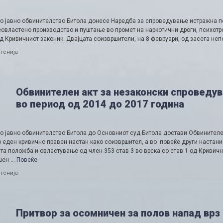
о јавно обвинителство Битола донесе Наредба за спроведување истражна по
овластено производство и пуштање во промет на наркотични дроги, психотро
д Кривичниот законик. Двајцата соизвршители, на 8 февруари, од засега неп
ries
тенија
Обвинителен акт за незаконски спроведув
во период од 2014 до 2017 година
 јавно обвинителство Битола до Основниот суд Битола достави Обвинителен 
о еден кривично правен настан како соизвршител, а во повеќе други настан
та положба и овластување од член 353 став 3 во врска со став 1 од Кривич
шен …
Повеќе
ries
тенија
Притвор за осомничен за полов напад врз