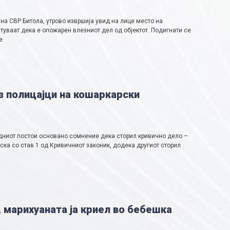
на СВР Битола, утрово извршија увид на лице место на
атуваат дека е опожарен влезниот дел од објектот. Подигнати се
е
з полицајци на кошаркарски
едниот постои основано сомнение дека сторил кривично дело –
ска со став 1 од Кривичниот законик, додека другиот сторил
, марихуаната ја криел во бебешка