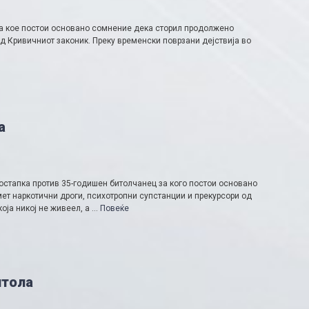
за кое постои основано сомнение дека сторил продолжено
од Кривичниот законик. Преку временски поврзани дејствија во
а
стапка против 35-годишен битолчанец за кого постои основано
т наркотични дроги, психотропни супстанции и прекурсори од
оја никој не живеел, а …
Повеќе
итола