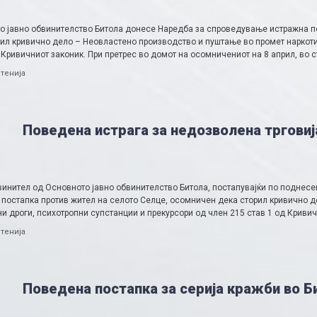
о јавно обвинителство Битола донесе Наредба за спроведување истражна по
рил кривично дело – Неовластено производство и пуштање во промет наркоти
 Кривичниот законик. При претрес во домот на осомничениот на 8 април, во 
ries
тенија
Поведена истрага за недозволена трговиј
винител од Основното јавно обвинителство Битола, постапувајќи по поднес
 постапка против жител на селото Селце, осомничен дека сторил кривично 
и дроги, психотропни супстанции и прекурсори од член 215 став 1 од Криви
ries
тенија
Поведена постапка за серија кражби во Б