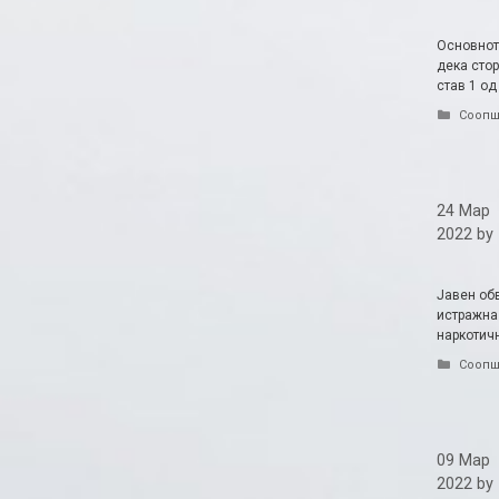
Основнот
дека сто
став 1 од
Catego
Соопш
24 Мар
2022
by
Јавен об
истражна
наркотичн
Catego
Соопш
09 Мар
2022
by