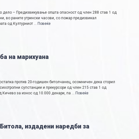
о дело – Предизвикување општа опасност од член 288 став 1 од
ни, во раните утрински часови, со пожар предизвикал
рата од Културниот …
Повеќе
ба на марихуана
остапка против 20-годишен битолчанец, осомничен дека сторил
сихотропни супстанции и прекурсори од член 215 став 1 од
 Кичево за износ од 10.000 денари, па …
Повеќе
Битола, издадени наредби за