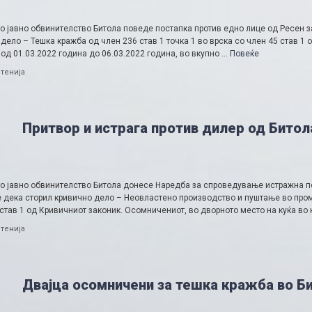
о јавно обвинителство Битола поведе постапка против едно лице од Ресен 
дело – Тешка кражба од член 236 став 1 точка 1 во врска со член 45 став 1 
од 01.03.2022 година до 06.03.2022 година, во вкупно …
Повеќе
ries
тенија
Притвор и истрага против дилер од Битол
о јавно обвинителство Битола донесе Наредба за спроведување истражна по
 дека сторил кривично дело – Неовластено производство и пуштање во проме
став 1 од Кривичниот законик. Осомничениот, во дворното место на куќа во к
ries
тенија
Двајца осомничени за тешка кражба во Б