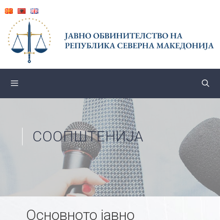
Skip
to
content
СООПШТЕНИЈА
Основното јавно