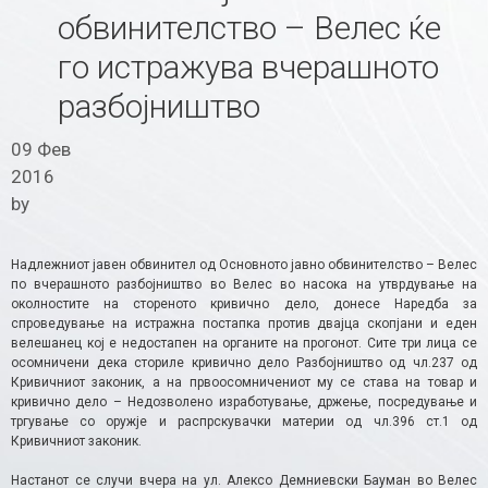
обвинителство – Велес ќе
го истражува вчерашното
разбојништво
09 Фев
2016
by
Надлежниот јавен обвинител од Основното јавно обвинителство – Велес
по вчерашното разбојништво во Велес во насока на утврдување на
околностите на стореното кривично дело, донесе Наредба за
спроведување на истражна постапка против двајца скопјани и еден
велешанец кој е недостапен на органите на прогонот. Сите три лица се
осомничени дека сториле кривично дело Разбојништво од чл.237 од
Кривичниот законик, а на првоосомничениот му се става на товар и
кривично дело – Недозволено изработување, држење, посредување и
тргување со оружје и распрскувачки материи од чл.396 ст.1 од
Кривичниот законик.
Настанот се случи вчера на ул. Алексо Демниевски Бауман во Велес