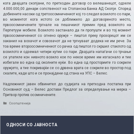
кога двајцата скопјани, по претходен договор со велешанецот, одзеле
4.000.000,00 денари сопственост на Стопанска Банка АД Скопје. Според
добиените насоки од третоосомничениот кој го следел возилото со пари,
во моментот кога истото се доближило до договореното место,
првоосомничените тргнале на пешачкиот премин пред возилото на
Перпетуум мобиле. Возилото застанало да ги пропушти и во тој момент
првоосомничениот со огнено оружје – пиштол преку прозорецот им се
заканил на возачот и совозачот да не тргнуваат додека не им рече. За
тоа време второосомничениот со рачка од пиштол го скршил стаклото од
возилото и одземал четири кутии со пари. Двајцата напаѓачи со трчање
се упатиле кон нивното возило кое по некое време им изгаснало и тие
избегале во една од околните куќи. Во една од просториите го сокриле
оружјето, а тие покривајќи се со дрвена врата се сокриле во простор под
скалите, каде што и се пронајдени од стана на УПС – Велес.
Надлежниот јавен обвинител до судијата на претходна постапка при
Основниот суд – Велес достави Предлог за определување на мерка –
Притвор против осомничените.
Categories
Соопштенија
ОДНОСИ СО ЈАВНОСТА