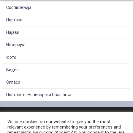
Соопштенија
Настани
Најави
Интервјуа
Фото
Видео
Огласи
Поставете Новинарски Прашања
ЗАШТИТА НА ЛИЧНИ ПОДАТОЦИ
We use cookies on our website to give you the most
СЛОБОДЕН ПРИСТАП ДО ИНФОРМАЦИИ ОД ЈАВЕН КАРАКТЕР
relevant experience by remembering your preferences and
ПОСТАПКА ЗА ПРИЈАВА НА КРИВИЧНО ДЕЛО
КОРИСНИ ЛИНКОВИ
repeat visits. By clicking “Accept All”, you consent to the use