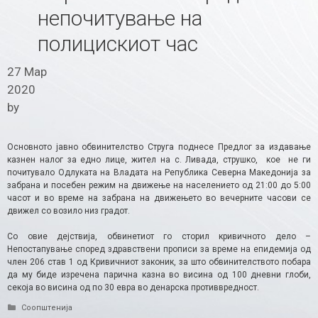
непочитување на
полицискиот час
27 Мар
2020
by
Основното јавно обвинителство Струга поднесе Предлог за издавање
казнен налог за едно лице, жител на с. Ливада, струшко, кое не ги
почитувало Одлуката на Владата на Република Северна Македонија за
забрана и посебен режим на движење на населението од 21:00 до 5:00
часот и во време на забрана на движењето во вечерните часови се
движел со возило низ градот.
Со овие дејствија, обвинетиот го сторил кривичното дело –
Непостапување според здравствени прописи за време на епидемија од
член 206 став 1 од Кривичниот законик, за што обвинителството побара
да му биде изречена парична казна во висина од 100 дневни глоби,
секоја во висина од по 30 евра во денарска противвредност.
Categories
Соопштенија