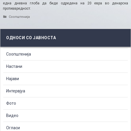
една дневна глоба да биде одредена на 20 евра во денарска
противвредност.
Categories
Соопштенија
ОДНОСИ СО ЈАВНОСТА
Соопштенија
Настани
Најави
Интервјуа
Фото
Видео
Огласи