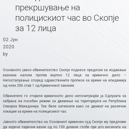
прекршување на
полицискиот час во Скопје
за 12 лица
02 Јун
2020
by
Основното јавно обвинителство Скопје поднесе предлози за издавање
казнени налози против вкупно 12 лица за кривично дело –
Непостапување според здравствените прописи за време на епидемија
од член 206 став 1 од Кривичниот законик.
Обвинетите го сториле кривичното дело непочитувајќи ја Одлуката за
забрана иа посебен режим за движење на територијата на Република
Северна Македонија. Тие биле затекнати како се движат на различни
локации за време на полицискиот час.
Јавното обвинителство на Основниот кривичен суд Скопје му предложи
да изрече парични казни од по 100 дневни глоби при што висината на