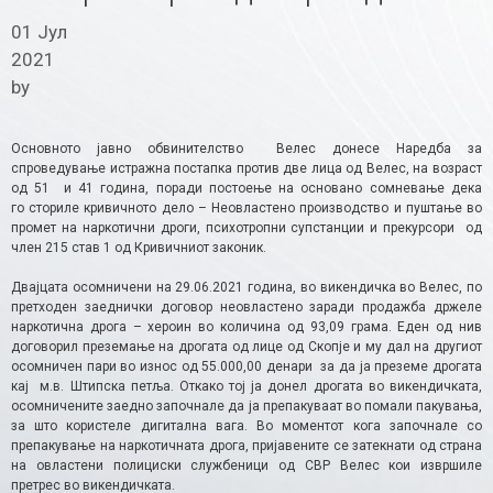
01 Јул
2021
by
Основното јавно обвинителство Велес донесе Наредба за
спроведување истражна постапка против две лица од Велес, на возраст
од 51 и 41 година, поради постоење на основано сомневање дека
го сториле кривичното дело – Неовластено производство и пуштање во
промет на наркотични дроги, психотропни супстанции и прекурсори од
член 215 став 1 од Кривичниот законик.
Двајцата осомничени на 29.06.2021 година, во викендичка во Велес, по
претходен заеднички договор неовластено заради продажба држеле
наркотична дрога – хероин во количина од 93,09 грама. Еден од нив
договорил преземање на дрогата од лице од Скопје и му дал на другиот
осомничен пари во износ од 55.000,00 денари за да ја преземе дрогата
кај м.в. Штипска петља. Откако тој ја донел дрогата во викендичката,
осомничените заедно започнале да ја препакуваат во помали пакувања,
за што користеле дигитална вага. Во моментот кога започнале со
препакување на наркотичната дрога, пријавените се затекнати од страна
на овластени полициски службеници од СВР Велес кои извршиле
претрес во викендичката.