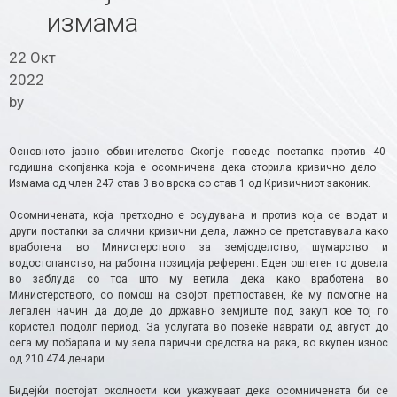
измама
22 Окт
2022
by
Основното јавно обвинителство Скопје поведе постапка против 40-
годишна скопјанка која е осомничена дека сторила кривично дело –
Измама од член 247 став 3 во врска со став 1 од Кривичниот законик.
Осомничената, која претходно е осудувана и против која се водат и
други постапки за слични кривични дела, лажно се претставувала како
вработена во Министерството за земјоделство, шумарство и
водостопанство, на работна позиција референт. Еден оштетен го довела
во заблуда со тоа што му ветила дека како вработена во
Министерството, со помош на својот претпоставен, ќе му помогне на
легален начин да дојде до државно земјиште под закуп кое тој го
користел подолг период. За услугата во повеќе наврати од август до
сега му побарала и му зела парични средства на рака, во вкупен износ
од 210.474 денари.
Бидејќи постојат околности кои укажуваат дека осомничената би се