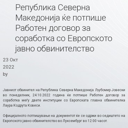
Република Северна
Македонија ќе потпише
Работен договор за
соработка со Европското
јавно обвинителство
23 Окт
2022
by
Јавниот обвинител на Република Северна Македонија Љубомир Јовески
во понеделник, 24.10.2022 година ќе потпише Работен договор за
соработка меѓу двете институции со Eвропската главна обвинителка
Лаура Кодрута Ковеси.
Официјалното потпишување на документот ќе се одржи во седиштето на
Европското јавно обвинителство во Луксембург во 12:00 часот.