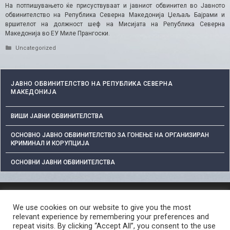
На потпишувањето ќе присуствуваат и јавниот обвинител во Јавното
обвинителство на Република Северна Македонија Џељаљ Бајрами и
вршителот на должност шеф на Мисијата на Република Северна
Македонија во ЕУ Миле Прангоски.
Categories
Uncategorized
ЈАВНО ОБВИНИТЕЛСТВО НА РЕПУБЛИКА СЕВЕРНА
МАКЕДОНИЈА
ВИШИ ЈАВНИ ОБВИНИТЕЛСТВА
ОСНОВНО ЈАВНО ОБВИНИТЕЛСТВО ЗА ГОНЕЊЕ НА ОРГАНИЗИРАН
КРИМИНАЛ И КОРУПЦИЈА
ОСНОВНИ ЈАВНИ ОБВИНИТЕЛСТВА
ЗАШТИТА НА ЛИЧНИ ПОДАТОЦИ
We use cookies on our website to give you the most
СЛОБОДЕН ПРИСТАП ДО ИНФОРМАЦИИ ОД ЈАВЕН КАРАКТЕР
relevant experience by remembering your preferences and
ПОСТАПКА ЗА ПРИЈАВА НА КРИВИЧНО ДЕЛО
КОРИСНИ ЛИНКОВИ
repeat visits. By clicking “Accept All”, you consent to the use