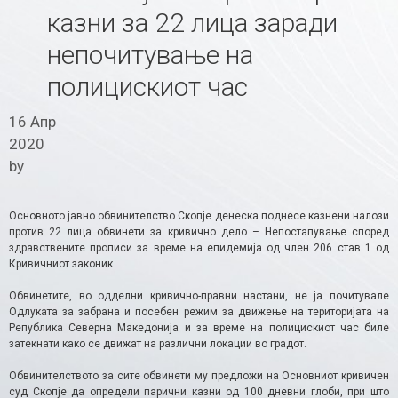
казни за 22 лица заради
непочитување на
полицискиот час
16 Апр
2020
by
Основното јавно обвинителство Скопје денеска поднесе казнени налози
против 22 лица обвинети за кривично дело – Непостапување според
здравствените прописи за време на епидемија од член 206 став 1 од
Кривичниот законик.
Обвинетите, во одделни кривично-правни настани, не ја почитувале
Одлуката за забрана и посебен режим за движење на територијата на
Република Северна Македонија и за време на полицискиот час биле
затекнати како се движат на различни локации во градот.
Обвинителството за сите обвинети му предложи на Основниот кривичен
суд Скопје да определи парични казни од 100 дневни глоби, при што