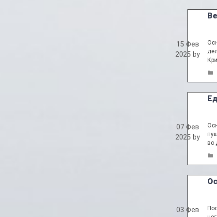
Ве
Осн
15 Фев
дел
2025
by
Кри
Ед
Осн
07 Фев
пуш
2025
by
во 
Ос
Пос
03 Фев