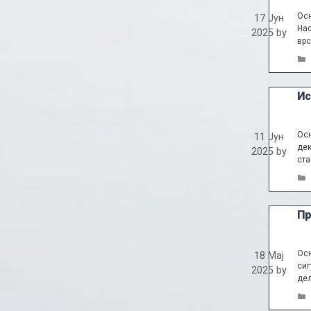
Осн
17 Јун
Нас
2025
by
врс
Ис
Осн
11 Јун
дек
2025
by
ста
Пр
Осн
18 Мај
сиг
2025
by
дел