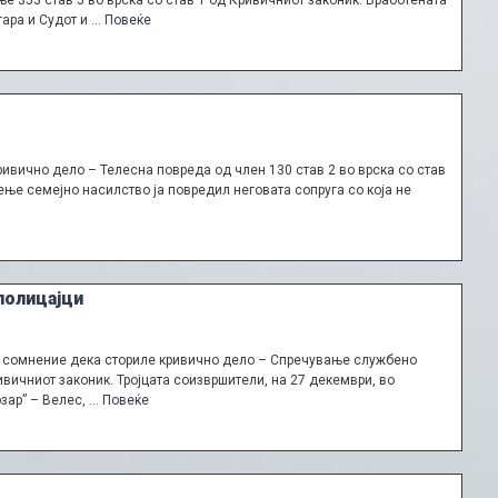
 353 став 5 во врска со став 1 од Кривичниот законик. Вработената
гара и Судот и …
Повеќе
ивично дело – Телесна повреда од член 130 став 2 во врска со став
ње семејно насилство ја повредил неговата сопруга со која не
полицајци
и сомнение дека сториле кривично дело – Спречување службено
ивичниот законик. Тројцата соизвршители, на 27 декември, во
зар” – Велес, …
Повеќе