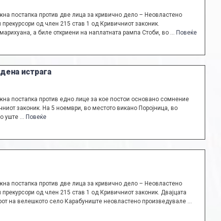
на постапка против две лица за кривично дело – Неовластено
 прекурсори од член 215 став 1 од Кривичниот законик.
арихуана, а биле откриени на наплатната рампа Стоби, во …
Повеќе
дена истрага
на постапка против едно лице за кое постои основано сомнение
ниот законик. На 5 ноември, во местото викано Поројница, во
со уште …
Повеќе
на постапка против две лица за кривично дело – Неовластено
 прекурсори од член 215 став 1 од Кривичниот законик. Двајцата
арот на велешкото село Карабуниште неовластено произведувале …