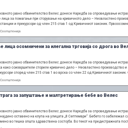
овното јавно обвинителство Велес донесе Наредба за спроведување истраж
 лица за помагање при сторување на кривичното дело – Неовластено произв
станции и прекурсори од член 215 став 1 од Кривичниот законик. Првоосомн
Categories
Соопштенија
е лица осомничени за илегална трговија со дрога во Ве
овното јавно обвинителство Велес донесе Наредба за спроведување истраж
а како соизвршители сториле кривично дело – Неовластено производство и 
курсори според член 215 став 1 во врска со член 22 од Кривичниот законик
Categories
Соопштенија
трага за запуштање и малтретирање бебе во Велес
овното јавно обвинителство Велес донесе Наредба за спроведување истражн
најдено оставено на клупа на улицата „8 Септември“. Бебето го забележал 
мено во тешка општа здравствена состојба. Во текот на предистражната по