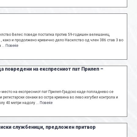
елство Велес поведе постапка против 59-годишен велешанец,
1, како и продолжено кривично дело Насилство од член 386 став 3 во
а …
Повеќе
ца повредени на експресниот пат Прилеп –
 место на експресниот пат Прилеп-Градско каде попладнево се
 регистарски ознаки во остра кривина во лево изгубил контрола и
колу 40 метри надолу …
Повеќе
ициски службеници, предложен притвор