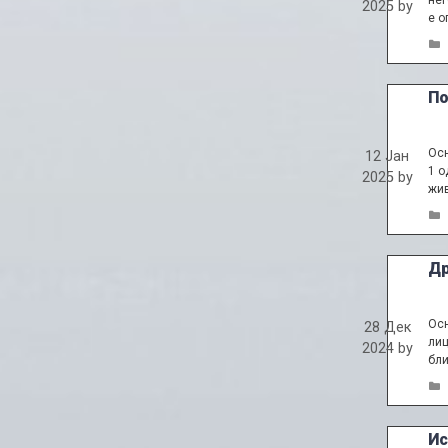
нег
2025
by
е о
По
Осн
12 Јан
1 о
2025
by
жив
Др
Осн
28 Дек
лиц
2024
by
бли
Ис