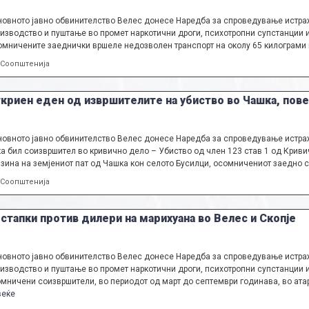
овното јавно обвинителство Велес донесе Наредба за спроведување истраж
изводство и пуштање во промет наркотични дроги, психотропни супстанции и
мничените заеднички вршеле недозволен транспорт на околу 65 килограми м
Categories
Соопштенија
криен еден од извршителите на убиство во Чашка, пове
овното јавно обвинителство Велес донесе Наредба за спроведување истраж
а бил соизвршител во кривично дело – Убиство од член 123 став 1 од Кривич
зина на земјениот пат од Чашка кон селото Бусилци, осомничениот заедно 
Categories
Соопштенија
стапки против дилери на марихуана во Велес и Скопје
овното јавно обвинителство Велес донесе Наредба за спроведување истраж
изводство и пуштање во промет наркотични дроги, психотропни супстанции и
мничени соизвршители, во периодот од март до септември годинава, во ат
веќе