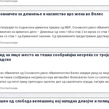
Categories
Соопштенија
омничен за демнење и насилство врз жена во Велес
тапувајќи по поднесена кривична пријава од МВР, Основното јавно обвинит
мничен за кривично дело – Демнење од член 144-а став 2 во врска со став 
ка со став 1 од Кривичниот законик. Од преземените предистражни дејствиј
Categories
Соопштенија
ид на лице место на тешка сообраќајна несреќа со трој
адско
ен обвинител од Основното јавно обвинителство Велес изврши увид на лице
чи тешка сообраќајна несреќа во која автомобил Фолксваген поло со скопски
етал од патот преку претходно оштетен дел од заштитната ограда, паѓајќи о
Categories
Соопштенија
шен од слобода велешанец кој нападна девојче и пол