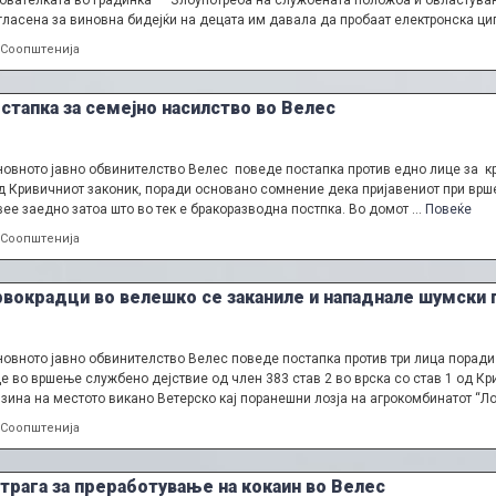
ователката во градинка – Злоупотреба на службената положба и овластување
гласена за виновна бидејќи на децата им давала да пробаат електронска ци
Categories
Соопштенија
стапка за семејно насилство во Велес
овното јавно обвинителство Велес поведе постапка против едно лице за кр
д Кривичниот законик, поради основано сомнение дека пријавениот при врше
ее заедно затоа што во тек е бракоразводна постпка. Во домот …
Повеќе
Categories
Соопштенија
вокрадци во велешко се заканиле и нападнале шумски 
овното јавно обвинителство Велес поведе постапка против три лица порад
е во вршење службено дејствие од член 383 став 2 во врска со став 1 од Кр
зина на местото викано Ветерско кај поранешни лозја на агрокомбинатот “Ло
Categories
Соопштенија
трага за преработување на кокаин во Велес