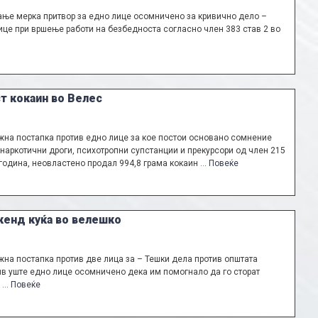
ње мерка притвор за едно лице осомничено за кривично дело –
ице при вршење работи на безбедноста согласно член 383 став 2 во
т кокаин во Велес
на постапка против едно лице за кое постои основано сомнение
наркотични дроги, психотропни супстанции и прекурсори од член 215
 година, неовластено продал 994,8 грама кокаин …
Повеќе
кенд куќа во велешко
на постапка против две лица за – Тешки дела против општата
тив уште едно лице осомничено дека им помогнало да го сторат
, …
Повеќе