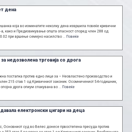
ет дена
ешанка која во изминатите неколку дена извршила повеќе кривични
1-а, како и Предизвикување општа опасност според член 288 од
10.02 при вршење семејно насилство …
Повеќе
 за недозволена трговија со дрога
на постапка против едно лице за – Неовластено производство и
член 215 став 1 од Кривичниот законик. Осомничениот 54-годишник,
 опојна дрога опиум спакувана во …
Повеќе
 давала електронски цигари на деца
с, Основниот суд во Велес донесе првостепена пресуда против