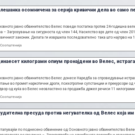
лешанка осомничена за серија кривични дела во само п
овното јавно обвинителство Велес поведе постапка против 24-годишна вел
а – Загрозување на сигурноста од член 144, Насилство врз дете од член 20
вичниот законик. Делата ги извршила последователно така што најпрво на 
Categories
Соопштенија
инаесет килограми опиум пронајдени во Велес, истрага
овното јавно обвинителство Велес донесе Наредба за спроведување истраж
тање во промет наркотични дроги, психотропни супстанции и прекурсори од 
двор од куќа во Велес неовластено за продажба држел речиси 11 килограми
Categories
Соопштенија
удителна пресуда против негувателка од Велес која им
тапувајќи по поднесено обвинение од Основното јавно обвинителство Веле