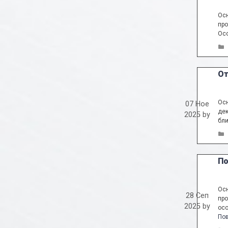
Осн
про
Осо
От
Осн
07 Ное
дек
2025
by
бли
По
Осн
28 Сеп
про
2025
by
осо
По