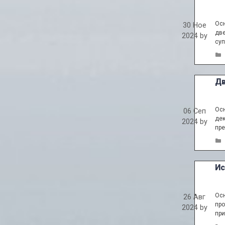
Осн
30 Ное
две
2024
by
суп
Дв
Осн
06 Сеп
дек
2024
by
пре
Ис
Осн
26 Авг
про
2024
by
при