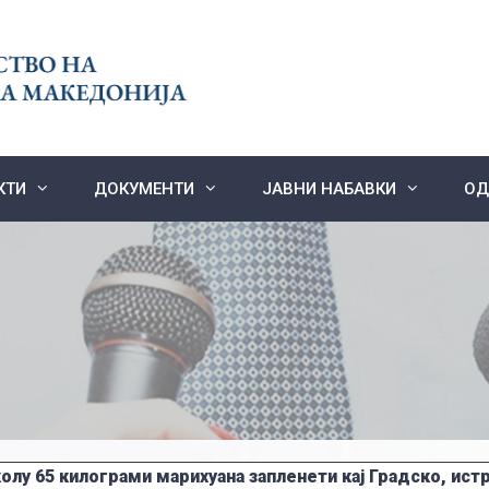
КТИ
ДОКУМЕНТИ
ЈАВНИ НАБАВКИ
ОД
олу 65 килограми марихуана запленети кај Градско, ист