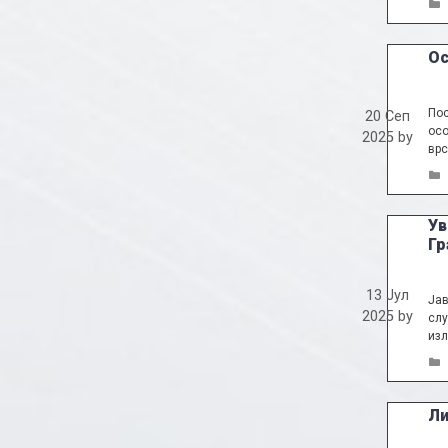
Ос
Пос
20 Сеп
осо
2025
by
врс
Ув
Гр
13 Јул
Јав
2025
by
слу
изл
Ли