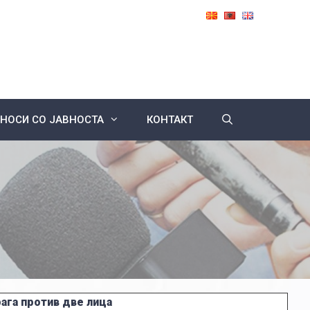
НОСИ СО ЈАВНОСТА
КОНТАКТ
рага против две лица