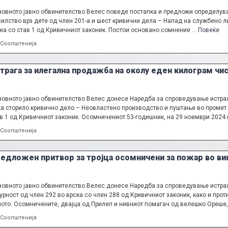
овното јавно обвинителство Велес поведе постапка и предложи определува
илство врз дете од член 201-а и шест кривични дела – Напад на службено л
ка со став 1 од Кривичниот законик. Постои основано сомнение …
Повеќе
Categories
Соопштенија
трага за илегална продажба на околу еден килограм чис
овното јавно обвинителство Велес донесе Наредба за спроведување истраж
а сторило кривично дело – Неовластено производство и пуштање во промет 
в 1 од Кривичниот законик. Осомничениот 53-годишник, на 29 ноември 2024
Categories
Соопштенија
eдложен притвор за тројца осомничени за пожар во ви
овното јавно обвинителство Велес донесе Наредба за спроведување истраж
урност од член 292 во врска со член 288 од Кривичниот законик, како и про
ото. Осомничените, двајца од Прилеп и нивниот помагач од велешко Ореше
Categories
Соопштенија