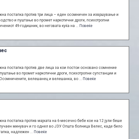
на постапка против три лица – еден осомничен за извршување и
одство и пуштање во промет наркотични дроги, психотропни
ичениот 49-годишник, во неговата куќа на …
Повеќе
лес
на постапка против две лица за кои постои основано сомнение
пуштање во промет наркотични дроги, психотропни супстанции и
. Осомничените, велешанец и велешанка, во …
Повеќе
а постапка против мајката на 6-месечно бебе кое на 12 јули беше
случаен минувач и го однел во ЈЗУ Општа болница Велес, каде било
стапка, надлежен …
Повеќе