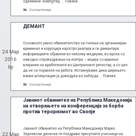
одземени: компјутер, …
Повеќе
Categories
Соопштенија
ДЕМАНТ
Основното јавно обвинителство за гонење на организиран
криминал и корупција најостро реагира и ги демантира
24 Мар
информациите објавени во неколку медиуми, во врска со
2016
наводно спроведување на контра – акција со вршење
влијание на вработените во Централниот регистар, а со цел
by
да не се појавеле на работа. Истакнуваме дека ширењето
вакви шпекулации ја доведува во заблуда …
Повеќе
Categories
Соопштенија
Јавниот обвинител на Република Македонија
на отворањето на конференција за борба
против тероризмот во Скопје
Јавниот обвинител на Република Македонија Марко
22 Мар
Зврлевски денеска ги поздрави присутните учесници на