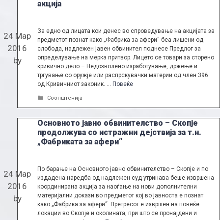
акција
За едно од лицата кои денес во спроведување на акцијата за
24 Мар
предметот познат како „Фабрика за афери“ беа лишени од
2016
слобода, надлежен јавен обвинител поднесе Предлог за
определување на мерка притвор. Лицето се товари за сторено
by
кривично дело – Недозволено изработување, држење и
тргување со оружје или распрскувачки материи од член 396
од Кривичниот законик. …
Повеќе
Categories
Соопштенија
Основното јавно обвинителство – Скопје
продолжува со истражни дејствија за т.н.
„Фабриката за афери“
По барање на Основното јавно обвинителство – Скопје и по
24 Мар
издадена наредба од надлежен суд утринава беше извршена
2016
координирана акција за наоѓање на нови дополнителни
материјални докази во предметот кој во јавноста е познат
by
како „Фабрика за афери“. Претресот е извршен на повеќе
локации во Скопје и околината, при што се пронајдени и