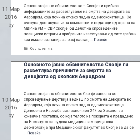
Основното јавно обвинителство – Скопје ги прибира
11 Мар
информациите за расветлување на смртта на девојката во
2016
Аеродром, која почина откако падна од висококатница. Се
очекува доставување на комплетните податоци од страна на
by
МВР на РМ – СВР Скопје од делот на спроведените
полициски истраги и прибраните известувања од сите граѓани
кои имале сознанија за овој настан, …
Повеќе
Categories
Соопштенија
Основното јавно обвинителство Скопје ги
расветлува причините за смртта на
девојката од скопски Аеродром
Основното јавно обвинителство Скопје започна со
10 Мар
спроведување дејствија веднаш по смртта на девојката во
Аеродром, која почина откако падна од висококатница.
2016
Донесена е Наредба согласно член 247 од Законот за
by
кривична постапка, со која телото на покојната е предадено
на Институтот за судска медицина и медицинска
деонтологија при Медицинскиот факултет во Скопје за да се
…
Повеќе