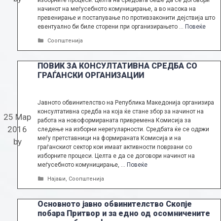
изборните процеси. Целта на средбата беше да се договори
начинот на меѓусебното комуницирање, а во насока на
превенирање и постапување по противзаконити дејствија што
евентуално би биле сторени при организирањето …
Повеќе
Categories
Соопштенија
ПОВИК ЗА КОНСУЛТАТИВНА СРЕДБА СО
ГРАЃАНСКИ ОРГАНИЗАЦИИ
Јавното обвинителство на Република Македонија организира
консултативна средба на која ќе стане збор за начинот на
25 Мар
работа на новоформираната привремена Комисија за
2016
следење на изборни нерегуларности. Средбата ќе се одржи
меѓу претставници на формираната Комисија и на
by
граѓанскиот сектор кои имаат активности поврзани со
изборните процеси. Целта е да се договори начинот на
меѓусебното комуницирање, …
Повеќе
Categories
Најави
,
Соопштенија
Основното јавно обвинителство Скопје
побара Притвор и за едно од осомничените