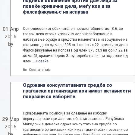
поднесе обвинение против две лица за
повеќе кривични дела, меѓу кои и за
фалсификување на исправа
01 Апр
Со поднесениот обвинителен предлог обвинетиот З.Б. се
товари дека сторил кривично дело Изработување и
2016
набавување оружје и средства наменети за извршување на
by
кривично дело од член 395 ст.1 вв со чл.22 , кривично дело
Фалсификување на исправа од член 378 ст.3 вв со чл.22 вв
со чл.45, кривично дело Злоупотреба на лични податоци од
член …
Повеќе
Categories
Соопштенија
Одржана консултативната средба со
граѓански организации кои имаат активности
поврзани со изборите
Привремената Комисија за следење на изборни
29 Мар
нерегуларности при Јавното обвинителство на Република
Македонија денеска одржа консултативна средба со
2016
граѓанските организации кои имаат активности поврзани со
by