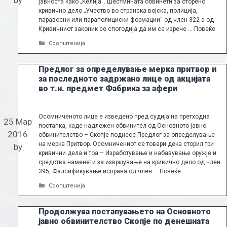
јавноста како „Ќелија“. Шестмината обвинети за сторено
кривично дело „Учество во странска војска, полиција,
паравоени или параполициски формации“ од член 322-а од
Кривичниот законик се спогодија да им се изрече …
Повеќе
Categories
Соопштенија
Предлог за определување мерка притвор и
за последното задржано лице од акцијата
во т.н. предмет Фабрика за афери
Осомниченото лице е изведено пред судија на претходна
25 Мар
постапка, каде надлежен обвинител од Основното јавно
2016
обвинителство – Скопје поднесе Предлог за определување
на мерка Притвор. Осомничениот се товари дека сторил три
by
кривични дела и тоа – Изработување и набавување оружје и
средства наменети за извршување на кривично дело од член
395, Фалсификување исправа од член …
Повеќе
Categories
Соопштенија
Продолжува постапувањето на Основното
јавно обвинителство Скопје по денешната