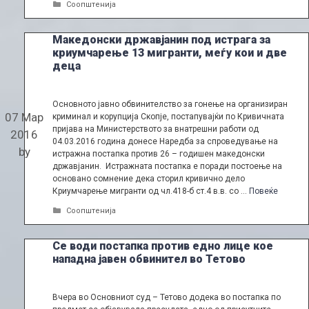
Categories
Соопштенија
Македонски државјанин под истрага за
криумчарење 13 мигранти, меѓу кои и две
деца
Основното јавно обвинителство за гонење на организиран
07 Мар
криминал и корупција Скопје, постапувајќи по Кривичната
пријава на Министерството за внатрешни работи од
2016
04.03.2016 година донесе Наредба за спроведување на
by
истражна постапка против 26 – годишен македонски
државјанин. Истражната постапка е поради постоење на
основано сомнение дека сторил кривично дело
Криумчарење мигранти од чл.418-б ст.4 в.в. со …
Повеќе
Categories
Соопштенија
Се води постапка против едно лице кое
нападна јавен обвинител во Тетово
Вчера во Основниот суд – Тетово додека во постапка по