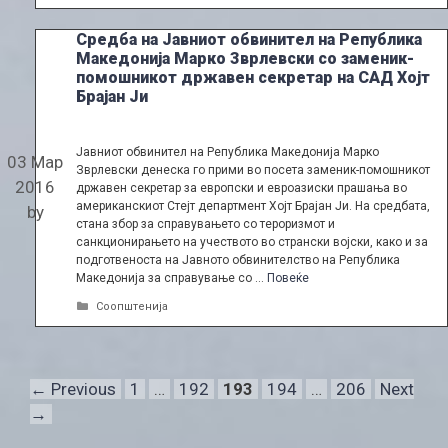
Средба на Јавниот обвинител на Република
Македонија Марко Зврлевски со заменик-
помошникот државен секретар на САД Хојт
Брајан Ји
Јавниот обвинител на Република Македонија Марко
03 Мар
Зврлевски денеска го прими во посета заменик-помошникот
2016
државен секретар за европски и евроазиски прашања во
американскиот Стејт департмент Хојт Брајан Ји. На средбата,
by
стана збор за справувањето со тероризмот и
санкционирањето на учеството во странски војски, како и за
подготвеноста на Јавното обвинителство на Република
Македонија за справување со …
Повеќе
Categories
Соопштенија
Page
Page
Page
Page
Page
←
Previous
1
…
192
193
194
…
206
Next
→