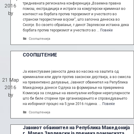
тридневната регионална конференција „Взаемна правна
2016
помош, екстрадиција и истраги за комјутерски криминал во
by
контекст на борбата против тероризмот и учеството во
странски терористички војски“, што започна денеска во
Скопје. Во своето обраќање, г-динот Зврлевски истакна дека
борбата против тероризмот и учеството во …
Повеќе
Categories
Соопштенија
СООПШТЕНИЕ
Ја известуваме јавноста дека во насока на заштита од
криминални или други против законски дејствија, а во смисла
21 Мар
на превентивно делување, Јавниот обвинител на Република
2016
Македонија донесе Одлука за формирање на привремена
Комисија за следење на евентуални изборни нерегуларности
by
што би биле сторени при организирањето и спроведувањето
на изборниот процес на 5 јуни 2016 година. …
Повеќе
Categories
Соопштенија
Јавниот обвинител на Република Македонија
г. Марко Зврлевски ја пречека романската