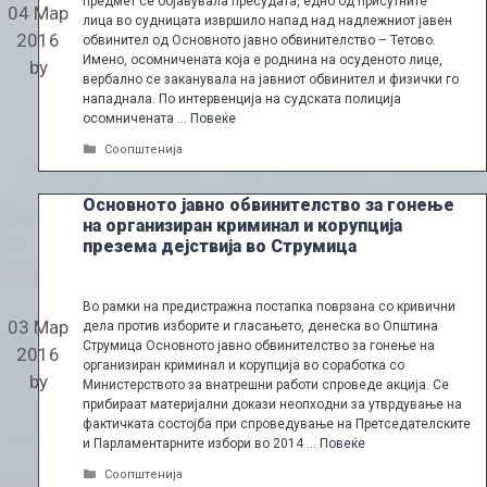
предмет се објавувала пресудата, едно од присутните
04 Мар
лица во судницата извршило напад над надлежниот јавен
2016
обвинител од Основното јавно обвинителство – Тетово.
Имено, осомничената која е роднина на осуденото лице,
by
вербално се заканувала на јавниот обвинител и физички го
нападнала. По интервенција на судската полиција
осомничената …
Повеќе
Categories
Соопштенија
Основното јавно обвинителство за гонење
на организиран криминал и корупција
презема дејствија во Струмица
Во рамки на предистражна постапка поврзана со кривични
03 Мар
дела против изборите и гласањето, денеска во Општина
Струмица Основното јавно обвинителство за гонење на
2016
организиран криминал и корупција во соработка со
by
Министерството за внатрешни работи спроведе акција. Се
прибираат материјални докази неопходни за утврдување на
фактичката состојба при спроведување на Претседателските
и Парламентарните избори во 2014 …
Повеќе
Categories
Соопштенија