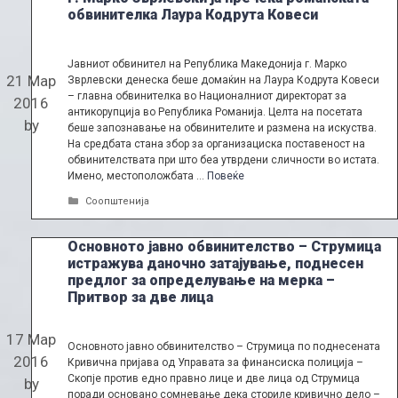
обвинителка Лаура Кодрута Ковеси
Јавниот обвинител на Република Македонија г. Марко
21 Мар
Зврлевски денеска беше домаќин на Лаура Кодрута Ковеси
– главна обвинителка во Националниот директорат за
2016
антикорупција во Република Романија. Целта на посетата
by
беше запознавање на обвинителите и размена на искуства.
На средбата стана збор за организациска поставеност на
обвинителствата при што беа утврдени сличности во истата.
Имено, местоположбата …
Повеќе
Categories
Соопштенија
Основното јавно обвинителство – Струмица
истражува даночно затајување, поднесен
предлог за определување на мерка –
Притвор за две лица
17 Мар
Основното јавно обвинителство – Струмица по поднесената
2016
Кривична пријава од Управата за финансиска полиција –
Скопје против едно правно лице и две лица од Струмица
by
поради основано сомневање дека сториле кривично дело –