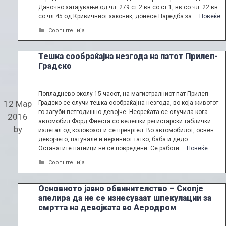
Даночно затајување од чл. 279 ст.2 вв со ст.1, вв со чл. 22 вв
со чл.45 од Кривичниот законик, донесе Наредба за …
Повеќе
Categories
Соопштенија
Тешка сообраќајна незгода на патот Прилеп-
Градско
Попладнево околу 15 часот, на магистралниот пат Прилеп-
12 Мар
Градско се случи тешка сообраќајна незгода, во која животот
го загуби петгодишно девојче. Несреќата се случила кога
2016
автомобил Форд Фиеста со велешки регистарски таблички
by
излетал од коловозот и се превртел. Во автомобилот, освен
девојчето, патувале и нејзиниот татко, баба и дедо.
Останатите патници не се повредени. Се работи …
Повеќе
Categories
Соопштенија
Основното јавно обвинителство – Скопје
апелира да не се изнесуваат шпекулации за
смртта на девојката во Аеродром