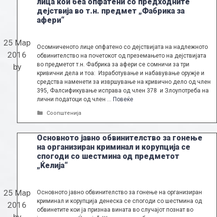
лица кои беа опфатени со предходните
дејствија во т.н. предмет „Фабрика за
афери“
25 Мар
Осомниченото лице опфатено со дејствијата на надлежното
2016
обвинителство на почетокот од преземањето на дејствијата
во предметот т.н. Фабрика за афери се сомничи за три
by
кривични дела и тоа: Изработување и набавување оружје и
средства наменети за извршување на кривично дело од член
395, Фалсификување исправа од член 378 и Злоупотреба на
лични податоци од член …
Повеќе
Categories
Соопштенија
Основното јавно обвинителство за гонење
на организиран криминал и корупција се
спогоди со шестмина од предметот
„Ќелија“
25 Мар
Основното јавно обвинителство за гонење на организиран
криминал и корупција денеска се спогоди со шестмина од
2016
обвинетите кои ја признаа вината во случајот познат во
by