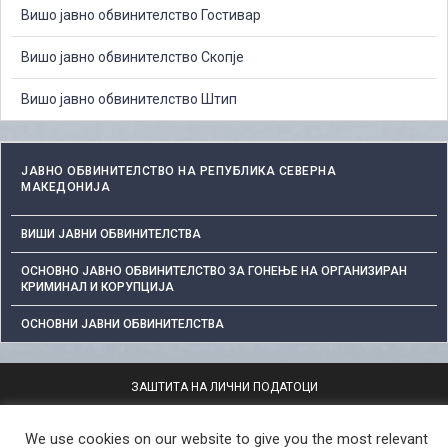
Вишо јавно обвинителство Гостивар
Вишо јавно обвинителство Скопје
Вишо јавно обвинителство Штип
ЈАВНО ОБВИНИТЕЛСТВО НА РЕПУБЛИКА СЕВЕРНА
МАКЕДОНИЈА
ВИШИ ЈАВНИ ОБВИНИТЕЛСТВА
ОСНОВНО ЈАВНО ОБВИНИТЕЛСТВО ЗА ГОНЕЊЕ НА ОРГАНИЗИРАН
КРИМИНАЛ И КОРУПЦИЈА
ОСНОВНИ ЈАВНИ ОБВИНИТЕЛСТВА
ЗАШТИТА НА ЛИЧНИ ПОДАТОЦИ
СЛОБОДЕН ПРИСТАП ДО ИНФОРМАЦИИ ОД ЈАВЕН КАРАКТЕР
We use cookies on our website to give you the most relevant
ПОСТАПКА ЗА ПРИЈАВА НА КРИВИЧНО ДЕЛО
КОРИСНИ ЛИНКОВИ