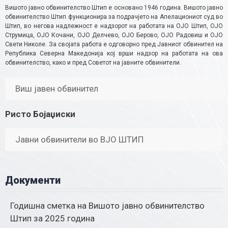
Вишото јавно обвинителство Штип е основано 1946 година. Вишото јавно
обвинителство Штип функционира за подрачјето на Апелациониот суд во
Штип, во негова надлежност е надзорот на работата на ОЈО Штип, ОЈО
Струмица, ОЈО Кочани, ОЈО Делчево, ОЈО Берово, ОЈО Радовиш и ОЈО
Свети Николе. За својата работа е одговорно пред Јавниот обвинител на
Република Северна Македонија кој врши надзор на работата на ова
обвинителство, како и пред Советот на јавните обвинители.
Виш јавен обвинител
Ристо Бојаџиски
Јавни обвинители во ВЈО ШТИП
Документи
Годишна сметка на Вишото јавно обвинителство
Штип за 2025 година