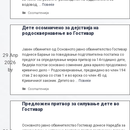
водовод, …
Повеќе
Categories
Соопштенија
Дете осомничено за дејствија на
родосквернавење во Гостивар
Јавен обвинител од Основното јавно обвинителство Гостивар
29 Апр
поднесе Барање за поведување подготвителна постапка со
предлог за определување мерка притвор за 14-годишно дете,
2026
бидејќи постои основано сомнение дека вршело продолжено
by
кривично дело – Родосквернавење, предвидено во член 194
став 2 во врска со став 1 и во врска со член 45 од
Кривичниот законик. Детето во …
Повеќе
Categories
Соопштенија
Предложен притвор за силување дете во
Гостивар
Основното јавно обвинителство Гостивар донесе Наредба за