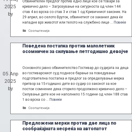
Обвинителен предлог против едно лице кое се товари за
2025
кривично дело – Загрозување на сигурноста од член 144
став 4 во врска со став 3 и став 1 од Кривичниот законик. На
by
29 април, во селото Вруток, обвинетиот се заканил дека ќе
нападне врз животот или телото на службено лице …
Повеќе
Categories
Соопштенија
Поведена постапка против малолетник
осомничен за силување петгодишно девојче
Основното јавно обвинителство Гостивар до судијата за деца
05 Апр
во гостиварскиот суд поднесе барање за поведување
подготвителна постапка и предлог за определување мерка
2025
притвор за 15-годишно дете во судир со законот за кое
by
постои сомнение дека сторило продолжено кривично дело –
Силување дете кое не наполнило 15 години од член 188 став
1 во врска со …
Повеќе
Categories
Соопштенија
Предложени мерки против две лица по
сообраќајната несреќа на автопатот