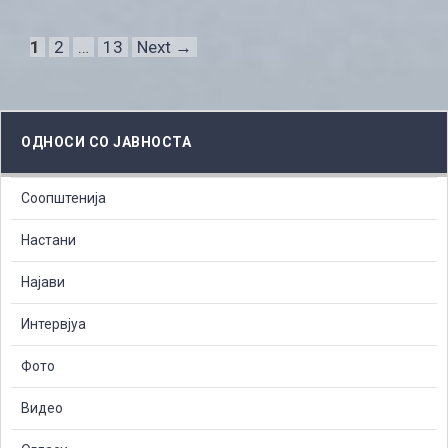
Page
Page
Page
1
2
…
13
Next
→
ОДНОСИ СО ЈАВНОСТА
Соопштенија
Настани
Најави
Интервјуа
Фото
Видео