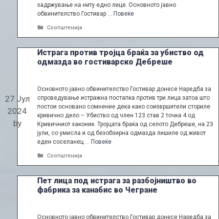
задржување на ниту едно лице. Основното јавно
обвинителство Гостивар …
Повеќе
Categories
Соопштенија
Истрага против тројца браќа за убиство од
одмазда во гостиварско Дебреше
Основното јавно обвинителство Гостивар донесе Наредба за
27 Јул
спроведување истражна постапка против три лица затоа што
постои основано сомнение дека како соизвршители сториле
2024
кривично дело – Убиство од член 123 став 2 точка 4 од
by
Кривичниот законик. Тројцата браќа од селото Дебреше, на 23
јули, со умисла и од безобзирна одмазда лишиле од живот
еден соселанец …
Повеќе
Categories
Соопштенија
Пет лица под истрага за разбојништво во
фабрика за канабис во Чегране
Основното јавно обвинителство Гостивар донесе Наредба за