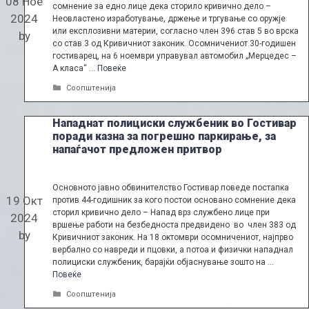
08 Ное
сомнение за едно лице дека сторило кривично дело –
2024
Неовластено изработување, држење и тргување со оружје
или експлозивни материи, согласно член 396 став 5 во врска
by
со став 3 од Кривичниот законик. Осомничениот 30-годишен
гостиварец, на 6 ноември управувал автомобил „Мерцедес –
А класа“ …
Повеќе
Categories
Соопштенија
Нападнат полициски службеник во Гостивар
поради казна за погрешно паркирање, за
напаѓачот предложен притвор
Основното јавно обвинителство Гостивар поведе постапка
19 Окт
против 44-годишник за кого постои основано сомнение дека
сторил кривично дело – Напад врз службено лице при
2024
вршење работи на безбедноста предвидено во член 383 од
by
Кривичниот законик. На 18 октомври осомничениот, најпрво
вербално со навреди и пцовки, а потоа и физички нападнал
полициски службеник, барајќи објаснување зошто на …
Повеќе
Categories
Соопштенија