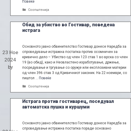
Повеќе
Categories
Соопштенија
Обид за убиство во Гостивар, поведена
истрага
Основното јавно обвинителство Гостивар донесе Наредба за
23 Ное
спроведување истражна постапка против осомничен за
кривично дело – Убиство од член 123 став 1 во врска со член
2024
19 (во обид), како и Неовластено изработување, држење,
by
посредување и тргување со оружје или експлозивни материи
од член 396 став 3 од Кривичниот законик. На 22 ноември, со
пиштол …
Повеќе
Categories
Соопштенија
Истрага против гостиварец, поседувал
автоматска пушка и куршуми
Основното јавно обвинителство Гостивар донесе Наредба за
спроведување истражна постапка поради основано