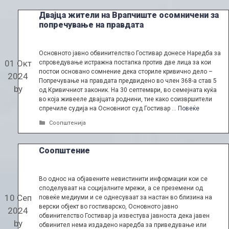
Двајца жители на Врапчиште осомничени за
попречување на правдата
Основното јавно обвинителство Гостивар донесе Наредба за
01 Окт
спроведување истражна постапка против две лица за кои
постои основано сомнение дека сториле кривично дело –
2024
Попречување на правдата предвидено во член 368-а став 5
by
од Кривичниот законик. На 30 септември, во семејната куќа
во која живееле двајцата роднини, тие како соизвршители
спречиле судија на Основниот суд Гостивар …
Повеќе
Categories
Соопштенија
Соопштение
Во однос на објавените невистинити информации кои се
споделуваат на социјалните мрежи, а се преземени од
10 Сеп
повеќе медиуми и се однесуваат за настан во близина на
верски објект во гостиварско, Основното јавно
2024
обвинителство Гостивар ја известува јавноста дека јавен
by
обвинител нема издадено наредба за приведување или