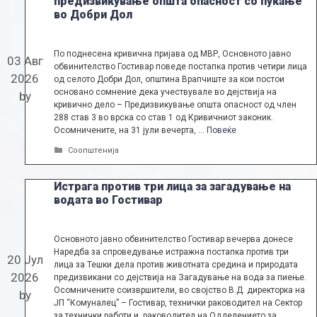
предизвикување општа опасност со пукање
во Добри Дол
По поднесена кривична пријава од МВР, Основното јавно
03 Авг
обвинителство Гостивар поведе постапка против четири лица
2026
од селото Добри Дол, општина Врапчиште за кои постои
основано сомнение дека учествувале во дејствија на
by
кривично дело – Предизвикување општа опасност од член
288 став 3 во врска со став 1 од Кривичниот законик.
Осомничените, на 31 јули вечерта, …
Повеќе
Categories
Соопштенија
Истрага против три лица за загадување на
водата во Гостивар
Основното јавно обвинителство Гостивар вечерва донесе
Наредба за спроведување истражна постапка против три
20 Јул
лица за Тешки дела против животната средина и природата
2026
предизвикани со дејствија на Загадување на вода за пиење.
Осомничените соизвршители, во својство В.Д. директорка на
by
ЈП “Комуналец” – Гостивар, технички раководител на Сектор
за технички работи и раководител на Одделението за