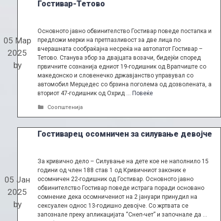
Гостивар-Тетово
Основното јавно обвинителство Гостивар поведе постапка и
05 Мар
предложи мерки на претпазливост за две лица по
вчерашната сообраќајна несреќа на автопатот Гостивар –
2025
Тетовo. Станува збор за двајцата возачи, бидејќи според
by
првичните сознанија едниот 19-годишник од Врапчиште со
македонско и словенечко државјанство управувал со
автомобил Мерцедес со брзина поголема од дозволената, а
вториот 47-годишник од Охрид …
Повеќе
Categories
Соопштенија
Гостиварец осомничен за силување девојче
За кривично дело – Силување на дете кое не наполнило 15
години од член 188 став 1 од Кривичниот законик е
05 Јан
осомничен 22-годишник од Гостивар. Основното јавно
обвинителство Гостивар поведе истрага поради основано
2025
сомнение дека осомничениот на 2 јануари принудил на
by
сексуален однос 13-годишно девојче. Со жртвата се
запознале преку апликацијата “Снеп-чет” и започнале да …