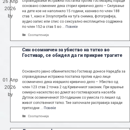
26 Апр
спроведување истражна постапка против гостиварец поради
основано сомнение дека сторил кривично дело – Силување
2026
на дете кое не наполнило 15 години, казниво по член 188
by
став 1, како и Злоупотреба на туѓа снимка, фотографија,
аудио запис или спис со сексуално експлицитна содржина
по член 152-а став 5 во …
Повеќе
Categories
Соопштенија
Син осомничен за убиство на татко во
Гостивар, се обидел да ги прикрие трагите
Основното јавно обвинителство Гостивар донесе Наредба за
спроведување истражна постапка против едно лице
01 Апр
осомничено дека извршило кривично дело – Убиство од
2026
член 123 став 2 точка 2 од Кривичниот законик. При вршење
семејно насилство во домот во гостиварската населба
by
Дутлок осомничениот 33-годишник со умисла го лишил од
живот сопствениот татко. Тие започнале расправија заради
претходни …
Повеќе
Categories
Соопштенија