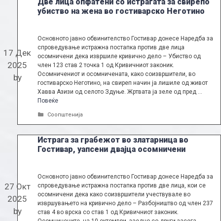
Две лица опфатени со истрагата за свирепо
убиство на жена во гостиварско Неготино
Основното јавно обвинителство Гостивар донесе Наредба за
спроведување истражна постапка против две лица
17 Дек
осомничени дека извршиле кривично дело – Убиство од
2025
член 123 став 2 точка 1 од Кривичниот законик.
Осомничениот и осомничената, како соизвршители, во
by
гостиварско Неготино, на свиреп начин ја лишиле од живот
Хавва Азизи од селото Здуње. Жртвата ја зеле од пред …
Повеќе
Categories
Соопштенија
Истрага за грабежот во златарница во
Гостивар, уапсени двајца осомничени
Основното јавно обвинителство Гостивар донесе Наредба за
27 Окт
спроведување истражна постапка против две лица, кои се
осомничени дека како соизвршители учествувале во
2025
извршувањето на кривично дело – Разбојништво од член 237
by
став 4 во врска со став 1 од Кривичниот законик.