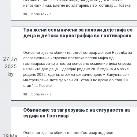
Осомничените, на 10 октомври, заедно со други засега
непознати лица, влегле во златарница во Гостивар …
Повеќе
Categories
Соопштенија
Три жени осомничени за полови дејствија со
деца и детска порнографија во гостиварско
Основното јавно обвинителство Гостивар донесе Наредба за
27 Јул
спроведување истражна постапка против мајка од
гостиварско за која постои основано сомнение дека спрема
2025
нејзините две деца – девојче родено 2015 година и момче
by
родено 2022 година, сторила кривично дело – Запуштање и
малтретирање дете од член 201 став 3 во врска со став 2 и
став 1 …
Повеќе
Categories
Соопштенија
Обвинение за загрозување на сигурноста на
судија во Гостивар
Основното јавно обвинителство Гостивар поднесе
19 Мај