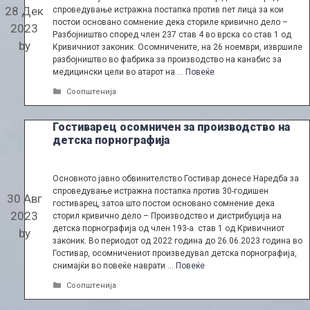
28 Дек
спроведување истражна постапка против пет лица за кои
постои основано сомнение дека сториле кривично дело –
2023
Разбојништво според член 237 став 4 во врска со став 1 од
by
Кривичниот законик. Осомничените, на 26 ноември, извршиле
разбојништво во фабрика за производство на канабис за
медицински цели во атарот на …
Повеќе
Categories
Соопштенија
Гостиварец осомничен за производство на
детска порнографија
Основното јавно обвинителство Гостивар донесе Наредба за
спроведување истражна постапка против 30-годишен
30 Авг
гостиварец, затоа што постои основано сомнение дека
2023
сторил кривично дело – Производство и дистрибуција на
детска порнографија од член 193-а став 1 од Кривичниот
by
законик. Во периодот од 2022 година до 26.06.2023 година во
Гостивар, осомничениот произведувал детска порнографија,
снимајќи во повеќе наврати …
Повеќе
Categories
Соопштенија