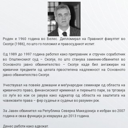
Роден е 1960 година во Велес. Дипломирал на Правниот факултет во
Скопје (1986), по што го положил и правосудниот испит.
Од 1989 до 1997 година работел како приправник и стручен соработник
во Општинскиот суд – Скопје, по што станува заменик-обвинител во
Основното јавно обвинителство – Скопје каде бил ангажиран на
кривични предмети од целата првостепена надлежност на Основното
јавно обвинителство Скопје.
Учествувал на повеќе домашни и меѓународни семинари од областа на
кривичното право, финансискиот криминал и перењето пари, за трговија
со луѓе во кои се јавува како едукатор од областа на заштитата на
човековите права – фер судење и судење во разумен рок.
За Јавен обвинител на Република Северна Македонија е избран во 2007
година и оваа функција ја извршува до 2013 година.
Денес работи како адвокат.