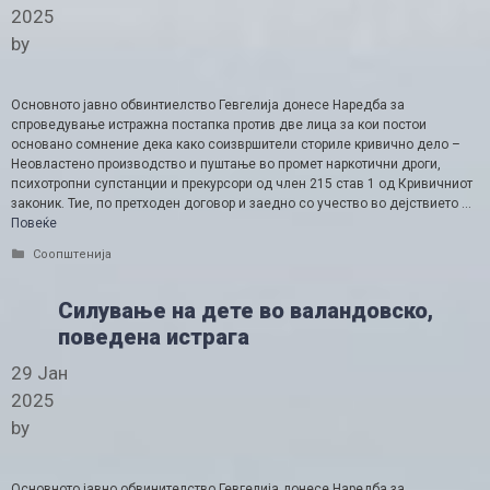
2025
by
Основното јавно обвинтиелство Гевгелија донесе Наредба за
спроведување истражна постапка против две лица за кои постои
основано сомнение дека како соизвршители сториле кривично дело –
Неовластено производство и пуштање во промет наркотични дроги,
психотропни супстанции и прекурсори од член 215 став 1 од Кривичниот
законик. Тие, по претходен договор и заедно со учество во дејствието …
Повеќе
Categories
Соопштенија
Силување на дете во валандовско,
поведена истрага
29 Јан
2025
by
Основното јавно обвинителство Гевгелија донесе Наредба за