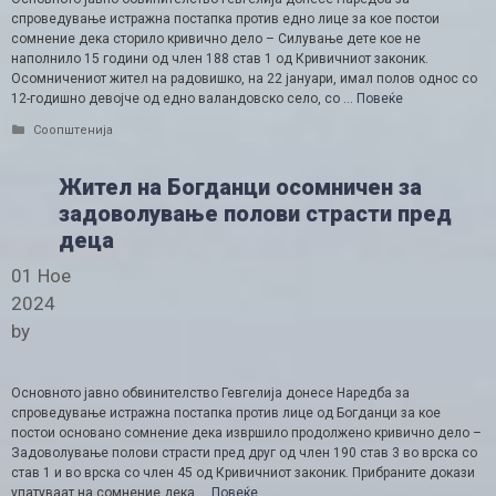
спроведување истражна постапка против едно лице за кое постои
сомнение дека сторило кривично дело – Силување дете кое не
наполнило 15 години од член 188 став 1 од Кривичниот законик.
Осомничениот жител на радовишко, на 22 јануари, имал полов однос со
12-годишно девојче од едно валандовско село, со …
Повеќе
Categories
Соопштенија
Жител на Богданци осомничен за
задоволување полови страсти пред
деца
01 Ное
2024
by
Основното јавно обвинителство Гевгелија донесе Наредба за
спроведување истражна постапка против лице од Богданци за кое
постои основано сомнение дека извршило продолжено кривично дело –
Задоволување полови страсти пред друг од член 190 став 3 во врска со
став 1 и во врска со член 45 од Кривичниот законик. Прибраните докази
упатуваат на сомнение дека …
Повеќе