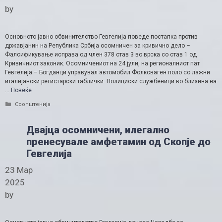
by
Основното јавно обвинителство Гевгелија поведе постапка против
државјанин на Република Србија осомничен за кривично дело –
Фалсификување исправа од член 378 став 3 во врска со став 1 од
Кривичниот законик. Осомничениот на 24 јули, на регионалниот пат
Гевгелија – Богданци управувал автомобил Фолксваген поло со лажни
италијански регистарски таблички. Полициски службеници во близина на
…
Повеќе
Categories
Соопштенија
Двајца осомничени, илегално
пренесувале амфетамин од Скопје до
Гевгелија
23 Мар
2025
by