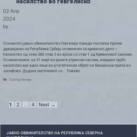
насилство во гевгелиско
02 Апр
2024
by
Основното јавно обвинителство Гевгелија поведе постапка против
државјанин на Република Србија осомничен за кривично дело –
Насилство од член 386 став 3 во врска со став 1 од Кривичниот законик.
Осомничениот, на 31 март во раните утрински часови, извршил грубо
насилство врз едно лице во угостителски објект на бензинска пумпа во
Јосифово. Додека оштетениот со …
Повеќе
Categories
Соопштенија
Page
Page
Page
1
2
…
4
Next
→
ЈАВНО ОБВИНИТЕЛСТВО НА РЕПУБЛИКА СЕВЕРНА