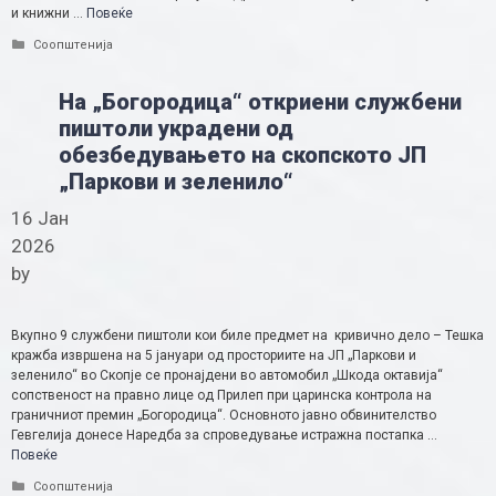
и книжни …
Повеќе
Categories
Соопштенија
На „Богородица“ откриени службени
пиштоли украдени од
обезбедувањето на скопското ЈП
„Паркови и зеленило“
16 Јан
2026
by
Вкупно 9 службени пиштоли кои биле предмет на кривично дело – Тешка
кражба извршена на 5 јануари од просториите на ЈП „Паркови и
зеленило“ во Скопје се пронајдени во автомобил „Шкода октавија“
сопственост на правно лице од Прилеп при царинска контрола на
граничниот премин „Богородица“. Основното јавно обвинителство
Гевгелија донесе Наредба за спроведување истражна постапка …
Повеќе
Categories
Соопштенија