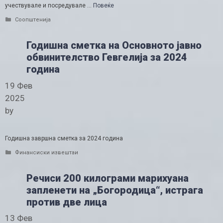
учествувале и посредувале …
Повеќе
Categories
Соопштенија
Годишна сметка на Основното јавно
обвинителство Гевгелија за 2024
година
19 Фев
2025
by
Годишна завршна сметка за 2024 година
Categories
Финансиски извештаи
Речиси 200 килограми марихуана
запленети на „Богородица“, истрага
против две лица
13 Фев