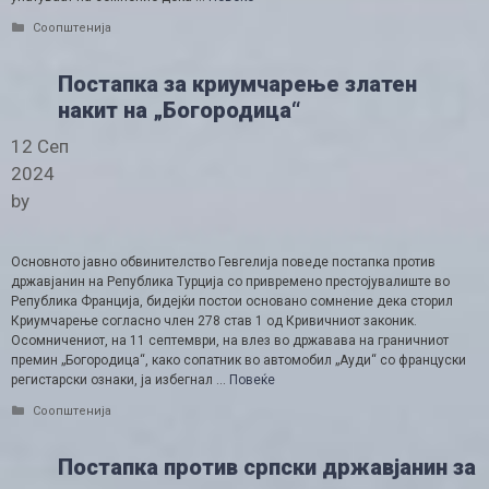
Categories
Соопштенија
Постапка за криумчарење златен
накит на „Богородица“
12 Сеп
2024
by
Основното јавно обвинителство Гевгелија поведе постапка против
државјанин на Република Турција со привремено престојувалиште во
Република Франција, бидејќи постои основано сомнение дека сторил
Криумчарење согласно член 278 став 1 од Кривичниот законик.
Осомничениот, на 11 септември, на влез во државава на граничниот
премин „Богородица“, како сопатник во автомобил „Ауди“ со француски
регистарски ознаки, ја избегнал …
Повеќе
Categories
Соопштенија
Постапка против српски државјанин за