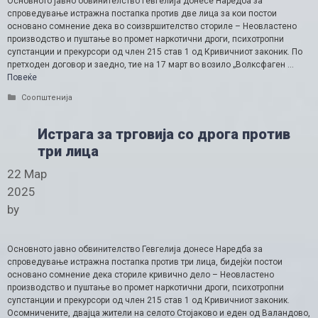
Основното јавно обвинителство Гевгелија донесе Наредба за
спроведување истражна постапка против две лица за кои постои
основано сомнение дека во соизвршителство сториле – Неовластено
производство и пуштање во промет наркотични дроги, психотропни
супстанции и прекурсори од член 215 став 1 од Кривичниот законик. По
претходен договор и заедно, тие на 17 март во возило „Волксфаген …
Повеќе
Categories
Соопштенија
Истрага за трговија со дрога против
три лица
22 Мар
2025
by
Основното јавно обвинителство Гевгелија донесе Наредба за
спроведување истражна постапка против три лица, бидејќи постои
основано сомнение дека сториле кривично дело – Неовластено
производство и пуштање во промет наркотични дроги, психотропни
супстанции и прекурсори од член 215 став 1 од Кривичниот законик.
Осомничените, двајца жители на селото Стојаково и еден од Валандово,