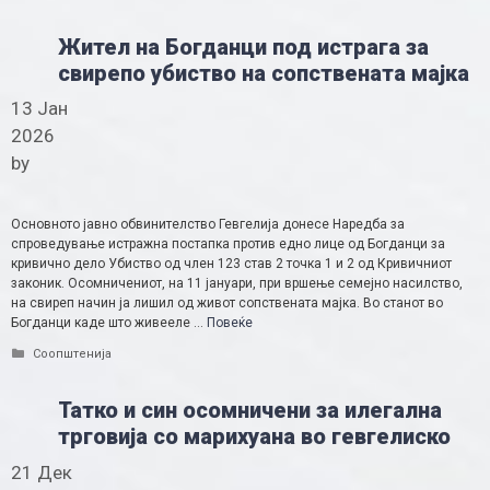
Жител на Богданци под истрага за
свирепо убиство на сопствената мајка
13 Јан
2026
by
Основното јавно обвинителство Гевгелија донесе Наредба за
спроведување истражна постапка против едно лице од Богданци за
кривично дело Убиство од член 123 став 2 точка 1 и 2 од Кривичниот
законик. Осомничениот, на 11 јануари, при вршење семејно насилство,
на свиреп начин ја лишил од живот сопствената мајка. Во станот во
Богданци каде што живееле …
Повеќе
Categories
Соопштенија
Татко и син осомничени за илегална
трговија со марихуана во гевгелиско
21 Дек