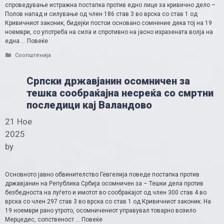
спроведување истражна постапка против едно лице за кривично дело –
Полов напад и силување од член 186 став 3 во врска со став 1 од
Кривичниот законик, бидејќи постои основано сомнение дека тој на 19
ноември, со употреба на сила и спротивно на јасно изразената волја на
една …
Повеќе
Categories
Соопштенија
Српски државјанин осомничен за
тешка сообраќајна несреќа со смртни
последици кај Валандово
21 Ное
2025
by
Основното јавно обвинителство Гевгелија поведе постапка против
државјанин на Република Србија осомничен за – Тешки дела против
безбедноста на луѓето и имотот во сообраќајот од член 300 став 4 во
врска со член 297 став 3 во врска со став 1 од Кривичниот законик. На
19 ноември рано утрото, осомничениот управувал товарно возило
Мерцедес, сопственост …
Повеќе