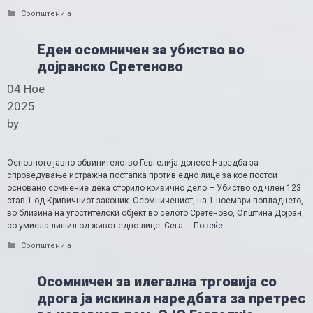
Categories
Соопштенија
Еден осомничен за убиство во
дојранско Сретеново
04 Ное
2025
by
Основното јавно обвинителство Гевгелија донесе Наредба за
спроведување истражна постапка против едно лице за кое постои
основано сомнение дека сторило кривично дело – Убиство од член 123
став 1 од Кривичниот законик. Осомничениот, на 1 ноември попладнето,
во близина на угостителски објект во селото Сретеново, Општина Дојран,
со умисла лишил од живот едно лице. Сега …
Повеќе
Categories
Соопштенија
Осомничен за илегална трговија со
дрога ја искинал наредбата за претрес