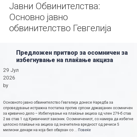
Јавни Обвинителства:
Основно јавно
обвинителство Гевгелија
Предложен притвор за осомничен за
избегнување на плаќање акциза
29 Јул
2026
by
Основното јавно обвинителство Гевгелија донесе Наредба за
спроведување истражна постапка против српски државјанин осомничен
за кривично дело – Избегнување на плаќање акциза од член 279-б став
2 вв став 1 од Кривичниот законик. Осомничениот, со намера да избегне
целосно плаќање на акциза од значителна вредност од речиси 5
милиони денари на која бил обврзан со …
Повеќе