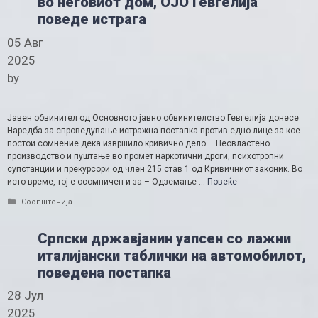
во неговиот дом, ОЈО Гевгелија
поведе истрага
05 Авг
2025
by
Јавен обвинител од Основното јавно обвинителство Гевгелија донесе
Наредба за спроведување истражна постапка против едно лице за кое
постои сомнение дека извршило кривично дело – Неовластено
производство и пуштање во промет наркотични дроги, психотропни
супстанции и прекурсори од член 215 став 1 од Кривичниот законик. Во
исто време, тој е осомничен и за – Одземање …
Повеќе
Categories
Соопштенија
Српски државјанин уапсен со лажни
италијански таблички на автомобилот,
поведена постапка
28 Јул
2025