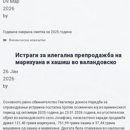
09 Мар
2026
by
Годишна завршна сметка за 2025 година
Categories
Финансиски извештаи
Истраги за илегална препродажба на
марихуана и хашиш во валандовско
26 Јан
2026
by
Основното јавно обвинителство Гевгелија донесе Наредба за
спроведување истражна постапка против осомничен кој во временскиот
период од октомври 2025 година до 23.01.2026 година, во угостителски
објект во валандовското село Јосифово, неовластено заради продажба
држел 121,40 грама марихуана, 751,99 грама хашиш и 37,44 грама
мешавина од хашиш и марихуана. Дрогата била спакувана во најлонски