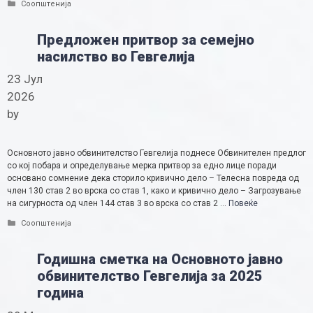
Categories
Соопштенија
Предложен притвор за семејно
насилство во Гевгелија
23 Јул
2026
by
Основното јавно обвинителство Гевгелија поднесе Обвинителен предлог
со кој побара и определување мерка притвор за едно лице поради
основано сомнение дека сторило кривично дело – Телесна повреда од
член 130 став 2 во врска со став 1, како и кривично дело – Загрозување
на сигурноста од член 144 став 3 во врска со став 2 …
Повеќе
Categories
Соопштенија
Годишна сметка на Основното јавно
обвинителство Гевгелија за 2025
година