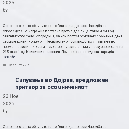
2025
by
Основното јавно обвинителство Гевгелија донесе Наредба за
спроведување истражна постапка против две лица, татко и син од
гевгелиското село Богородица, за кои постои основано сомнение дека
сториле кривично дело – Неовластено производство и пуштање во
промет наркотични дроги, психотропни супстанции и прекурсори од член
215 став 1 од Кривичниот законик. При претрес со судска наредба …
Повеќе
Categories
Соопштенија
Силување во Дојран, предложен
притвор за осомничениот
23 Ное
2025
by
Основното јавно обвинителство Гевгелија донесе Наредба за