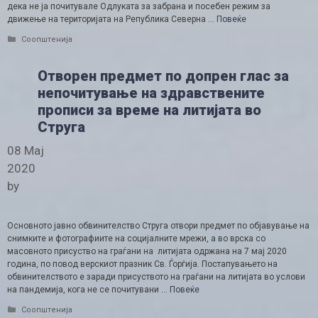
дека не ја почитувале Одлуката за забрана и посебен режим за
движење на територијата на Република Северна …
Повеќе
Categories
Соопштенија
Отворен предмет по допрен глас за
непочитување на здравствените
прописи за време на литијата во
Струга
08 Мај
2020
by
Основното јавно обвинителство Струга отвори предмет по објавување на
снимките и фотографиите на социјалните мрежи, а во врска со
масовното присуство на граѓани на литијата одржана на 7 мај 2020
година, по повод верскиот празник Св. Ѓорѓија. Постапувањето на
обвинителството е заради присуството на граѓани на литијата во услови
на пандемија, кога не се почитувани …
Повеќе
Categories
Соопштенија