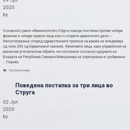
09 Јул
2020
by
Основното јавно обвинителство Струга поведе постапка против четири
физички и четири правни лица кои го сториле кривичното дело –
Непостапување според здравствените прописи за време на епидемија
од член 206 од Кривичниот законик. Физичките лица, како управители на
различни угостителски објекти, не постапиле согласно одлуките на
Владата на Република Северна Македонија за спречување и сузбивање
…
Повеќе
Categories
Соопштенија
Поведена постапка за три лица во
Струга
02 Јул
2020
by