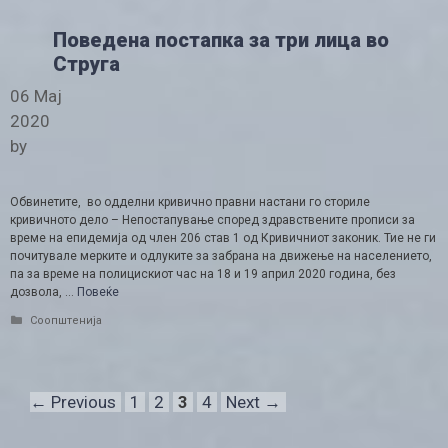
Поведена постапка за три лица во
Струга
06 Мај
2020
by
Обвинетите, во одделни кривично правни настани го сториле
кривичното дело – Непостапување според здравствените прописи за
време на епидемија од член 206 став 1 од Кривичниот законик. Тие не ги
почитувале мерките и одлуките за забрана на движење на населението,
па за време на полицискиот час на 18 и 19 април 2020 година, без
дозвола, …
Повеќе
Categories
Соопштенија
Page
Page
Page
Page
←
Previous
1
2
3
4
Next
→