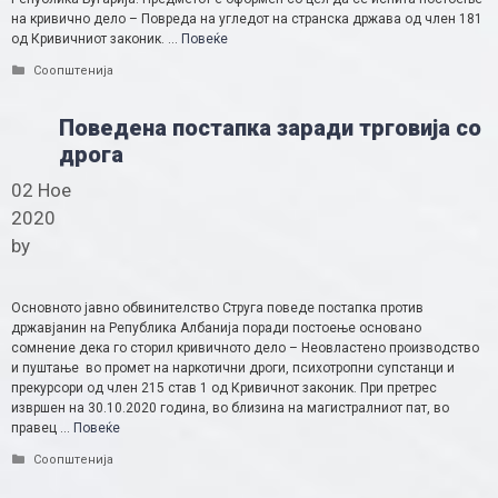
на кривично дело – Повреда на угледот на странска држава од член 181
од Кривичниот законик. …
Повеќе
Categories
Соопштенија
Поведена постапка заради трговија со
дрога
02 Ное
2020
by
Основното јавно обвинителство Струга поведе постапка против
државјанин на Република Албанија поради постоење основано
сомнение дека го сторил кривичното дело – Неовластено производство
и пуштање во промет на наркотични дроги, психотропни супстанци и
прекурсори од член 215 став 1 од Кривичнот законик. При претрес
извршен на 30.10.2020 година, во близина на магистралниот пат, во
правец …
Повеќе
Categories
Соопштенија