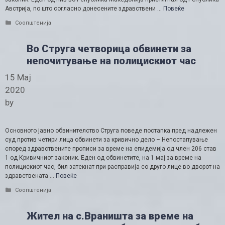
Австрија, по што согласно донесените здравствени …
Повеќе
Categories
Соопштенија
Во Струга четвoрица обвинети за
непочитување на полицискиот час
15 Мај
2020
by
Основното јавно обвинителство Струга поведе постапка пред надлежен
суд против четири лица обвинети за кривично дело – Непостапување
според здравствените прописи за време на епидемија од член 206 став
1 од Кривичниот законик. Еден од обвинетите, на 1 мај за време на
полицискиот час, бил затекнат при расправија со друго лице во дворот на
здравствената …
Повеќе
Categories
Соопштенија
Жител на с.Враништа за време на