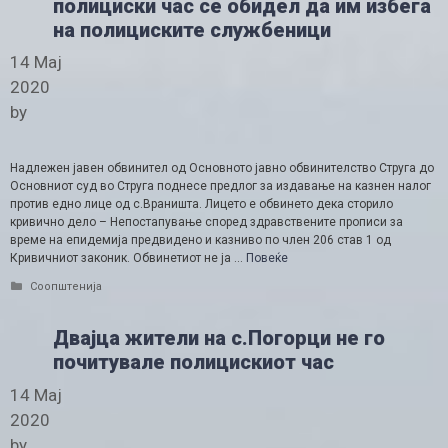
полициски час се обидел да им избега
на полициските службеници
14 Мај
2020
by
Надлежен јавен обвинител од Основното јавно обвинителство Струга до
Основниот суд во Струга поднесе предлог за издавање на казнен налог
против едно лице од с.Враништа. Лицето е обвинето дека сторило
кривично дело – Непостапување според здравствените прописи за
време на епидемија предвидено и казниво по член 206 став 1 од
Кривичниот законик. Обвинетиот не ја …
Повеќе
Categories
Соопштенија
Двајца жители на с.Погорци не го
почитувале полицискиот час
14 Мај
2020
by