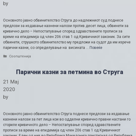
by
Основното јавно обвинителство Струга до надлежниот суд поднесе
предлози за издавање казнени налози против десет лица, обвинети за
кривично дело – Непостапување според здравствените прописи за
време на епидемија од член 206 став 1 од Кривичниот законик. За сите
обвинети, струшкото обвинителство му предложи на судот да им изрече
парични казни, со определување на висината …
Повеќе
Categories
Соопштенија
Парични казни за петмина во Струга
21 Мај
2020
by
Основното јавно обвинителство Струга поднесе предлози за издавање
казнени налози за пет лица кои во одделни кривично правни настани го
сториле кривичното дело – Непостапување според здравствените
прописи за време на епидемија од член 206 став 1 од Кривичниот
законик. Еден од нив во Република Македонија пристигнал од Република