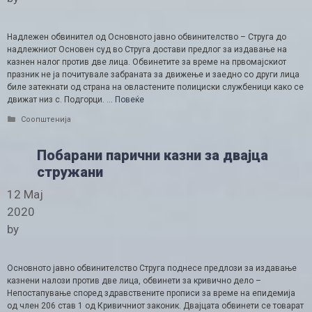
Надлежен обвинител од Основното јавно обвинителство – Струга до
надлежниот Основен суд во Струга достави предлог за издавање на
казнен налог против две лица. Обвинетите за време на првомајскиот
празник не ја почитувале забраната за движење и заедно со други лица
биле затекнати од страна на овластените полициски службеници како се
движат низ с. Подгорци. …
Повеќе
Categories
Соопштенија
Побарани парични казни за двајца
стружани
12 Мај
2020
by
Основното јавно обвинителство Струга поднесе предлози за издавање
казнени налози против две лица, обвинети за кривично дело –
Непостапување според здравствените прописи за време на епидемија
од член 206 став 1 од Кривичниот законик. Двајцата обвинети се товарат