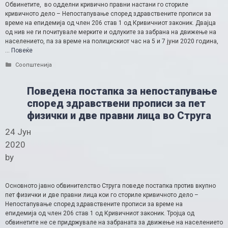
Обвинетите, во одделни кривично правни настани го сториле
кривичното дело – Непостапување според здравствените прописи за
време на епидемија од член 206 став 1 од Кривичниот законик. Двајца
од нив не ги почитувале мерките и одлуките за забрана на движење на
населението, па за време на полицискиот час на 5 и 7 јуни 2020 година,
…
Повеќе
Categories
Соопштенија
Поведена постапка за непостапување
според здравствени прописи за пет
физички и две правни лица во Струга
24 Јун
2020
by
Основното јавно обвинителство Струга поведе постапка против вкупно
пет физички и две правни лица кои го сториле кривичното дело –
Непостапување според здравствените прописи за време на
епидемија од член 206 став 1 од Кривичниот законик. Тројца од
обвинетите не се придржувале на забраната за движење на населението