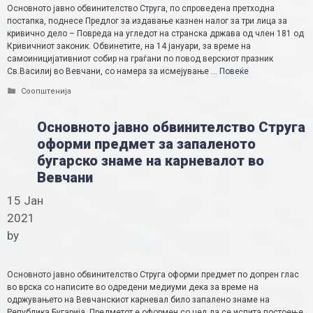
Основното јавно обвинителство Струга, по спроведена претходна
постапка, поднесе Предлог за издавање казнен налог за три лица за
кривично дело – Повреда на угледот на странска држава од член 181 од
Кривичниот законик. Обвинетите, на 14 јануари, за време на
самоиницијативниот собир на граѓани по повод верскиот празник
Св.Василиј во Вевчани, со намера за исмејување …
Повеќе
Categories
Соопштенија
Основното јавно обвинителство Струга
оформи предмет за запаленото
бугарско знаме на карневалот во
Вевчани
15 Јан
2021
by
Основното јавно обвинителство Струга оформи предмет по допрен глас
во врска со написите во одредени медиуми дека за време на
одржувањето на Вевчанскиот карневал било запалено знаме на
Република Бугарија. Предметот е оформен со цел да се испита постоење