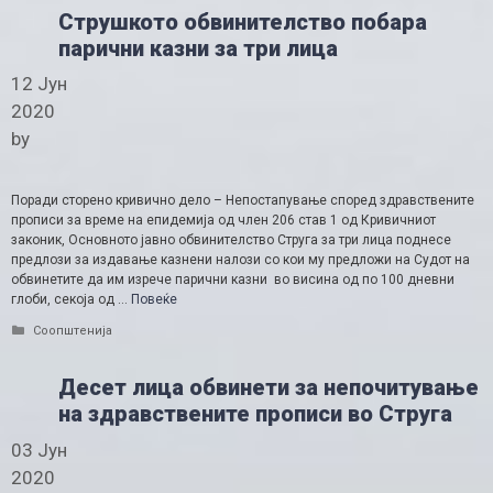
Струшкото обвинителство побара
парични казни за три лица
12 Јун
2020
by
Поради сторено кривично дело – Непостапување според здравствените
прописи за време на епидемија од член 206 став 1 од Кривичниот
законик, Основното јавно обвинителство Струга за три лица поднесе
предлози за издавање казнени налози со кои му предложи на Судот на
обвинетите да им изрече парични казни во висина од по 100 дневни
глоби, секоја од …
Повеќе
Categories
Соопштенија
Десет лица обвинети за непочитување
на здравствените прописи во Струга
03 Јун
2020