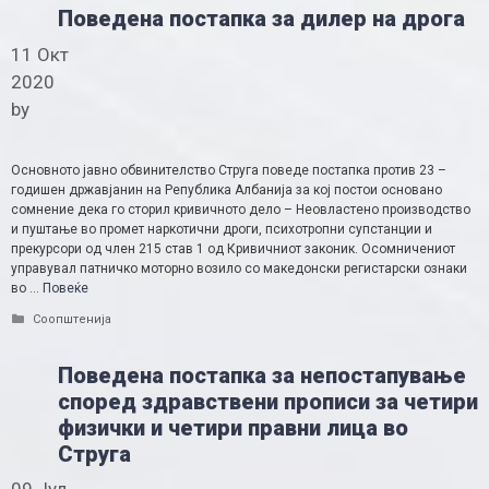
Поведена постапка за дилер на дрога
11 Окт
2020
by
Основното јавно обвинителство Струга поведе постапка против 23 –
годишен државјанин на Република Албанија за кој постои основано
сомнение дека го сторил кривичното дело – Неовластено производство
и пуштање во промет наркотични дроги, психотропни супстанции и
прекурсори од член 215 став 1 од Кривичниот законик. Осомничениот
управувал патничко моторно возило со македонски регистарски ознаки
во …
Повеќе
Categories
Соопштенија
Поведена постапка за непостапување
според здравствени прописи за четири
физички и четири правни лица во
Струга