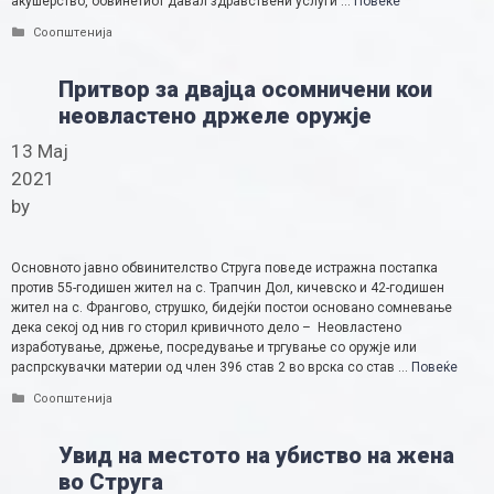
акушерство, обвинетиот давал здравствени услуги …
Повеќе
Categories
Соопштенија
Притвор за двајца осомничени кои
неовластено држеле оружје
13 Мај
2021
by
Основното јавно обвинителство Струга поведе истражна постапка
против 55-годишен жител на с. Трапчин Дол, кичевско и 42-годишен
жител на с. Франгово, струшко, бидејќи постои основано сомневање
дека секој од нив го сторил кривичното дело – Неовластено
изработување, држење, посредување и тргување со оружје или
распрскувачки материи од член 396 став 2 во врска со став …
Повеќе
Categories
Соопштенија
Увид на местото на убиство на жена
во Струга