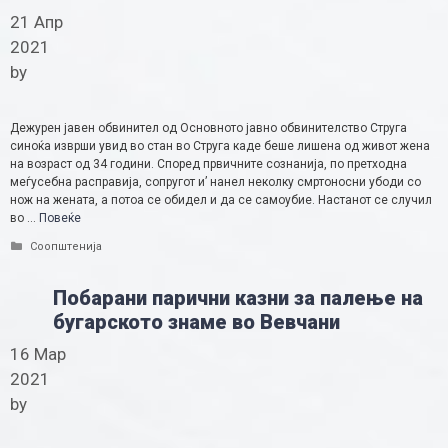
21 Апр
2021
by
Дежурен јавен обвинител од Основното јавно обвинителство Струга
синоќа изврши увид во стан во Струга каде беше лишена од живот жена
на возраст од 34 години. Според првичните сознанија, по претходна
меѓусебна расправија, сопругот и’ нанел неколку смртоносни убоди со
нож на жената, а потоа се обидел и да се самоубие. Настанот се случил
во …
Повеќе
Categories
Соопштенија
Побарани парични казни за палење на
бугарското знаме во Вевчани
16 Мар
2021
by