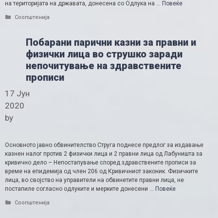
на територијата на државата, донесена со Одлука на …
Повеќе
Categories
Соопштенија
Побарани парични казни за правни и
физички лица во струшко заради
непочитување на здравствените
прописи
17 Јун
2020
by
Основното јавно обвинителство Струга поднесе предлог за издавање
казнен налог против 2 физички лица и 2 правни лица од Лабуништа за
кривично дело – Непостапување според здравствените прописи за
време на епидемија од член 206 од Кривичниот законик. Физичките
лица, во својство на управители на обвинетите правни лица, не
постапиле согласно одлуките и мерките донесени …
Повеќе
Categories
Соопштенија