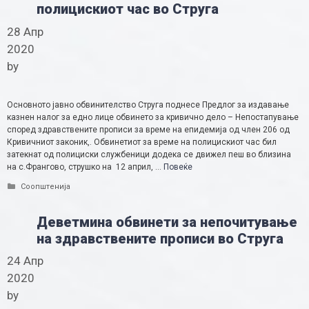
полицискиот час во Струга
28 Апр
2020
by
Основното јавно обвинителство Струга поднесе Предлог за издавање
казнен налог за едно лице обвинето за кривично дело – Непостапување
според здравствените прописи за време на епидемија од член 206 од
Кривичниот законик,. Обвинетиот за време на полицискиот час бил
затекнат од полициски службеници додека се движел пеш во близина
на с.Франгово, струшко на 12 април, …
Повеќе
Categories
Соопштенија
Деветмина обвинети за непочитување
на здравствените прописи во Струга
24 Апр
2020
by