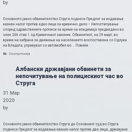
by
Основното јавно обвинителство Струга поднесе Предлог за издавање
казнен налог против едно лице за кривично дело – Непостапување
според здравствените прописи за време на епидемија предвидено во
член 206 став 1 од Кривичниот законик. Обвинетиот, на 29 март, во
време на забрана за движење на населението воспоставена со Одлука
на Владата, управувал со автомобил во …
Повеќе
Categories
Соопштенија
Албански државјани обвинети за
непочитување на полицискиот час во
Струга
31 Мар
2020
by
Основното јавно обвинителство Струга до Основниот суд во Струга
поднесе Предлог за издавање казнен налог против две лица, државјани