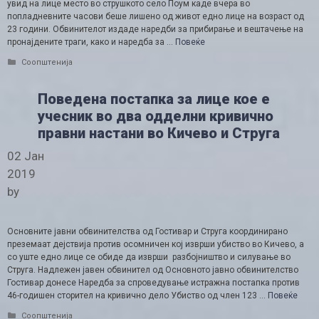
увид на лице место во струшкото село Поум каде вчера во
попладневните часови беше лишено од живот едно лице на возраст од
23 години. Обвинителот издаде наредби за прибирање и вештачење на
пронајдените траги, како и наредба за …
Повеќе
Categories
Соопштенија
Поведена постапка за лице кое е
учесник во два одделни кривично
правни настани во Кичево и Струга
02 Јан
2019
by
Основните јавни обвинителства од Гостивар и Струга координирано
преземаат дејствија против осомничен кој изврши убиство во Кичево, а
со уште едно лице се обиде да изврши разбојништво и силување во
Струга. Надлежен јавен обвинител од Основното јавно обвинителство
Гостивар донесе Наредба за спроведување истражна постапка против
46-годишен сторител на кривично дело Убиство од член 123 …
Повеќе
Categories
Соопштенија