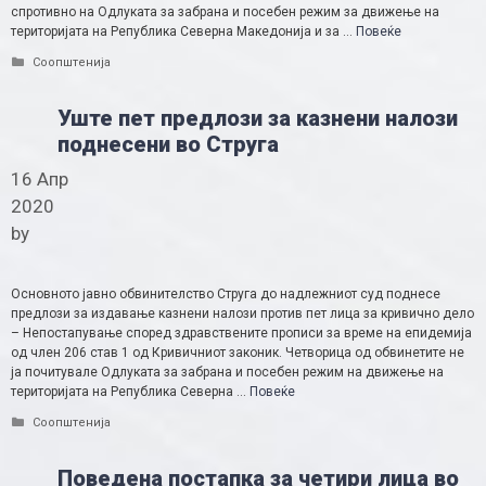
спротивно на Одлуката за забрана и посебен режим за движење на
територијата на Република Северна Македонија и за …
Повеќе
Categories
Соопштенија
Уште пет предлози за казнени налози
поднесени во Струга
16 Апр
2020
by
Основното јавно обвинителство Струга до надлежниот суд поднесе
предлози за издавање казнени налози против пет лица за кривично дело
– Непостапување според здравствените прописи за време на епидемија
од член 206 став 1 од Кривичниот законик. Четворица од обвинетите не
ја почитувале Одлуката за забрана и посебен режим на движење на
територијата на Република Северна …
Повеќе
Categories
Соопштенија
Поведена постапка за четири лица во