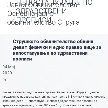
НЕПОСТАПУВАЊЕ ПО
Јавни Обвинителства:
ЗДРАВСТВЕНИ
Основно јавно
ПРОПИСИ
обвинителство Струга
Струшкото обвинителство обвини
девет физички и едно правно лице за
непостапување по здравствени
прописи
04 Мај
2020
by
Јавен обвинител од Основното јавно обвинителство Струга поднесе
предлози за издавање казнени налози против 8 физички лица за сторено
кривично дело – Непостапување според здравствените прописи за
време на епидемија од член 206 став 1 од Кривичниот законик.