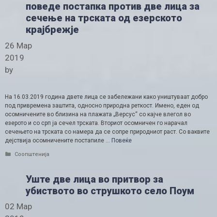
поведе постапка против две лица за
сечење на трската од езерското
крајбрежје
26 Мар
2019
by
На 16.03.2019 година двете лица се забележани како уништуваат добро
под привремена заштита, односно природна реткост. Имено, еден од
осомничените во близина на плажата „Версус“ со кајче влегол во
езерото и со срп ја сечел трската. Вториот осомничен го нарачал
сечењето на трската со намера да се сопре природниот раст. Со ваквите
дејствија осомничените постапиле …
Повеќе
Categories
Соопштенија
Уште две лица во притвор за
убиството во струшкото село Поум
02 Мар