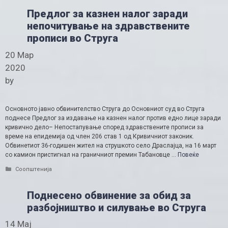
Предлог за казнен налог заради
непочитување на здравствените
прописи во Струга
20 Мар
2020
by
Основното јавно обвинителство Струга до Основниот суд во Струга
поднесе Предлог за издавање на казнен налог против едно лице заради
кривично дело– Непостапување според здравствените прописи за
време на епидемија од член 206 став 1 од Кривичниот законик.
Обвинетиот 36-годишен жител на струшкото село Драслајца, на 16 март
со камион пристигнал на граничниот премин Табановце …
Повеќе
Categories
Соопштенија
Поднесено обвинение за обид за
разбојништво и силување во Струга
14 Мај