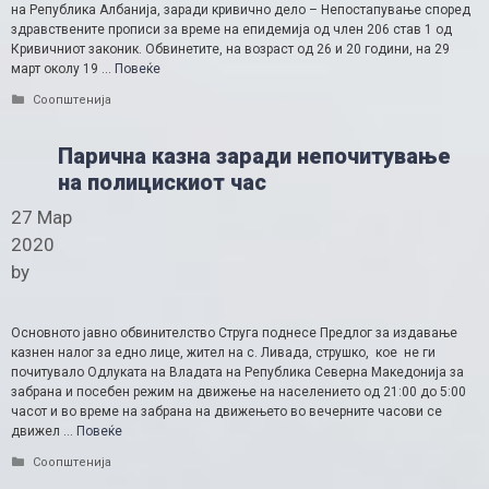
на Република Албанија, заради кривично дело – Непостапување според
здравствените прописи за време на епидемија од член 206 став 1 од
Кривичниот законик. Обвинетите, на возраст од 26 и 20 години, на 29
март околу 19 …
Повеќе
Categories
Соопштенија
Парична казна заради непочитување
на полицискиот час
27 Мар
2020
by
Основното јавно обвинителство Струга поднесе Предлог за издавање
казнен налог за едно лице, жител на с. Ливада, струшко, кое не ги
почитувало Одлуката на Владата на Република Северна Македонија за
забрана и посебен режим на движење на населението од 21:00 до 5:00
часот и во време на забрана на движењето во вечерните часови се
движел …
Повеќе
Categories
Соопштенија