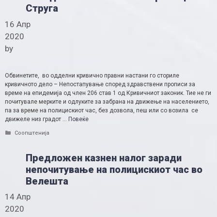
Струга
16 Апр
2020
by
Обвинетите, во одделни кривично правни настани го сториле
кривичното дело – Непостапување според здравствени прописи за
време на епидемија од член 206 став 1 од Кривичниот законик. Тие не ги
почитувале мерките и одлуките за забрана на движење на населението,
па за време на полицискиот час, без дозвола, пеш или со возила се
движеле низ градот …
Повеќе
Categories
Соопштенија
Предложен казнен налог заради
непочитување на полицискиот час во
Велешта
14 Апр
2020