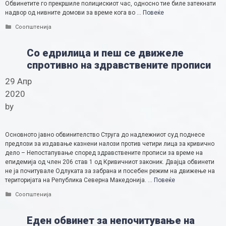
Обвинетите го прекршиле полицискиот час, односно тие биле затекнати
надвор од нивните домови за време кога во …
Повеќе
Categories
Соопштенија
Со едрилица и пеш се движеле
спротивно на здравствените прописи
29 Апр
2020
by
Основното јавно обвинителство Струга до надлежниот суд поднесе
предлози за издавање казнени налози против четири лица за кривично
дело – Непостапување според здравствените прописи за време на
епидемија од член 206 став 1 од Кривичниот законик. Двајца обвинети
не ја почитувале Одлуката за забрана и посебен режим на движење на
територијата на Република Северна Македонија. …
Повеќе
Categories
Соопштенија
Еден обвинет за непочитување на