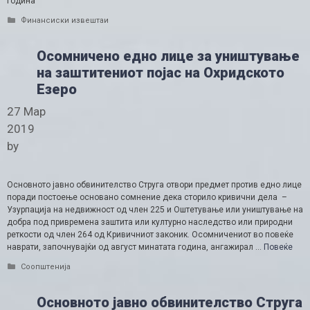
година
Categories
Финансиски извештаи
Осомничено едно лице за уништување
на заштитениот појас на Охридското
Eзеро
27 Мар
2019
by
Основното јавно обвинителство Струга отвори предмет против едно лице
поради постоење основано сомнение дека сторило кривични дела –
Узурпација на недвижност од член 225 и Оштетување или уништување на
добра под привремена заштита или културно наследство или природни
реткости од член 264 од Кривичниот законик. Осомничениот во повеќе
наврати, започнувајќи од август минатата година, ангажирал …
Повеќе
Categories
Соопштенија
Основното јавно обвинителство Струга