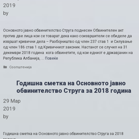
2019
by
Основното јавно обвинителство Струга поднесен Обвинителен акт
против две лица кои се товарат дека како соизвршители се обиделе да
извршат кривични дела – Разбојништво од член 237 став 1 и Силување
од член 186 став 1 од Кривичниот законик. Настанот се случил на 31
декември 2018 година кога обвинетите, од кои едниот е државјанин на
Република Албанија, …
Повеќе
Categories
Соопштенија
Годишна сметка на Основното јавно
обвинителство Струга за 2018 година
29 Мар
2019
by
Годишна сметка на Основното јавно обвинителство Струга за 2018