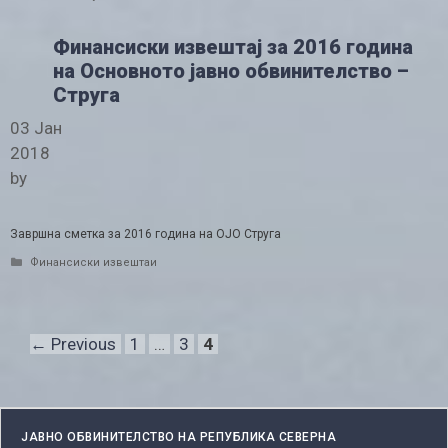
Финансиски извештај за 2016 година
на Основното јавно обвинителство –
Струга
03 Јан
2018
by
Завршна сметка за 2016 година на ОЈО Струга
Categories
Финансиски извештаи
Page
Page
Page
←
Previous
1
…
3
4
ЈАВНО ОБВИНИТЕЛСТВО НА РЕПУБЛИКА СЕВЕРНА