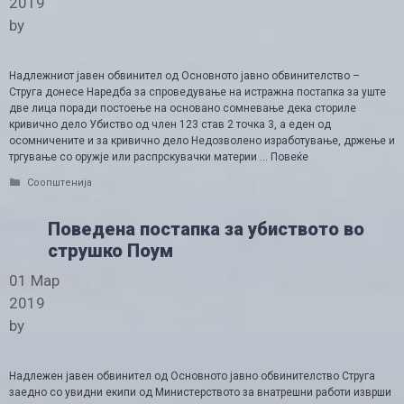
2019
by
Надлежниот јавен обвинител од Основното јавно обвинителство –
Струга донесе Наредба за спроведување на истражна постапка за уште
две лица поради постоење на основано сомневање дека сториле
кривично дело Убиство од член 123 став 2 точка 3, а еден од
осомничените и за кривично дело Недозволено изработување, држење и
тргување со оружје или распрскувачки материи …
Повеќе
Categories
Соопштенија
Поведена постапка за убиството во
струшко Поум
01 Мар
2019
by
Надлежен јавен обвинител од Основното јавно обвинителство Струга
заедно со увидни екипи од Министерството за внатрешни работи изврши