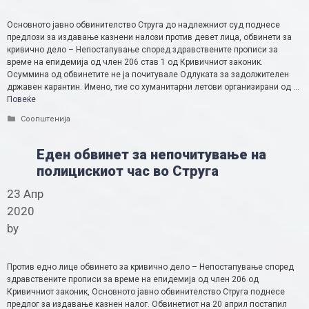
Основното јавно обвинителство Струга до надлежниот суд поднесе
предлози за издавање казнени налози против девет лица, обвинети за
кривично дело – Непостапување според здравствените прописи за
време на епидемија од член 206 став 1 од Кривичниот законик.
Осуммина од обвинетите не ја почитувале Одлуката за задолжителен
државен карантин. Имено, тие со хуманитарни летови организирани од …
Повеќе
Categories
Соопштенија
Еден обвинет за непочитување на
полицискиот час во Струга
23 Апр
2020
by
Против едно лице обвинето за кривично дело – Непостапување според
здравствените прописи за време на епидемија од член 206 од
Кривичниот законик, Основното јавно обвинителство Струга поднесе
предлог за издавање казнен налог. Обвинетиот на 20 април постапил