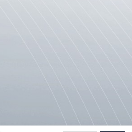
IN E VEPRAVE PENALE
LINKE TË DOBISHME