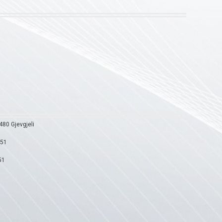
1480 Gjevgjeli
951
51