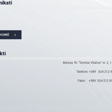
ikati
SHUMË
kti
Adresa: Rr. “Dimitar Vllahov” nr. 2, 
Telefoni: +389 034 212 
Faksi: +389 034 212 9