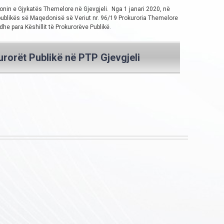
jonin e Gjykatës Themelore në Gjevgjeli. Nga 1 janari 2020, në
Republikës së Maqedonisë së Veriut nr. 96/19 Prokuroria Themelore
he para Këshillit të Prokurorëve Publikë.
rorët Publikë në PTP Gjevgjeli