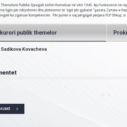
 Themelore Publike Gjevgjeli është themeluar në vitin 1945. Ajo funksionon në ra
me ligjin për ndryshimin dhe plotësimin të ligjit për gjykatat “gazeta Zyrtate e 
evgjeli ka zgjeruar kompetencën. Për punën e saj përgjigjet përpara PLP Shkup, si d
kurori publik themelor
Proku
a Sadikova Kovacheva
mentet
SHUMË