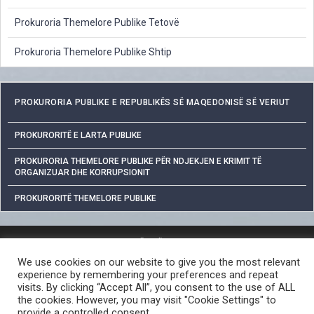
Prokuroria Themelore Publike Tetovë
Prokuroria Themelore Publike Shtip
PROKURORIA PUBLIKE E REPUBLIKËS SË MAQEDONISË SË VERIUT
PROKURORITË E LARTA PUBLIKE
PROKURORIA THEMELORE PUBLIKE PËR NDJEKJEN E KRIMIT TË
ORGANIZUAR DHE KORRUPSIONIT
PROKURORITË THEMELORE PUBLIKE
MBROJTJA E TË DHËNAVE PERSONALE
We use cookies on our website to give you the most relevant
QASJA E LIRË NË INFORMATAT ME KARAKTER PUBLIK
experience by remembering your preferences and repeat
PROCEDURA PËR RAPORTIMIN E VEPRAVE PENALE
visits. By clicking “Accept All”, you consent to the use of ALL
the cookies. However, you may visit "Cookie Settings" to
LINKE TË DOBISHME
provide a controlled consent.