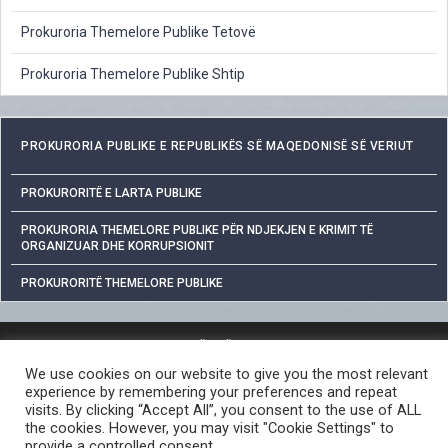
Prokuroria Themelore Publike Tetovë
Prokuroria Themelore Publike Shtip
PROKURORIA PUBLIKE E REPUBLIKËS SË MAQEDONISË SË VERIUT
PROKURORITË E LARTA PUBLIKE
PROKURORIA THEMELORE PUBLIKE PËR NDJEKJEN E KRIMIT TË
ORGANIZUAR DHE KORRUPSIONIT
PROKURORITË THEMELORE PUBLIKE
MBROJTJA E TË DHËNAVE PERSONALE
We use cookies on our website to give you the most relevant
QASJA E LIRË NË INFORMATAT ME KARAKTER PUBLIK
experience by remembering your preferences and repeat
PROCEDURA PËR RAPORTIMIN E VEPRAVE PENALE
visits. By clicking “Accept All”, you consent to the use of ALL
the cookies. However, you may visit "Cookie Settings" to
LINKE TË DOBISHME
provide a controlled consent.