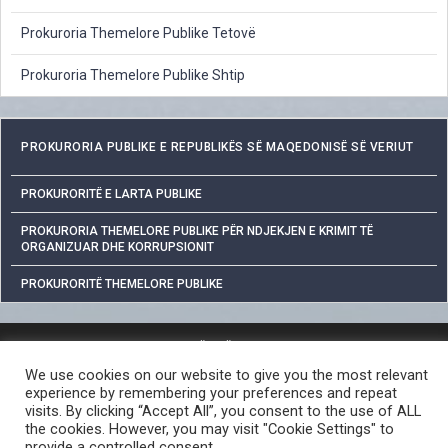
Prokuroria Themelore Publike Tetovë
Prokuroria Themelore Publike Shtip
PROKURORIA PUBLIKE E REPUBLIKËS SË MAQEDONISË SË VERIUT
PROKURORITË E LARTA PUBLIKE
PROKURORIA THEMELORE PUBLIKE PËR NDJEKJEN E KRIMIT TË
ORGANIZUAR DHE KORRUPSIONIT
PROKURORITË THEMELORE PUBLIKE
MBROJTJA E TË DHËNAVE PERSONALE
We use cookies on our website to give you the most relevant
QASJA E LIRË NË INFORMATAT ME KARAKTER PUBLIK
experience by remembering your preferences and repeat
PROCEDURA PËR RAPORTIMIN E VEPRAVE PENALE
visits. By clicking “Accept All”, you consent to the use of ALL
the cookies. However, you may visit "Cookie Settings" to
LINKE TË DOBISHME
provide a controlled consent.