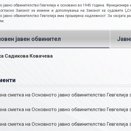
о јавно обвинителство Гевгелија е основано во 1945 година. Функционира н
согласно Законот за измени и дополнувања на Законот за судовите („Сл
о јавно обвинителство Гевгелија има проширена надлежност. За својата раб
ли.
овен јавен обвинител
Јавн
ка Садикова Ковачева
менти
на сметка на Основното јавно обвинителство Гевгелија 
на сметка на Основното јавно обвинителство Гевгелија 
на сметка на Основното јавно обвинителство Гевгелија 