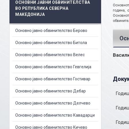
ОСНОВНИ ЈАВНИ ОБВИНИТЕЛСТВА
Основнот
ВО РЕПУБЛИКА СЕВЕРНА
година, 
МАКЕДОНИЈА
Основнот
обвините
Основно јавно обвинителство Берово
Осн
Основно јавно обвинителство Битола
Васил
Основно јавно обвинителство Велес
Основно јавно обвинителство Гевгелија
Доку
Основно јавно обвинителство Гостивар
Основно јавно обвинителство Дебар
Годиш
Основно јавно обвинителство Делчево
Годиш
Основно јавно обвинителство Кавадарци
Годиш
Основно јавно обвинителство Кичево