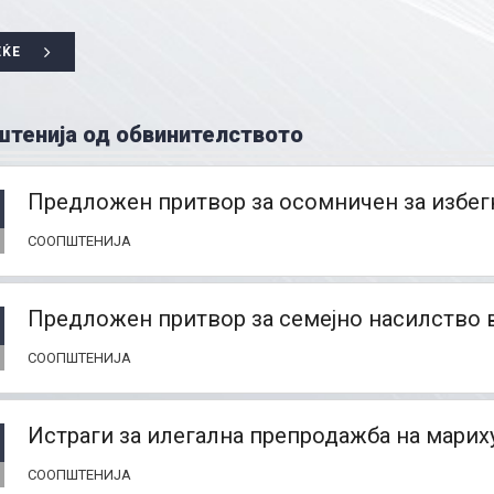
ЕЌЕ
тенија од обвинителството
Предложен притвор за осомничен за избег
СООПШТЕНИЈА
Предложен притвор за семејно насилство в
СООПШТЕНИЈА
Истраги за илегална препродажба на мари
СООПШТЕНИЈА