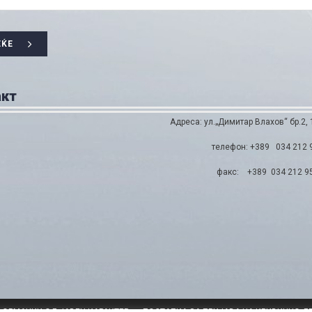
ЕЌЕ
акт
Адреса: ул.„Димитар Влахов“ бр.2, 
телефон: +389 034 212 
факс: +389 034 212 9
ФОРМАЦИИ ОД ЈАВЕН КАРАКТЕР
ПОСТАПКА ЗА ПРИЈАВА НА КРИВИЧНО Д