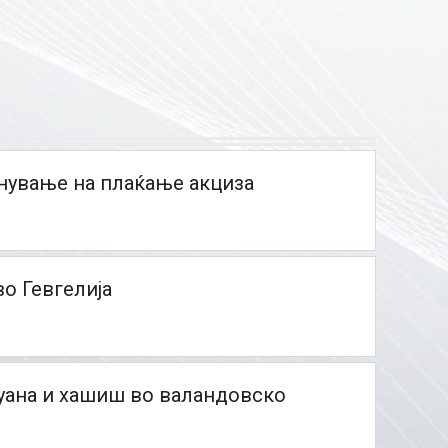
нување на плаќање акциза
о Гевгелија
хуана и хашиш во валандовско